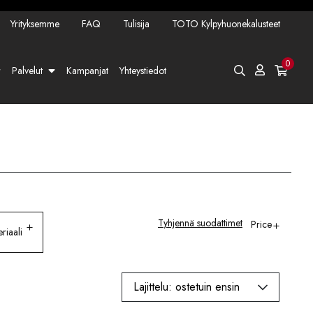
Yrityksemme
FAQ
Tulisija
TOTO Kylpyhuonekalusteet
0
Palvelut
Kampanjat
Yhteystiedot
Tyhjennä suodattimet
Price
riaali