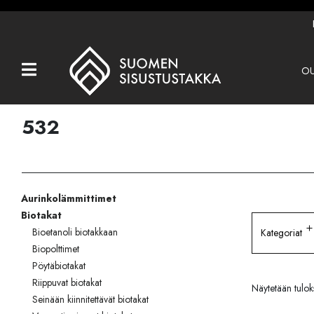
OU
Kaikki tuotteet
Tuotemerkit
532
OUTLET
Takat
Aurinkolämmittimet
Hormit
Biotakat
Ulkotulisijat
Bioetanoli biotakkaan
Kategoriat
Biopolttimet
Kiukaat
Pöytäbiotakat
Riippuvat biotakat
Näytetään tulok
Muut tuotteet
Seinään kiinnitettävät biotakat