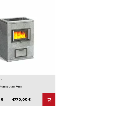
ni
Nunnauuni Anni
Hintaluokka:
0
€
–
4770,00
€
4131,00 €
-
4770,00 €