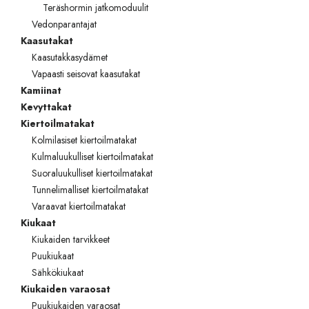
Teräshormin jatkomoduulit
TOTO
Vedonparantajat
Kaasutakat
Kylpyhuonekalusteet
Kaasutakkasydämet
Vapaasti seisovat kaasutakat
Kamiinat
Kevyttakat
Kiertoilmatakat
Kolmilasiset kiertoilmatakat
Kulmaluukulliset kiertoilmatakat
Suoraluukulliset kiertoilmatakat
Tunnelimalliset kiertoilmatakat
Varaavat kiertoilmatakat
Kiukaat
Kiukaiden tarvikkeet
Puukiukaat
Sähkökiukaat
Kiukaiden varaosat
Puukiukaiden varaosat