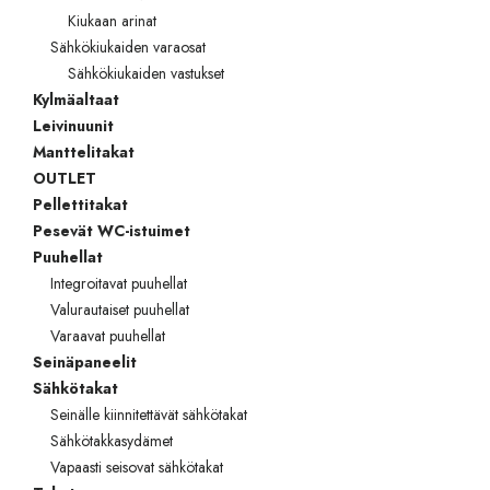
Kiukaan arinat
Sähkökiukaiden varaosat
Sähkökiukaiden vastukset
Kylmäaltaat
Leivinuunit
Manttelitakat
OUTLET
Pellettitakat
Pesevät WC-istuimet
Puuhellat
Integroitavat puuhellat
Valurautaiset puuhellat
Varaavat puuhellat
Seinäpaneelit
Sähkötakat
Seinälle kiinnitettävät sähkötakat
Sähkötakkasydämet
Vapaasti seisovat sähkötakat