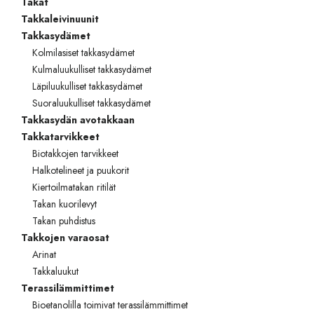
Takat
Takkaleivinuunit
Takkasydämet
Kolmilasiset takkasydämet
Kulmaluukulliset takkasydämet
Läpiluukulliset takkasydämet
Suoraluukulliset takkasydämet
Takkasydän avotakkaan
Takkatarvikkeet
Biotakkojen tarvikkeet
Halkotelineet ja puukorit
Kiertoilmatakan ritilät
Takan kuorilevyt
Takan puhdistus
Takkojen varaosat
Arinat
Takkaluukut
Terassilämmittimet
Bioetanolilla toimivat terassilämmittimet