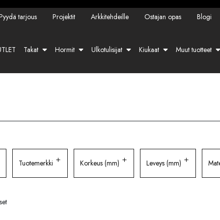
Pyydä tarjous
Projektit
Arkkitehdeille
Ostajan opas
Blogi
TLET
Takat
Hormit
Ulkotulisijat
Kiukaat
Muut tuotteet
Tuotemerkki
Korkeus (mm)
Leveys (mm)
Mate
set