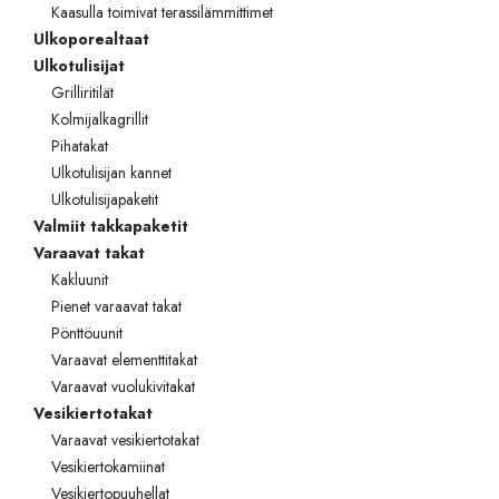
Kaasulla toimivat terassilämmittimet
Ulkoporealtaat
Ulkotulisijat
Grilliritilät
Kolmijalkagrillit
Pihatakat
Ulkotulisijan kannet
Ulkotulisijapaketit
Valmiit takkapaketit
Varaavat takat
Kakluunit
Pienet varaavat takat
Pönttöuunit
Varaavat elementtitakat
Varaavat vuolukivitakat
Vesikiertotakat
Varaavat vesikiertotakat
Vesikiertokamiinat
Vesikiertopuuhellat