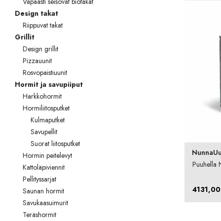
Vapaasti seisovat biotakat
Palvelut
Design takat
Riippuvat takat
Kampanjat
Grillit
Yhteystiedot
Design grillit
Pizzauunit
Pyydä tarjous
Rosvopaistiuunit
Hormit ja savupiiput
Projektit
Harkkohormit
Hormiliitosputket
Arkkitehdeille
Kulmaputket
Savupellit
Ostajan opas
Suorat liitosputket
NunnaUu
Blogi
Hormin peitelevyt
Puuhella 
Kattoläpiviennit
Yrityksemme
Pellityssarjat
4131,0
Saunan hormit
FAQ
Savukaasuimurit
Teräshormit
Tulisija