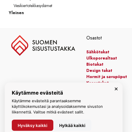
Vesikiertotakkasydämet
Yleinen
Osastot
Sähkötakat
Ulkoporealtaat
Biotakat
Design takat
Hormit ja savupiiput
Kaasutakat
×
Kiertoilmatakat
Käytämme evästeitä
Leivinuunit
Käytämme evästeitä parantaaksemme
Manttelitakat
käyttökokemustasi ja analysoidaksemme sivuston
liikennettä. Valitse mitkä evästeet sallit.
Hyväksy kaikki
Hylkää kaikki