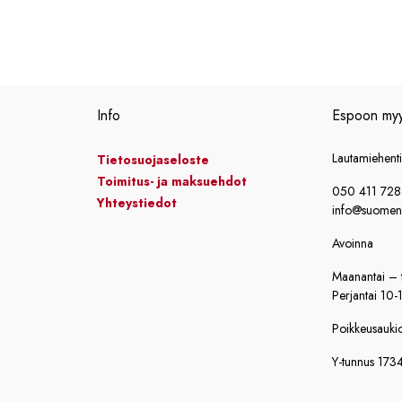
Info
Espoon my
Lautamiehent
Tietosuojaseloste
Toimitus- ja maksuehdot
050 411 72
Yhteystiedot
info@suomensi
Avoinna
Maanantai – t
Perjantai 10-
Poikkeusaukiol
Y-tunnus 173