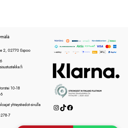
ymälä
ie 2, 02770 Espoo
86
sustustakka.fi
orstai 10-18
16
oajat yhteystiedot-sivulla
Instagram
TikTok
Facebook
4278-7