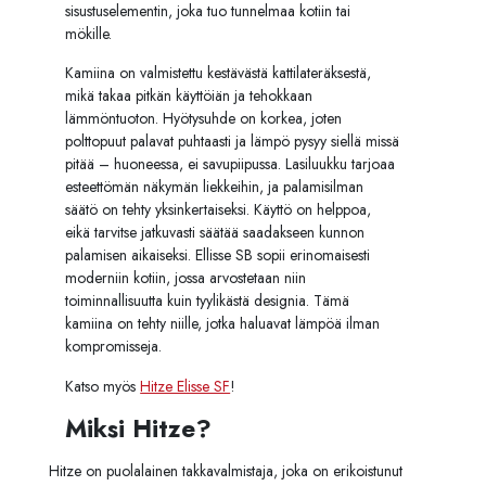
sisustuselementin, joka tuo tunnelmaa kotiin tai
mökille.
Kamiina on valmistettu kestävästä kattilateräksestä,
mikä takaa pitkän käyttöiän ja tehokkaan
lämmöntuoton. Hyötysuhde on korkea, joten
polttopuut palavat puhtaasti ja lämpö pysyy siellä missä
pitää – huoneessa, ei savupiipussa. Lasiluukku tarjoaa
esteettömän näkymän liekkeihin, ja palamisilman
säätö on tehty yksinkertaiseksi. Käyttö on helppoa,
eikä tarvitse jatkuvasti säätää saadakseen kunnon
palamisen aikaiseksi. Ellisse SB sopii erinomaisesti
moderniin kotiin, jossa arvostetaan niin
toiminnallisuutta kuin tyylikästä designia. Tämä
kamiina on tehty niille, jotka haluavat lämpöä ilman
kompromisseja.
Katso myös
Hitze Elisse SF
!
Miksi Hitze?
Hitze on puolalainen takkavalmistaja, joka on erikoistunut