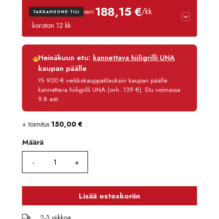
188,15 €
/kk
vain
TAKKAHUONE-TILI
· koroton 12 kk
Luottoaika
12 kk
Heinäkuun etu:
kannettava hiiligrilli UNA
Korko
0 %
kaupan päälle
Käsittelymaksu
3,90 €/kk
Yli 900 € verkkokauppatilauksiin kaupan päälle
kannettava hiiligrilli UNA (ovh. 139 €). Etu voimassa
Maksettava yhteensä
2 257,80 €
9.8 asti.
+ toimitus
150,00
€
Määrä
Määrä
Lisää ostoskoriin
2-3 viikkoa