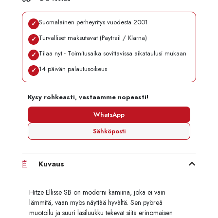
Suomalainen perheyritys vuodesta 2001
✓
Turvalliset maksutavat (Paytrail / Klarna)
✓
Tilaa nyt - Toimitusaika sovittavissa aikataulusi mukaan
✓
14 päivän palautusoikeus
✓
Kysy rohkeasti, vastaamme nopeasti!
WhatsApp
Sähköposti
Kuvaus
Hitze Ellisse SB on moderni kamiina, joka ei vain
lämmitä, vaan myös näyttää hyvältä. Sen pyöreä
muotoilu ja suuri lasiluukku tekevät siitä erinomaisen