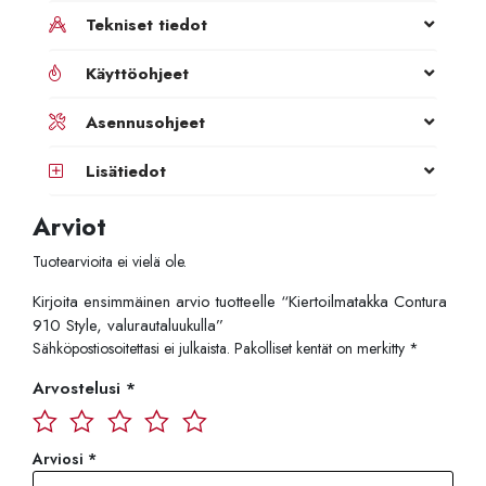
Tekniset tiedot
Käyttöohjeet
Asennusohjeet
Lisätiedot
Arviot
Tuotearvioita ei vielä ole.
Kirjoita ensimmäinen arvio tuotteelle “Kiertoilmatakka Contura
910 Style, valurautaluukulla”
Sähköpostiosoitettasi ei julkaista.
Pakolliset kentät on merkitty
*
Arvostelusi
*
Arviosi
*