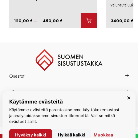
valurautaluukul
Hintaluokka:
–
–
120,00
€
450,00
€
3400,00
€
120,00 €
-
450,00 €
Osastot
Info
×
Käytämme evästeitä
Espoon myymälä
Käytämme evästeitä parantaaksemme käyttökokemustasi
ja analysoidaksemme sivuston liikennettä. Valitse mitkä
evästeet sallit.
Hyväksy kaikki
Hylkää kaikki
Muokkaa