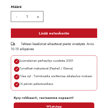
Määrä
Määrä
Lisää ostoskoriin
Tehtaan kesälomat aiheuttavat pientä viivästystä. Arvio
10-15 arkipäivää.
Suomalainen perheyritys vuodesta 2001
✓
Turvalliset maksutavat (Paytrail / Klarna)
✓
Tilaa nyt - Toimitusaika sovittavissa aikataulusi mukaan
✓
14 päivän palautusoikeus
✓
Kysy rohkeasti, vastaamme nopeasti!
WhatsApp