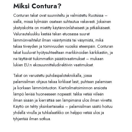
Miksi Contura?
Conturan takat ovat suunniteltu ja valmistettu Ruotsissa –
siellä, missä kylmään osataan suhtautua vakavasti. Jokainen
yksityiskohta on mietitty käytännönläheisesti ja pitkäikäisesti.
Valurautaluukku kestää takan etuosassa suuret
lämmönvaihtelut ilman vääntymistä tai väsymistä, mikä
takaa tiiveyden ja toimivuuden vuosiksi eteenpäin. Conturan
takat kuuluvat hyötysuhteeltaan markkinoiden kärkikastiin, ja
ne täyttävät tiukimmatkin päästövaatimukset – mukaan
lukien EU:n ekosuunnitteludirektiivin vaatimukset.
Takat on varustettu puhdaspalotekniikalla, jossa
palamisilman ohjaus takaa kirkkaat lasit, puhtaan palamisen
ja korkean lämmöntuoton. Kiertoilmatoiminnon ansiosta
lämpö leviää huoneeseen nopeasti: takka vetää viileän
ilman sisään ja kierrättää sen lämpimänä ulos ilman viivettä.
Käyttö on tehty yksinkertaiseksi – palamisilman säätö hoituu
yhdellä vivulla ja tuhkalaatikko on helppo vetää ulos ja
tyhjentää ilman sotkua.