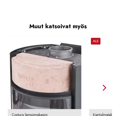
Muut katsoivat myös
ALE
Contura lämpömakasiini
Kiertoilmatakka