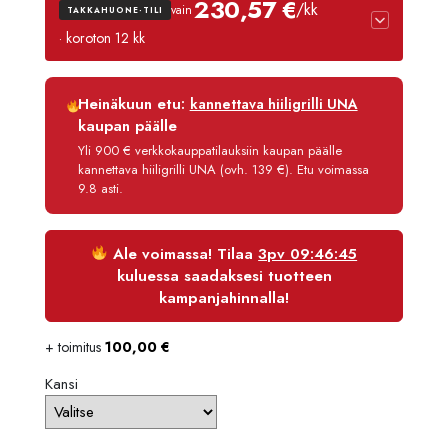
230,57 €
/kk
vain
TAKKAHUONE-TILI
-
· koroton 12 kk
2890,
Luottoaika
12 kk
Heinäkuun etu:
kannettava hiiligrilli UNA
Korko
0 %
kaupan päälle
Käsittelymaksu
3,90 €/kk
Yli 900 € verkkokauppatilauksiin kaupan päälle
kannettava hiiligrilli UNA (ovh. 139 €). Etu voimassa
Maksettava yhteensä
2 766,80 €
9.8 asti.
Ale voimassa! Tilaa
3pv 09:46:45
kuluessa saadaksesi tuotteen
kampanjahinnalla!
+ toimitus
100,00
€
Kansi