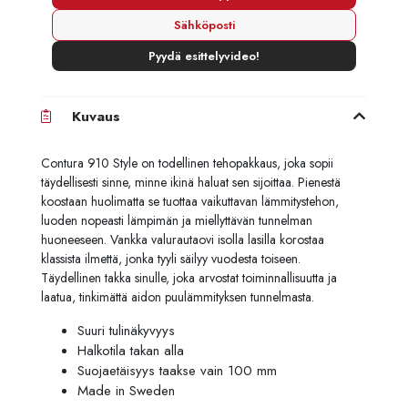
Sähköposti
Pyydä esittelyvideo!
Kuvaus
Contura 910 Style on todellinen tehopakkaus, joka sopii
täydellisesti sinne, minne ikinä haluat sen sijoittaa. Pienestä
koostaan huolimatta se tuottaa vaikuttavan lämmitystehon,
luoden nopeasti lämpimän ja miellyttävän tunnelman
huoneeseen. Vankka valurautaovi isolla lasilla korostaa
klassista ilmettä, jonka tyyli säilyy vuodesta toiseen.
Täydellinen takka sinulle, joka arvostat toiminnallisuutta ja
laatua, tinkimättä aidon puulämmityksen tunnelmasta.
Suuri tulinäkyvyys
Halkotila takan alla
Suojaetäisyys taakse vain 100 mm
Made in Sweden