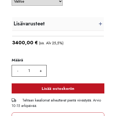
Lisävarusteet
3400,00
€
(sis. Alv 25,5%)
Määrä
Määrä
Lisää ostoskoriin
Tehtaan kesälomat aiheuttavat pientä viivästystä. Arvio
10-15 arkipäivää.