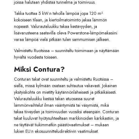
joissa halutaan yhdistää tunnelma ja toimivuus.
Takka tuottaa 5 kW:n teholla lämpöä jopa 120 m²
kokoiseen tilaan, ja kiertoilmatoiminto jakaa lämmön
nopeasti. Valurautaluukku takaa kestävyyden, ja
lisävarusteena saatavilla oleva Powerstone-lämpömakasiini
varaa lämpöä vielä pitkään tulen sammumisen jälkeen.
Valmistettu Ruotsissa – suunniteltu toimimaan ja näyttämään
hyvältä vuodesta toiseen.
Miksi Contura?
Conturan takat ovat suunniteltu ja valmistettu Ruotsissa –
siellä, missä kylmään osataan suhtautua vakavasti. Jokainen
yksityiskohta on mietitty käytännönläheisesti ja pitkäikäisesti.
Valurautaluukku kestää takan etuosassa suuret
lämmönvaihtelut ilman vääntymistä tai väsymistä, mikä
takaa tiiveyden ja toimivuuden vuosiksi eteenpäin. Conturan
takat kuuluvat hyötysuhteeltaan markkinoiden kärkikastiin, ja
ne täyttävät tiukimmatkin päästövaatimukset – mukaan
lukien EU:n ekosuunnitteludirektiivin vaatimukset.