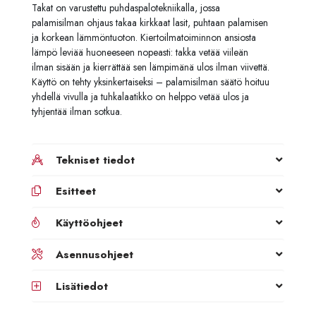
Takat on varustettu puhdaspalotekniikalla, jossa
palamisilman ohjaus takaa kirkkaat lasit, puhtaan palamisen
ja korkean lämmöntuoton. Kiertoilmatoiminnon ansiosta
lämpö leviää huoneeseen nopeasti: takka vetää viileän
ilman sisään ja kierrättää sen lämpimänä ulos ilman viivettä.
Käyttö on tehty yksinkertaiseksi – palamisilman säätö hoituu
yhdellä vivulla ja tuhkalaatikko on helppo vetää ulos ja
tyhjentää ilman sotkua.
Tekniset tiedot
Esitteet
Käyttöohjeet
Asennusohjeet
Lisätiedot