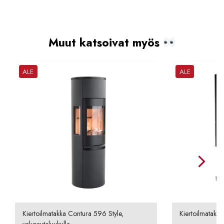
Muut katsoivat myös
ALE
ALE
Kiertoilmatakka Contura 596 Style,
Kiertoilmatakka