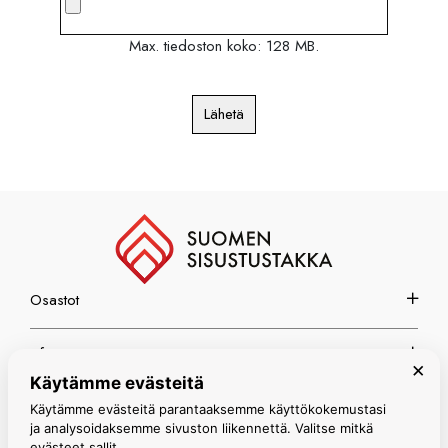
Max. tiedoston koko: 128 MB.
Lähetä
Osastot
Info
×
Käytämme evästeitä
Espoon myymälä
Käytämme evästeitä parantaaksemme käyttökokemustasi
ja analysoidaksemme sivuston liikennettä. Valitse mitkä
evästeet sallit.