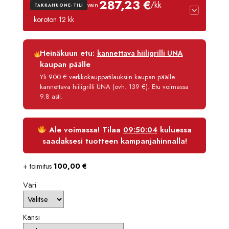
287,23 €
/kk
vain
TAKKAHUONE-TILI
-
· koroton 12 kk
3570,
Luottoaika
12 kk
Heinäkuun etu:
kannettava hiiligrilli UNA
Korko
0 %
kaupan päälle
Käsittelymaksu
3,90 €/kk
Yli 900 € verkkokauppatilauksiin kaupan päälle
kannettava hiiligrilli UNA (ovh. 139 €). Etu voimassa
Maksettava yhteensä
3 446,80 €
9.8 asti.
Ale voimassa! Tilaa
09:50:04
kuluessa
saadaksesi tuotteen kampanjahinnalla!
+ toimitus
100,00
€
Väri
Kansi