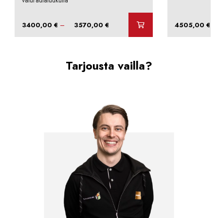
valurautaluukulla
Hintaluokka:
–
–
3400,00
€
3570,00
€
4505,00
€
3400,00 €
-
3570,00 €
Tarjousta vailla?