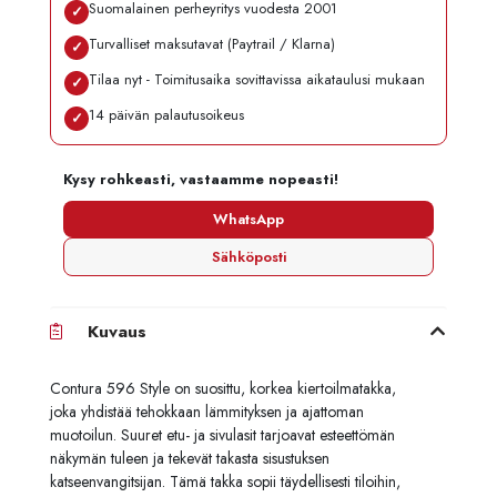
Suomalainen perheyritys vuodesta 2001
✓
Turvalliset maksutavat (Paytrail / Klarna)
✓
Tilaa nyt - Toimitusaika sovittavissa aikataulusi mukaan
✓
14 päivän palautusoikeus
✓
Kysy rohkeasti, vastaamme nopeasti!
WhatsApp
Sähköposti
Kuvaus
Contura 596 Style on suosittu, korkea kiertoilmatakka,
joka yhdistää tehokkaan lämmityksen ja ajattoman
muotoilun. Suuret etu- ja sivulasit tarjoavat esteettömän
näkymän tuleen ja tekevät takasta sisustuksen
katseenvangitsijan. Tämä takka sopii täydellisesti tiloihin,