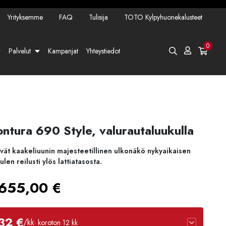
Yrityksemme
FAQ
Tulisija
TOTO Kylpyhuonekalusteet
0
Palvelut
Kampanjat
Yhteystiedot
ntura 690 Style, valurautaluukulla
vät kaakeliuunin majesteetillinen ulkonäkö nykyaikaisen
len reilusti ylös lattiatasosta.
Hintaluokka:
655,00
€
3485,00 €
32 €
/kk
· koroton 12 kk