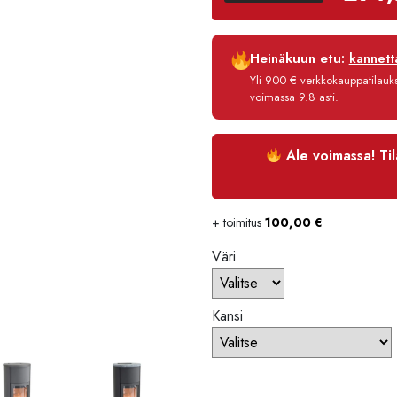
Luottoaika
Heinäkuun etu:
kannetta
Korko
Yli 900 € verkkokauppatilauksi
Käsittelymaksu
voimassa 9.8 asti.
Maksettava yhteensä
Ale voimassa! Ti
+ toimitus
100,00
€
Väri
Kansi