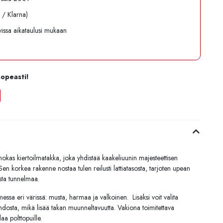
l / Klarna)
avissa aikataulusi mukaan
nopeasti!
okas kiertoilmatakka, joka yhdistää kaakeliuunin majesteettisen
Sen korkea rakenne nostaa tulen reilusti lattiatasosta, tarjoten upean
sta tunnelmaa.
ssa eri värissä: musta, harmaa ja valkoinen. Lisäksi voit valita
hdosta, mikä lisää takan muunneltavuutta. Vakiona toimitettava
laa polttopuille.