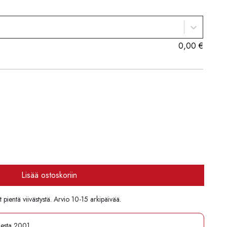
0,00
€
Lisää ostoskoriin
pientä viivästystä. Arvio 10-15 arkipäivää.
desta 2001