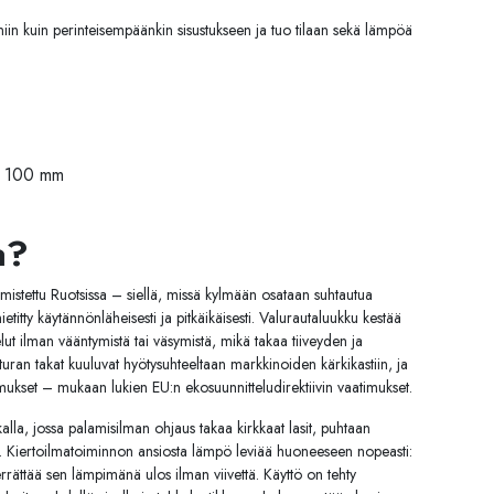
in kuin perinteisempäänkin sisustukseen ja tuo tilaan sekä lämpöä
in 100 mm
a?
lmistettu Ruotsissa – siellä, missä kylmään osataan suhtautua
etitty käytännönläheisesti ja pitkäikäisesti. Valurautaluukku kestää
ut ilman vääntymistä tai väsymistä, mikä takaa tiiveyden ja
uran takat kuuluvat hyötysuhteeltaan markkinoiden kärkikastiin, ja
imukset – mukaan lukien EU:n ekosuunnitteludirektiivin vaatimukset.
alla, jossa palamisilman ohjaus takaa kirkkaat lasit, puhtaan
 Kiertoilmatoiminnon ansiosta lämpö leviää huoneeseen nopeasti:
errättää sen lämpimänä ulos ilman viivettä. Käyttö on tehty