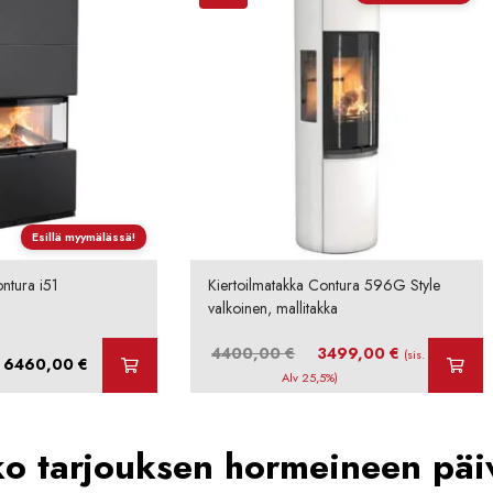
Esillä myymälässä!
ntura i51
Kiertoilmatakka Contura 596G Style
valkoinen, mallitakka
Alkuperäinen
Nykyinen
4400,00
€
3499,00
€
(sis.
Hintaluokka:
6460,00
€
hinta
hinta
Alv 25,5%)
4505,00 €
oli:
on:
-
4400,00 €.
3499,00 €.
6460,00 €
ko tarjouksen hormeineen päi