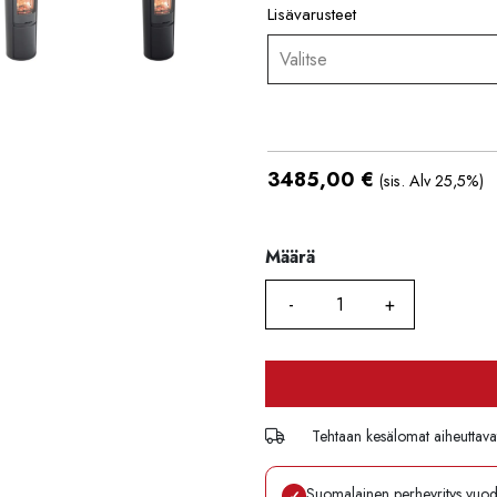
Lisävarusteet
Valitse
3485,00
€
(sis. Alv 25,5%)
Määrä
Määrä
Tehtaan kesälomat aiheuttavat 
Suomalainen perheyritys vuo
✓