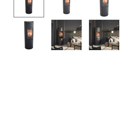
TOTO
Kylpyhuonekalusteet