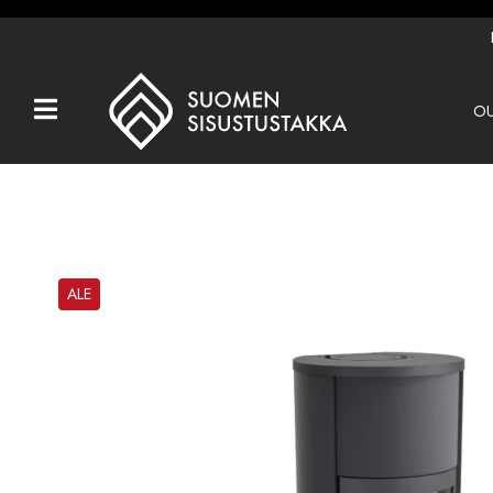
OU
Kaikki tuotteet
Tuotemerkit
OUTLET
Takat
ALE
Hormit
Ulkotulisijat
Kiukaat
Muut tuotteet