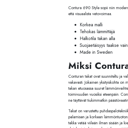
Contura 690 Style sopii niin moderni
että visuaalista vetovoimaa.
Korkea malli
Tehokas lämmittäjä
Halkotila takan alla
Suojaetäisyys taakse va
Made in Sweden
Miksi Contur
Conturan takat ovat suunniteltu ja va
vakavasti. Jokainen yksityiskohta on mi
takan etuosassa suuret lämmönvaihtel
toimivuuden vuosiksi eteenpäin. Cont
ne täyttävät tiukimmatkin päästövaat
Takat on varustettu puhdaspalotekniik
palamisen ja korkean lämmöntuoton.
takka vetää viileän ilman sisään ja ki