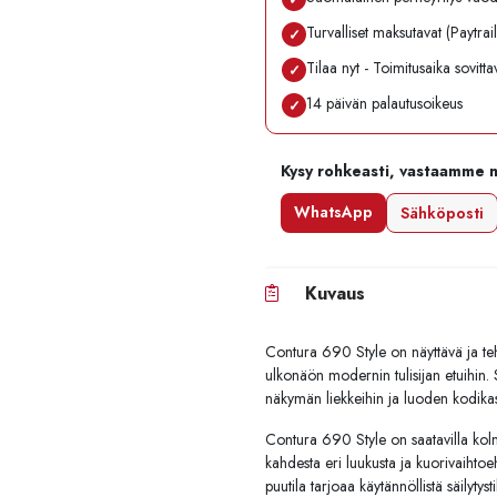
Turvalliset maksutavat (Paytrai
✓
Tilaa nyt - Toimitusaika sovitt
✓
14 päivän palautusoikeus
✓
Kysy rohkeasti, vastaamme 
WhatsApp
Sähköposti
Kuvaus
Contura 690 Style on näyttävä ja teh
ulkonäön modernin tulisijan etuihin. 
näkymän liekkeihin ja luoden kodika
Contura 690 Style on saatavilla kolme
kahdesta eri luukusta ja kuorivaihtoe
puutila tarjoaa käytännöllistä säilytysti