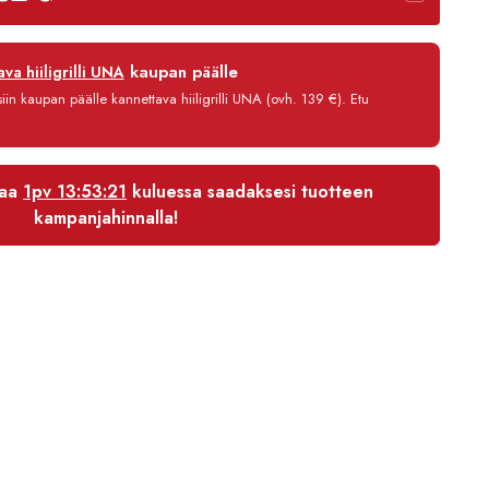
-
3655,00 €
12 kk
kaupan päälle
va hiiligrilli UNA
0 %
in kaupan päälle kannettava hiiligrilli UNA (ovh. 139 €). Etu
3,90 €/kk
3 531,80 €
laa
1pv 13:53:20
kuluessa saadaksesi tuotteen
kampanjahinnalla!