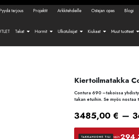
Pyydä tarjous
Projektit
Arkkitehdeille
Ostajan opas
Blogi
TLET
Takat
Hormit
Ulkotulisijat
Kiukaat
Muut tuotteet
Kiertoilmatakka Co
Contura 690 –takoissa yhdisty
takan etuihin. Se myös nostaa tu
–
3485,00
€
3
294,
vain
TAKKAHUONE-TILI