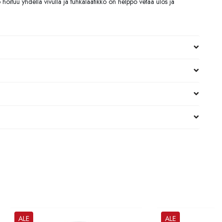
 hoituu yhdellä vivulla ja tuhkalaatikko on helppo vetää ulos ja
ALE
ALE