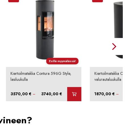
Esillä myymälässä!
Kiertoilmatakka Contura 596G Style,
Kiertoilmatakka Con
lasiluukulla
valurautaluukulla
Hintaluokka:
3570,00
€
–
3740,00
€
1870,00
€
–
3570,00 €
-
3740,00 €
vineen?