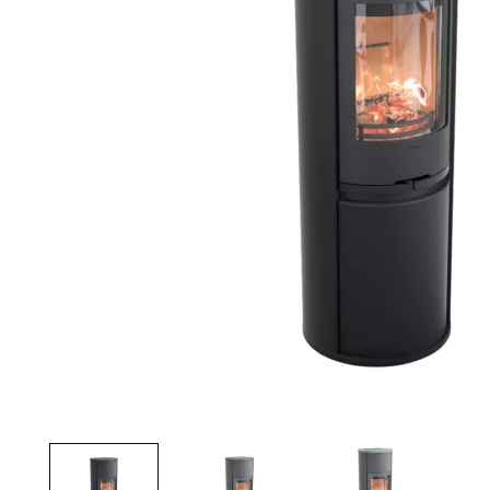
Palvelut
Kampanjat
Yhteystiedot
Pyydä tarjous
Projektit
Arkkitehdeille
Ostajan opas
Blogi
Yrityksemme
FAQ
Tulisija