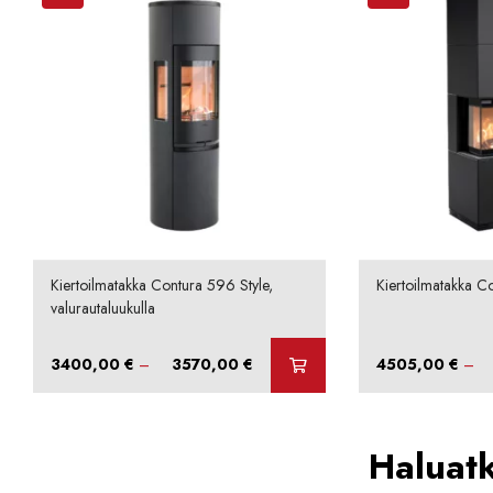
Kiertoilmatakka Contura 596 Style,
Kiertoilmatakka Co
valurautaluukulla
Hintaluokka:
3400,00
€
–
3570,00
€
4505,00
€
–
3400,00 €
-
3570,00 €
Haluat