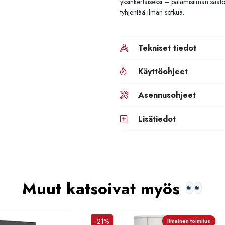
yksinkertaiseksi – palamisilman säätö
tyhjentää ilman sotkua.
Tekniset tiedot
Käyttöohjeet
Asennusohjeet
Lisätiedot
Muut katsoivat myös
-21%
Ilmainen toimitus