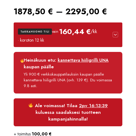
Hintal
–
1878,50
€
2295,00
€
1878,
160,44 €
/kk
vain
TAKKAHUONE-TILI
-
· koroton 12 kk
2295,
Luottoaika
12 kk
Heinäkuun etu:
kannettava hiiligrilli UNA
Korko
0 %
kaupan päälle
Käsittelymaksu
3,90 €/kk
Yli 900 € verkkokauppatilauksiin kaupan päälle
kannettava hiiligrilli UNA (ovh. 139 €). Etu voimassa
Maksettava yhteensä
1 925,30 €
9.8 asti.
Ale voimassa! Tilaa
2pv 16:13:39
kuluessa saadaksesi tuotteen
kampanjahinnalla!
+ toimitus
100,00
€