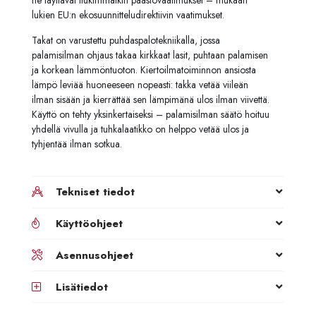
lukien EU:n ekosuunnitteludirektiivin vaatimukset.
Takat on varustettu puhdaspalotekniikalla, jossa
palamisilman ohjaus takaa kirkkaat lasit, puhtaan palamisen
ja korkean lämmöntuoton. Kiertoilmatoiminnon ansiosta
lämpö leviää huoneeseen nopeasti: takka vetää viileän
ilman sisään ja kierrättää sen lämpimänä ulos ilman viivettä.
Käyttö on tehty yksinkertaiseksi – palamisilman säätö hoituu
yhdellä vivulla ja tuhkalaatikko on helppo vetää ulos ja
tyhjentää ilman sotkua.
Tekniset tiedot
Käyttöohjeet
Asennusohjeet
Lisätiedot