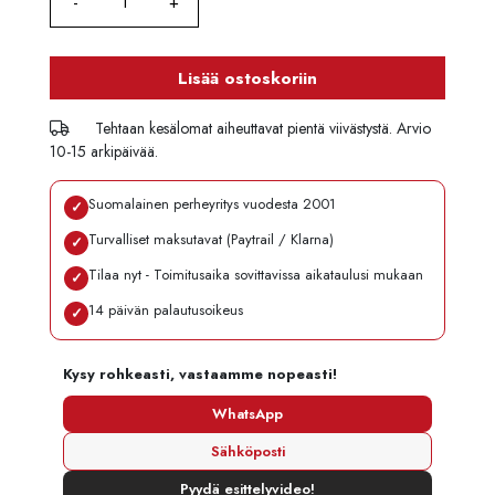
Lisää ostoskoriin
Tehtaan kesälomat aiheuttavat pientä viivästystä. Arvio
10-15 arkipäivää.
Suomalainen perheyritys vuodesta 2001
✓
Turvalliset maksutavat (Paytrail / Klarna)
✓
Tilaa nyt - Toimitusaika sovittavissa aikataulusi mukaan
✓
14 päivän palautusoikeus
✓
Kysy rohkeasti, vastaamme nopeasti!
WhatsApp
Sähköposti
Pyydä esittelyvideo!