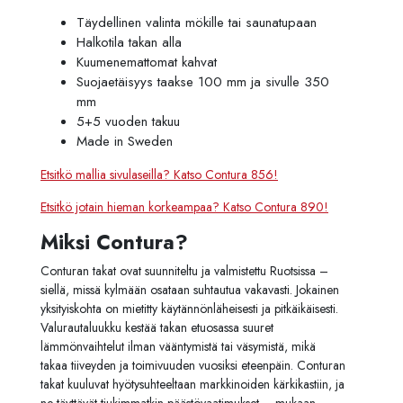
Täydellinen valinta mökille tai saunatupaan
Halkotila takan alla
Kuumenemattomat kahvat
Suojaetäisyys taakse 100 mm ja sivulle 350
mm
5+5 vuoden takuu
Made in Sweden
Etsitkö mallia sivulaseilla? Katso Contura 856!
Etsitkö jotain hieman korkeampaa? Katso Contura 890!
Miksi Contura?
Conturan takat ovat suunniteltu ja valmistettu Ruotsissa –
siellä, missä kylmään osataan suhtautua vakavasti. Jokainen
yksityiskohta on mietitty käytännönläheisesti ja pitkäikäisesti.
Valurautaluukku kestää takan etuosassa suuret
lämmönvaihtelut ilman vääntymistä tai väsymistä, mikä
takaa tiiveyden ja toimivuuden vuosiksi eteenpäin. Conturan
takat kuuluvat hyötysuhteeltaan markkinoiden kärkikastiin, ja
ne täyttävät tiukimmatkin päästövaatimukset – mukaan