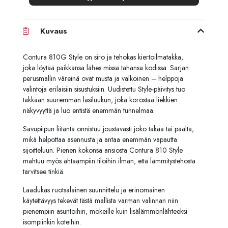
Kuvaus
Contura 810G Style on siro ja tehokas kiertoilmatakka,
joka löytää paikkansa lähes missä tahansa kodissa. Sarjan
perusmallin väreinä ovat musta ja valkoinen – helppoja
valintoja erilaisiin sisustuksiin. Uudistettu Style-päivitys tuo
takkaan suuremman lasiluukun, joka korostaa liekkien
näkyvyyttä ja luo entistä enemmän tunnelmaa.
Savupiipun liitäntä onnistuu joustavasti joko takaa tai päältä,
mikä helpottaa asennusta ja antaa enemmän vapautta
sijoitteluun. Pienen kokonsa ansiosta Contura 810 Style
mahtuu myös ahtaampiin tiloihin ilman, että lämmitystehosta
tarvitsee tinkiä.
Laadukas ruotsalainen suunnittelu ja erinomainen
käytettävyys tekevät tästä mallista varman valinnan niin
pienempiin asuntoihin, mökeille kuin lisälämmönlähteeksi
isompiinkin koteihin.