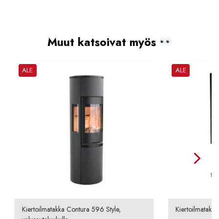
Muut katsoivat myös
ALE
ALE
Kiertoilmatakka Contura 596 Style,
Kiertoilmatakka