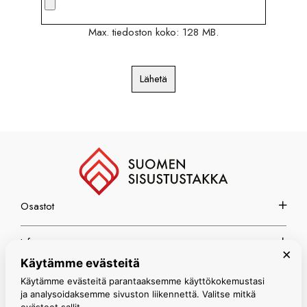
Max. tiedoston koko: 128 MB.
Lähetä
Osastot
Info
×
Käytämme evästeitä
Espoon myymälä
Käytämme evästeitä parantaaksemme käyttökokemustasi
ja analysoidaksemme sivuston liikennettä. Valitse mitkä
evästeet sallit.