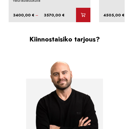
valurautaluukulla
Hintaluokka:
–
–
3400,00
€
3570,00
€
4505,00
€
3400,00 €
-
3570,00 €
Kiinnostaisiko tarjous?