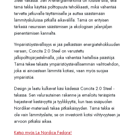
Steel -takassa. Sen A-energiamerkintä on todiste siitä, että
tämä takka käyttää polttopuuta tehokkaasti, mikä vähentää
tarvetta jatkuvalle täyttämiselle ja auttaa säästämään
lämmityskuluissa pitkällä aikavälillä. Tämä on erityisen
tärkeää resurssien säästämisen ja ekologisen jalanjäljen
pienentämisen kannalta.
Ympäristöystävällisyys ei jää pelkästään energiatehokkuuden
varaan; Concita 2.0 Steel on varustettu
jälkipolttojärjestelmällä, joka vähentää haitallisia päästöjä.
Tämä tekee takasta ympäristöystävällisemmän vaihtoehdon,
joka ei ainoastaan lämmitä kotiasi, vaan myös suojaa
ympäristöä.
Design ja laatu kulkevat käsi kädessä Concita 2.0 Steel -
takassa. Sen valurautainen rakenne ja emaloitu teräspinta
heijastavat kestävyyttä ja tyylikkyyttä, kun taas sisäpuolen
Nordiker-materiaali takaa pitkäikäisyyden. Tämä takka ei
ole vain lämmityslaite; se on investointi kotisi viihtyvyyteen ja
arvoon pitkäksi aikaa.
Katso myös La Nordica Fedora!