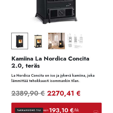
Kamiina La Nordica Concita
2.0, teräs
La Nordica Concita on iso ja jykevä kamiina, joka
lämmittää tehokkaasti isommankin tilan.
Alkuperäinen
Nykyine
2389,90
€
2270,41
€
hinta
hinta
193,10 €
/kk
vain
TAKKAHUONE-TILI