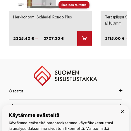
Ilmainen toimitus
Harkkohormi Schiedel Rondo Plus
Teräspiippu Sc
Ø180mm
Hintaluokka:
–
–
2325,40
€
3707,30
€
2115,00
€
2325,40 €
-
3707,30 €
Osastot
Info
×
Käytämme evästeitä
Espoon myymälä
Käytämme evästeitä parantaaksemme käyttökokemustasi
ja analysoidaksemme sivuston liikennettä. Valitse mitkä