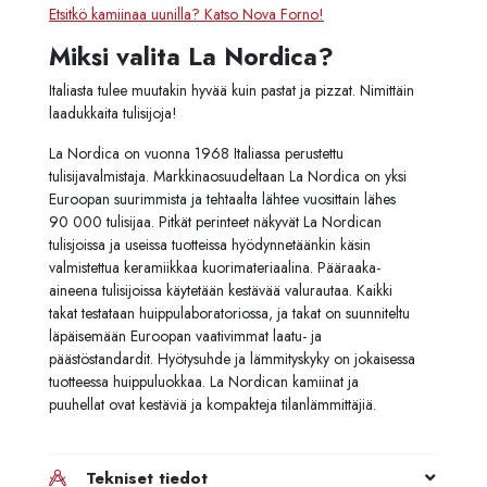
Etsitkö kamiinaa uunilla? Katso Nova Forno!
Miksi valita La Nordica?
Italiasta tulee muutakin hyvää kuin pastat ja pizzat. Nimittäin
laadukkaita tulisijoja!
La Nordica on vuonna 1968 Italiassa perustettu
tulisijavalmistaja. Markkinaosuudeltaan La Nordica on yksi
Euroopan suurimmista ja tehtaalta lähtee vuosittain lähes
90 000 tulisijaa. Pitkät perinteet näkyvät La Nordican
tulisjoissa ja useissa tuotteissa hyödynnetäänkin käsin
valmistettua keramiikkaa kuorimateriaalina. Pääraaka-
aineena tulisijoissa käytetään kestävää valurautaa. Kaikki
takat testataan huippulaboratoriossa, ja takat on suunniteltu
läpäisemään Euroopan vaativimmat laatu- ja
päästöstandardit. Hyötysuhde ja lämmityskyky on jokaisessa
tuotteessa huippuluokkaa. La Nordican kamiinat ja
puuhellat ovat kestäviä ja kompakteja tilanlämmittäjiä.
Tekniset tiedot