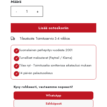
Määrä
Määrä
Lisää ostoskoriin
Tilaustuote. Toimitusarvio 3-4 viikkoa.
Suomalainen perheyritys vuodesta 2001
✓
Turvalliset maksutavat (Paytrail / Klarna)
✓
Tilaa nyt - Toimitusaika sovittavissa aikataulusi mukaan
✓
14 päivän palautusoikeus
✓
Kysy rohkeasti, vastaamme nopeasti!
WhatsApp
Sähköposti