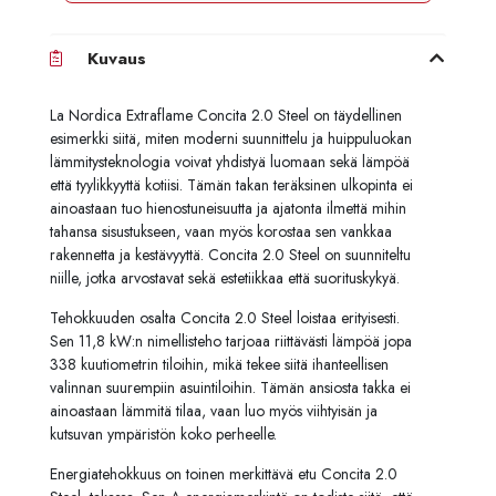
Kuvaus
La Nordica Extraflame Concita 2.0 Steel on täydellinen
esimerkki siitä, miten moderni suunnittelu ja huippuluokan
lämmitysteknologia voivat yhdistyä luomaan sekä lämpöä
että tyylikkyyttä kotiisi. Tämän takan teräksinen ulkopinta ei
ainoastaan tuo hienostuneisuutta ja ajatonta ilmettä mihin
tahansa sisustukseen, vaan myös korostaa sen vankkaa
rakennetta ja kestävyyttä. Concita 2.0 Steel on suunniteltu
niille, jotka arvostavat sekä estetiikkaa että suorituskykyä.
Tehokkuuden osalta Concita 2.0 Steel loistaa erityisesti.
Sen 11,8 kW:n nimellisteho tarjoaa riittävästi lämpöä jopa
338 kuutiometrin tiloihin, mikä tekee siitä ihanteellisen
valinnan suurempiin asuintiloihin. Tämän ansiosta takka ei
ainoastaan lämmitä tilaa, vaan luo myös viihtyisän ja
kutsuvan ympäristön koko perheelle.
Energiatehokkuus on toinen merkittävä etu Concita 2.0