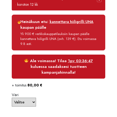
oli:
on:
· koroton 12 kk
2389,90 €.
2270,41
Luottoaika
12 kk
Heinäkuun etu:
kannettava hiiligrilli UNA
Korko
0 %
kaupan päälle
Käsittelymaksu
3,90 €/kk
Yli 900 € verkkokauppatilauksiin kaupan päälle
kannettava hiiligrilli UNA (ovh. 139 €). Etu voimassa
Maksettava yhteensä
2 317,21 €
9.8 asti.
Ale voimassa! Tilaa
1pv 03:36:46
kuluessa saadaksesi tuotteen
kampanjahinnalla!
+ toimitus
80,00
€
Väri