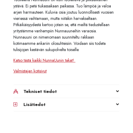
ystävä. Ei petä tiukassakaan paikassa. Tuo lämpöä ja valoa
arjen harmauteen. Kuluvia osia joutuu luonnollisesti vuosien
vieriessä vaihtamaan, mutta niitäkin harvakseltaan.
Pitkäikäisyydestä kertoo jotain se, että meiltä tiedustellaan
yritystämme vanhempiin Nunnauuneihin varaosia.
Nunnauuni on nimenomaan suunniteltu rakkaan
kotimaamme ankariin olosuhteisiin. Voidaan siis todeta
tulisijojen kestävän sukupolvelta toiselle.
Katso tästä kaikki NunnaUunin takat!
Valmistajan kotisivut
Tekniset tiedot
Lisätiedot