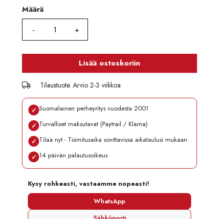
Määrä
Määrä
Lisää ostoskoriin
Tilaustuote. Arvio 2-3 viikkoa
Suomalainen perheyritys vuodesta 2001
✓
Turvalliset maksutavat (Paytrail / Klarna)
✓
Tilaa nyt - Toimitusaika sovittavissa aikataulusi mukaan
✓
14 päivän palautusoikeus
✓
Kysy rohkeasti, vastaamme nopeasti!
WhatsApp
Sähköposti