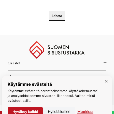
Lähetä
Osastot
Info
×
Käytämme evästeitä
Espoon myymälä
Käytämme evästeitä parantaaksemme käyttökokemustasi
ja analysoidaksemme sivuston liikennettä. Valitse mitkä
evästeet sallit.
Hyväksy kaikki
Hylkää kaikki
Muokkaa