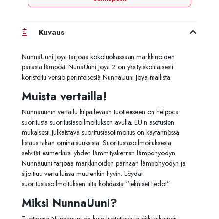
Kuvaus
NunnaUuni Joya tarjoaa kokoluokassaan markkinoiden
parasta lämpöä. NunaUuni Joya 2 on yksityiskohtaisesti
koristeltu versio perinteisestä NunnaUuni Joya-mallista.
Muista vertailla!
Nunnauunin vertailu kilpailevaan tuotteeseen on helppoa
suoritusta suoritustasoilmoituksen avulla. EU:n asetusten
mukaisesti julkaistava suoritustasoilmoitus on käytännössä
listaus takan ominaisuuksista. Suoritustasoilmoituksesta
selvität esimerkiksi yhden lämmityskerran lämpöhyödyn.
Nunnauuni tarjoaa markkinoiden parhaan lämpöhyödyn ja
sijoittuu vertailuissa muutenkin hyvin. Löydät
suoritustasoilmoituksen alta kohdasta “tekniset tiedot”.
Miksi NunnaUuni?
Tuotteena Nunnauuni on kuin luotettava ja pitkäaikainen