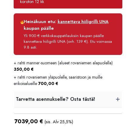
· koroton 12 kk
Luottoaika
12 kk
Heinäkuun etu:
kannettava hiiligrilli UNA
Korko
0 %
kaupan päälle
Käsittelymaksu
3,90 €/kk
Yli 900 € verkkokauppatilauksiin kaupan päälle
kannettava hiiligrilli UNA (ovh. 139 €). Etu voimassa
Maksettava yhteensä
7 085,80 €
9.8 asti.
+ rahti manner-suomeen (alueet rovaniemen alapuolella)
350,00
€
+ rahti rovaniemen yläpuolelle, saaristoon ja muille
erikoisalueille
700,00
€
Tarvetta asennukselle? Osta tästä!
7039,00
€
(sis. Alv 25,5%)