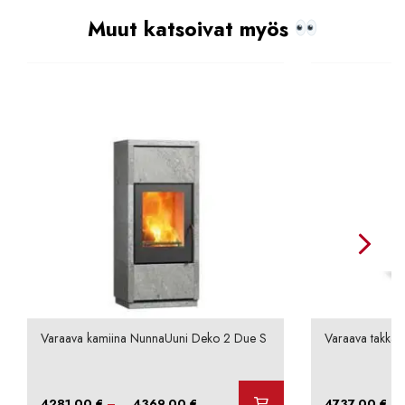
Muut katsoivat myös
Varaava kamiina NunnaUuni Deko 2 Due S
Varaava takka N
Hintaluokka:
–
–
4281,00
€
4369,00
€
4737,00
€