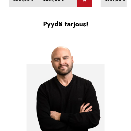
4281,00 €
-
4369,00 €
Pyydä tarjous!