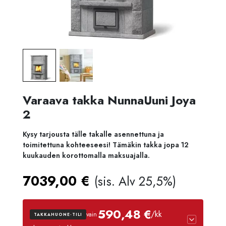
Varaava takka NunnaUuni Joya
2
Kysy tarjousta tälle takalle asennettuna ja
toimitettuna kohteeseesi! Tämäkin takka jopa 12
kuukauden korottomalla maksuajalla.
7039,00
€
(sis. Alv 25,5%)
590,48 €
/kk
vain
TAKKAHUONE-TILI