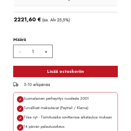
2221,60
€
(sis. Alv 25,5%)
Määrä
Määrä
Lisää ostoskoriin
5-10 arkipäivää
Suomalainen perheyritys vuodesta 2001
✓
Turvalliset maksutavat (Paytrail / Klarna)
✓
Tilaa nyt - Toimitusaika sovittavissa aikataulusi mukaan
✓
14 päivän palautusoikeus
✓