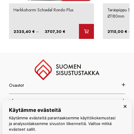
Harkkohormi Schiedel Rondo Plus
Teräspiippu Sc
Ø180mm
Hintaluokka:
–
–
2325,40
€
3707,30
€
2115,00
€
2325,40 €
-
3707,30 €
Osastot
Info
×
Käytämme evästeitä
Espoon myymälä
Käytämme evästeitä parantaaksemme käyttökokemustasi
ja analysoidaksemme sivuston liikennettä. Valitse mitkä
evästeet sallit.