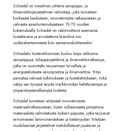
Schiedel on maailman johtava savupiippu- ja
ilmanvaihtojärjestelmien valmistaja, joka tunnetaan
korkeasta laadustaan, innovatiivisista ratkaisuistaan ja
vahvasta asiantuntemuksestaan. Yli 70 vuoden
kokemuksella Schiedel on vakiinnuttanut asemansa
luotettavana ja arvostettuna brändinä niin
uudisrakentamisessa kuin saneerauskohteissakin.
Schiedelin tuotevalikoimaan kuuluu laaja valikoima
savupiippuja, tulisijajärjestelmiä ja ilmanvaihtoratkaisuja,
jotka on suunniteltu tarjoamaan turvallista ja
energiatehokasta savunpoistoa ja ilmanvaihtoa. Yritys
panostaa vahvasti tutkimukseen ja tuotekehitykseen, mikä
näkyy sen kyvyssä tarjota markkinoiden kehittyneimpiä ja
ympäristöystävällisimpiä tuotteita.
Schiedel tunnetaan erityisesti innovatiivisista
materiaaliratkaisuistaan, kuten vulkaanisesta pimpstone-
materiaalista valmistetuista Isokern-piipuista, jotka tarjoavat
erinomaisen lämmöneristyksen ja kestävyyden. Yrityksen
modulaariset järjestelmät mahdollistavat joustavan ja