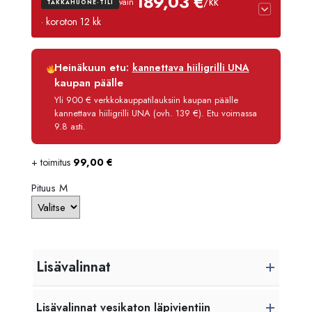
189,03 €
/kk
vain
TAKKAHUONE-TILI
-
· koroton 12 kk
4584,
Luottoaika
12 kk
Heinäkuun etu:
kannettava hiiligrilli UNA
Korko
0 %
kaupan päälle
Käsittelymaksu
3,90 €/kk
Yli 900 € verkkokauppatilauksiin kaupan päälle
kannettava hiiligrilli UNA (ovh. 139 €). Etu voimassa
Maksettava yhteensä
2 268,40 €
9.8 asti.
+ toimitus
99,00
€
Pituus M
Lisävalinnat
Lisävalinnat vesikaton läpivientiin