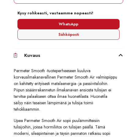
Kysy rohkeasti, vastaamme nopeasti!
WhatsApp
Sähköposti
Kuvaus
Permeter Smooth -tuoteperheeseen kuuluva
korvausilmakanavallinen Permeter Smooth Air valmispiippu
on kehitetty erityisesti matalaenergia- ja passiivitaloihin.
Piipun sisäänrakennetun ilmakanavan ansiosta tulisijan ei
tarvitse palaakseen ottaa ilmaa huonetilasta. Huonetila
säilyy näin tasaisen lämpimänä ja tulisija toimii
tehokkaammin.
Upea Permeter Smooth Air sopii puulämmitteisiin
tulisijoihin, joissa hormiliitos on tulisijan päällä. Tämä
moderni, sileäpintainen ja täysin pannaton ratkaisu sopii