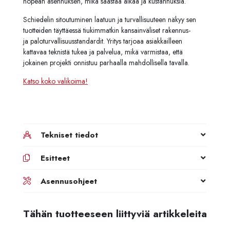
nopean asennuksen, mikä säästää aikaa ja kustannuksia.
Schiedelin sitoutuminen laatuun ja turvallisuuteen näkyy sen
tuotteiden täyttäessä tiukimmatkin kansainväliset rakennus-
ja paloturvallisuusstandardit. Yritys tarjoaa asiakkailleen
kattavaa teknistä tukea ja palvelua, mikä varmistaa, että
jokainen projekti onnistuu parhaalla mahdollisella tavalla.
Katso koko valikoima!
Tekniset tiedot
Esitteet
Asennusohjeet
Tähän tuotteeseen liittyviä artikkeleita