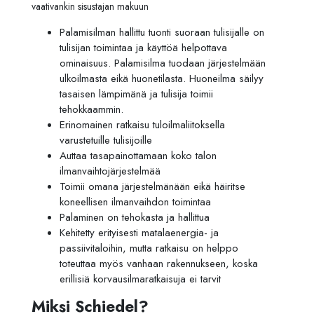
vaativankin sisustajan makuun
Palamisilman hallittu tuonti suoraan tulisijalle on
tulisijan toimintaa ja käyttöä helpottava
ominaisuus. Palamisilma tuodaan järjestelmään
ulkoilmasta eikä huonetilasta. Huoneilma säilyy
tasaisen lämpimänä ja tulisija toimii
tehokkaammin.
Erinomainen ratkaisu tuloilmaliitoksella
varustetuille tulisijoille
Auttaa tasapainottamaan koko talon
ilmanvaihtojärjestelmää
Toimii omana järjestelmänään eikä häiritse
koneellisen ilmanvaihdon toimintaa
Palaminen on tehokasta ja hallittua
Kehitetty erityisesti matalaenergia- ja
passiivitaloihin, mutta ratkaisu on helppo
toteuttaa myös vanhaan rakennukseen, koska
erillisiä korvausilmaratkaisuja ei tarvit
Miksi Schiedel?