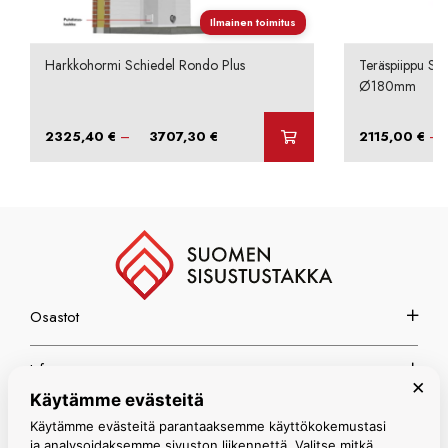
Ilmainen toimitus
Harkkohormi Schiedel Rondo Plus
Teräspiippu Sc
Ø180mm
Hintaluokka:
–
–
2325,40
€
3707,30
€
2115,00
€
2325,40 €
-
3707,30 €
Osastot
Info
×
Käytämme evästeitä
Espoon myymälä
Käytämme evästeitä parantaaksemme käyttökokemustasi
ja analysoidaksemme sivuston liikennettä. Valitse mitkä