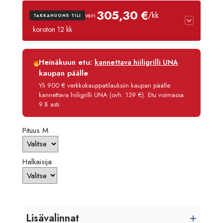
3616,
305,30 €
/kk
vain
TAKKAHUONE-TILI
-
· koroton 12 kk
7514,
Luottoaika
12 kk
Heinäkuun etu:
kannettava hiiligrilli UNA
Korko
0 %
kaupan päälle
Käsittelymaksu
3,90 €/kk
Yli 900 € verkkokauppatilauksiin kaupan päälle
kannettava hiiligrilli UNA (ovh. 139 €). Etu voimassa
Maksettava yhteensä
3 663,60 €
9.8 asti.
Pituus M
Halkaisija
Lisävalinnat