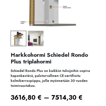
Harkkohormi Schiedel Rondo
Plus triplahormi
Schiedel Rondo Plus on kaikkiin tulisijoihin sopiva
haponkestävä, paloturvallinen CE-sertifioitu
kolmikerrospiippu, jolle myönnetään 30 vuoden
toimivuustakuu.
Hintal
–
3616,80
€
7514,30
€