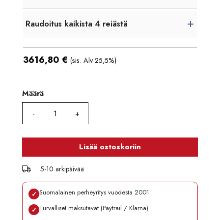
Raudoitus kaikista 4 reiästä
3616,80
€
(sis. Alv 25,5%)
Määrä
Määrä
Lisää ostoskoriin
5-10 arkipäivää
Suomalainen perheyritys vuodesta 2001
✓
Turvalliset maksutavat (Paytrail / Klarna)
✓