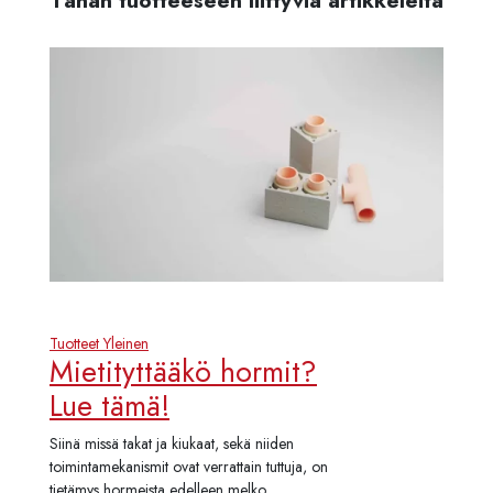
Tähän tuotteeseen liittyviä artikkeleita
Tuotteet
Yleinen
Mietityttääkö hormit?
Lue tämä!
Siinä missä takat ja kiukaat, sekä niiden
toimintamekanismit ovat verrattain tuttuja, on
tietämys hormeista edelleen melko