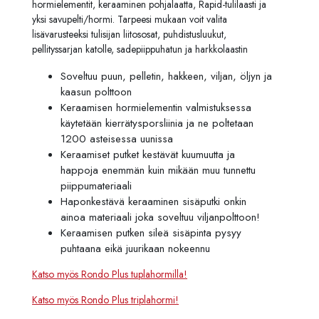
hormielementit, keraaminen pohjalaatta, Rapid-tulilaasti ja
yksi savupelti/hormi. Tarpeesi mukaan voit valita
lisävarusteeksi tulisijan liitososat, puhdistusluukut,
pellityssarjan katolle, sadepiippuhatun ja harkkolaastin
Soveltuu puun, pelletin, hakkeen, viljan, öljyn ja
kaasun polttoon
Keraamisen hormielementin valmistuksessa
käytetään kierrätysporsliinia ja ne poltetaan
1200 asteisessa uunissa
Keraamiset putket kestävät kuumuutta ja
happoja enemmän kuin mikään muu tunnettu
piippumateriaali
Haponkestävä keraaminen sisäputki onkin
ainoa materiaali joka soveltuu viljanpolttoon!
Keraamisen putken sileä sisäpinta pysyy
puhtaana eikä juurikaan nokeennu
Katso myös Rondo Plus tuplahormilla!
Katso myös Rondo Plus triplahormi!