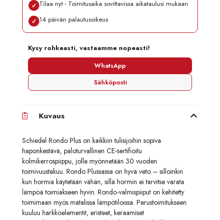
Tilaa nyt - Toimitusaika sovittavissa aikataulusi mukaan
✓
14 päivän palautusoikeus
✓
Kysy rohkeasti, vastaamme nopeasti!
WhatsApp
Sähköposti
Kuvaus
Schiedel Rondo Plus on kaikkiin tulisijoihin sopiva
haponkestävä, paloturvallinen CE-sertifioitu
kolmikerrospiippu, jolle myönnetään 30 vuoden
toimivuustakuu. Rondo Plussassa on hyvä veto – silloinkin
kun hormia käytetään vähän, sillä hormin ei tarvitse varata
lämpöä toimiakseen hyvin. Rondo-valmispiiput on kehitetty
toimimaan myös matalissa lämpötiloissa. Perustoimitukseen
kuuluu harkkoelementit, eristeet, keraamiset