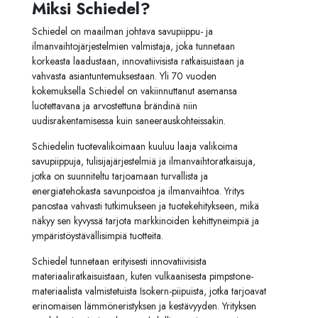
Miksi Schiedel?
Schiedel on maailman johtava savupiippu- ja
ilmanvaihtojärjestelmien valmistaja, joka tunnetaan
korkeasta laadustaan, innovatiivisista ratkaisuistaan ja
vahvasta asiantuntemuksestaan. Yli 70 vuoden
kokemuksella Schiedel on vakiinnuttanut asemansa
luotettavana ja arvostettuna brändinä niin
uudisrakentamisessa kuin saneerauskohteissakin.
Schiedelin tuotevalikoimaan kuuluu laaja valikoima
savupiippuja, tulisijajärjestelmiä ja ilmanvaihtoratkaisuja,
jotka on suunniteltu tarjoamaan turvallista ja
energiatehokasta savunpoistoa ja ilmanvaihtoa. Yritys
panostaa vahvasti tutkimukseen ja tuotekehitykseen, mikä
näkyy sen kyvyssä tarjota markkinoiden kehittyneimpiä ja
ympäristöystävällisimpiä tuotteita.
Schiedel tunnetaan erityisesti innovatiivisista
materiaaliratkaisuistaan, kuten vulkaanisesta pimpstone-
materiaalista valmistetuista Isokern-piipuista, jotka tarjoavat
erinomaisen lämmöneristyksen ja kestävyyden. Yrityksen