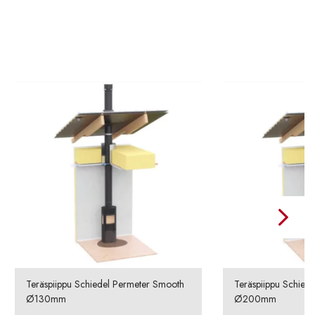
Teräspiippu Schiedel Permeter Smooth
Teräspiippu Schied
Ø130mm
Ø200mm