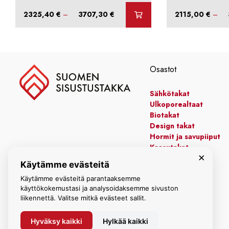
Hintaluokka:
2325,40
€
–
3707,30
€
2115,00
€
–
2325,40 €
-
3707,30 €
Osastot
Sähkötakat
Ulkoporealtaat
Biotakat
Design takat
Hormit ja savupiiput
Kaasutakat
×
Kiertoilmatakat
Käytämme evästeitä
Leivinuunit
Manttelitakat
Käytämme evästeitä parantaaksemme
käyttökokemustasi ja analysoidaksemme sivuston
liikennettä. Valitse mitkä evästeet sallit.
Hyväksy kaikki
Hylkää kaikki