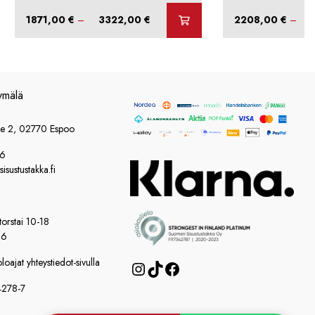
Hintaluokka:
1871,00
€
–
3322,00
€
2208,00
€
–
1871,00 €
-
3322,00 €
ymälä
ie 2, 02770 Espoo
86
sustustakka.fi
orstai 10-18
16
oajat yhteystiedot-sivulla
Instagram
TikTok
Facebook
4278-7