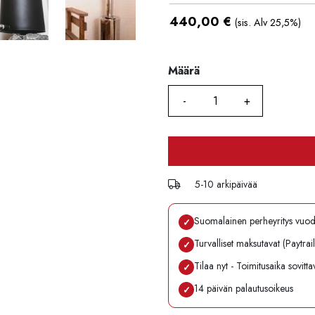
440,00
€
(sis. Alv 25,5%)
Määrä
Määrä
5-10 arkipäivää
Suomalainen perheyritys vuo
✓
Turvalliset maksutavat (Paytrai
✓
Tilaa nyt - Toimitusaika sovitt
✓
14 päivän palautusoikeus
✓