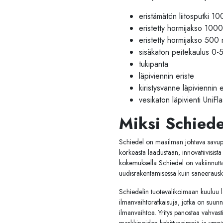
eristämätön liitosputki 
eristetty hormijakso 1000
eristetty hormijakso 500
sisäkaton peitekaulus 0-5
tukipanta
läpiviennin eriste
kiristysvanne läpiviennin e
vesikaton läpivienti UniFl
Miksi Schied
Schiedel on maailman johtava savupii
korkeasta laadustaan, innovatiivisist
kokemuksella Schiedel on vakiinnutta
uudisrakentamisessa kuin saneerausk
Schiedelin tuotevalikoimaan kuuluu laa
ilmanvaihtoratkaisuja, jotka on suunn
ilmanvaihtoa. Yritys panostaa vahvast