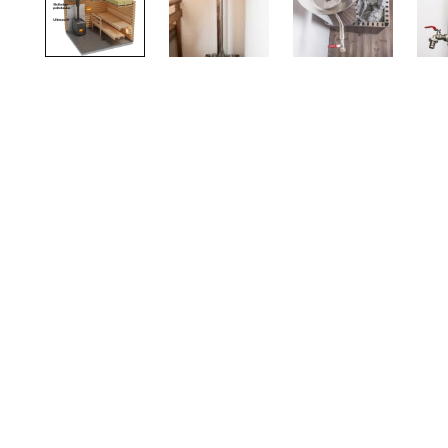
TOTO
Kylpyhuonekalusteet