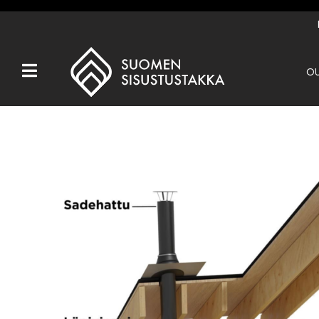
OU
Kaikki tuotteet
Tuotemerkit
OUTLET
Takat
Hormit
Ulkotulisijat
Kiukaat
Muut tuotteet