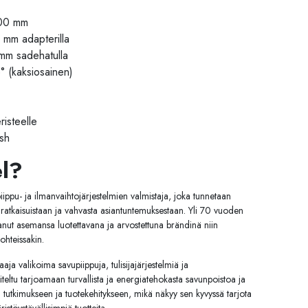
1000 mm
 mm adapterilla
 mm sadehatulla
° (kaksiosainen)
risteelle
ash
el?
ppu- ja ilmanvaihtojärjestelmien valmistaja, joka tunnetaan
a ratkaisuistaan ja vahvasta asiantuntemuksestaan. Yli 70 vuoden
nut asemansa luotettavana ja arvostettuna brändinä niin
ohteissakin.
ja valikoima savupiippuja, tulisijajärjestelmiä ja
iteltu tarjoamaan turvallista ja energiatehokasta savunpoistoa ja
i tutkimukseen ja tuotekehitykseen, mikä näkyy sen kyvyssä tarjota