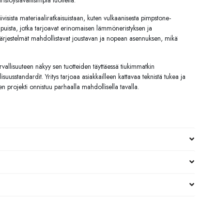
stöystävällisimpiä tuotteita.
iivisista materiaaliratkaisuistaan, kuten vulkaanisesta pimpstone-
piipuista, jotka tarjoavat erinomaisen lämmöneristyksen ja
järjestelmät mahdollistavat joustavan ja nopean asennuksen, mikä
rvallisuuteen näkyy sen tuotteiden täyttäessä tiukimmatkin
isuusstandardit. Yritys tarjoaa asiakkailleen kattavaa teknistä tukea ja
en projekti onnistuu parhaalla mahdollisella tavalla.