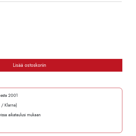
Lisää ostoskoriin
desta 2001
l / Klarna)
avissa aikataulusi mukaan