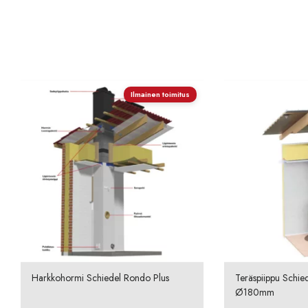
Ilmainen toimitus
Harkkohormi Schiedel Rondo Plus
Teräspiippu Schie
Ø180mm