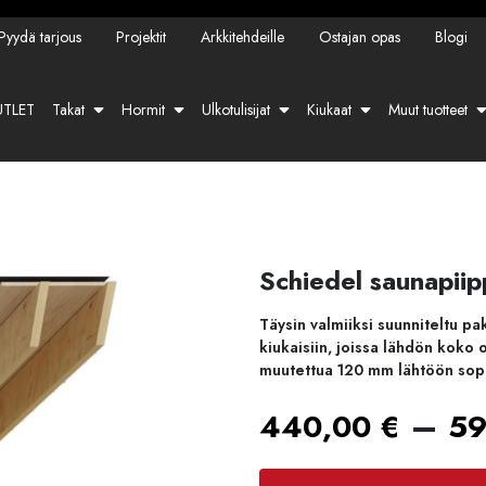
Pyydä tarjous
Projektit
Arkkitehdeille
Ostajan opas
Blogi
TLET
Takat
Hormit
Ulkotulisijat
Kiukaat
Muut tuotteet
Schiedel saunapiip
Täysin valmiiksi suunniteltu pak
kiukaisiin, joissa lähdön koko
muutettua 120 mm lähtöön sopi
–
440,00
€
5