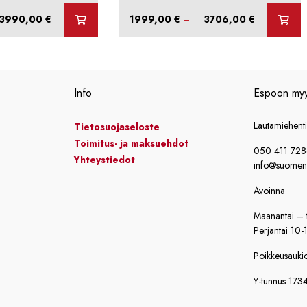
Hintaluokka:
Hintaluokka:
3990,00
€
1999,00
€
–
3706,00
€
2115,00 €
1999,00 €
-
-
3990,00 €
3706,00 €
Info
Espoon my
Lautamiehent
Tietosuojaseloste
Toimitus- ja maksuehdot
050 411 72
Yhteystiedot
info@suomensi
Avoinna
Maanantai – t
Perjantai 10-
Poikkeusaukiol
Y-tunnus 173