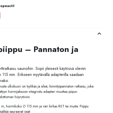
nopeasti!
piippu – Pannaton ja
ttiratkaisu saunoihin. Sopii yleisesti käytössä oleviin
on 115 mm. Erikseen myytävällä adapterilla saadaan
vaksi.
sta ulkokuori on tyylikäs ja sileä, kiinnityspannaton ratkaisu, joka
tettyyn hormijaksoon integroitu adapteri muuttaa piipun
ehdottoman höyrytiiviin.
,4 m, hormikoko ∅ 115 mm ja väri kirkas RST tai musta. Piippu
isältää seuraavat osat: