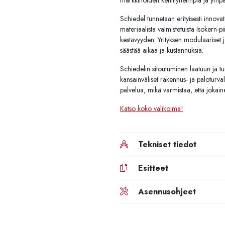
markkinoiden kehittyneimpiä ja ympäri
Schiedel tunnetaan erityisesti innovat
materiaalista valmistetuista Isokern-
kestävyyden. Yrityksen modulaariset 
säästää aikaa ja kustannuksia.
Schiedelin sitoutuminen laatuun ja tu
kansainväliset rakennus- ja paloturvall
palvelua, mikä varmistaa, että jokain
Katso koko valikoima!
Tekniset tiedot
Esitteet
Asennusohjeet