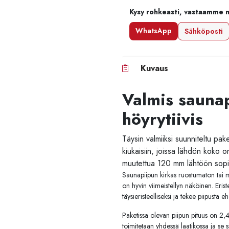
Kysy rohkeasti, vastaamme 
WhatsApp
Sähköposti
Kuvaus
Valmis sauna
höyrytiivis
Täysin valmiiksi suunniteltu pake
kiukaisiin, joissa lähdön koko 
muutettua 120 mm lähtöön sopi
Saunapiipun kirkas ruostumaton tai mu
on hyvin viimeistellyn näköinen. Eris
täysieristeelliseksi ja tekee piipusta 
Paketissa olevan piipun pituus on 2
toimitetaan yhdessä laatikossa ja se s