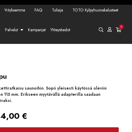
Yrityksemme
FAQ
Tulisija
TOTO Kylpyhuonekalusteet
0
Palvelut
Kampanjat
Yhteystiedot
pu
ettiratkaisu saunoihin. Sopii yleisesti käytössä oleviin
 on 115 mm. Erikseen myytävällä adapterilla saadaan
vaksi.
Hintaluokka:
94,00
€
440,00 €