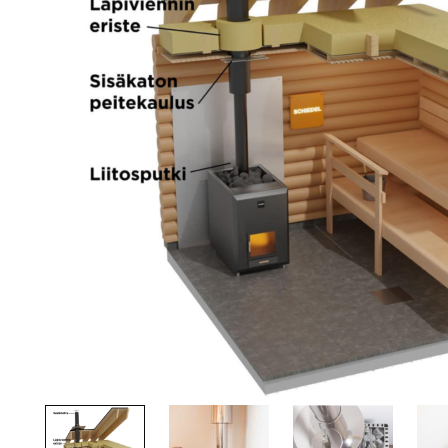
Palvelut
Kampanjat
Yhteystiedot
Pyydä tarjous
Projektit
Arkkitehdeille
Ostajan opas
Blogi
Yrityksemme
FAQ
Tulisija