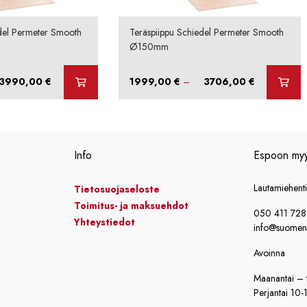
del Permeter Smooth
Teräspiippu Schiedel Permeter Smooth
Ø150mm
Hintaluokka:
Hintaluokka:
3990,00
€
1999,00
€
–
3706,00
€
2115,00 €
1999,00 €
-
-
3990,00 €
3706,00 €
Info
Espoon my
Lautamiehent
Tietosuojaseloste
Toimitus- ja maksuehdot
050 411 72
Yhteystiedot
info@suomensi
Avoinna
Maanantai – t
Perjantai 10-