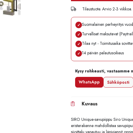
Tilaustuote. Arvio 2-3 viikkoa.
Suomalainen perheyritys vuo
✓
Turvalliset maksutavat (Paytrai
✓
Tilaa nyt - Toimitusaika sovitt
✓
14 päivän palautusoikeus
✓
Kysy rohkeasti, vastaamme 
WhatsApp
Sähköposti
Kuvaus
SIRO Unique-savupiippu Siro Uniquessa
eristerakenne mahdollistaa savupiipul
sijoittelu vapautuu ja läpiviennit onn