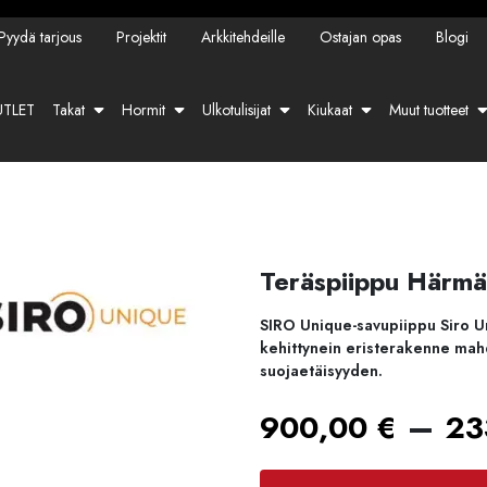
Pyydä tarjous
Projektit
Arkkitehdeille
Ostajan opas
Blogi
TLET
Takat
Hormit
Ulkotulisijat
Kiukaat
Muut tuotteet
Teräspiippu Härm
SIRO Unique-savupiippu Siro Uni
kehittynein eristerakenne mahdo
suojaetäisyyden.
–
900,00
€
23