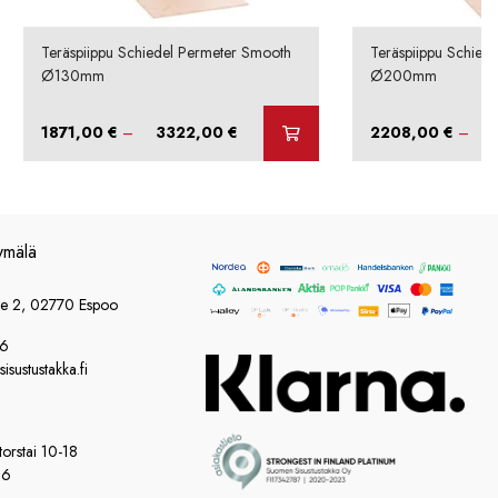
Teräspiippu Schiedel Permeter Smooth
Teräspiippu Schied
Ø130mm
Ø200mm
Hintaluokka:
1871,00
€
–
3322,00
€
2208,00
€
–
1871,00 €
-
3322,00 €
ymälä
ie 2, 02770 Espoo
86
sustustakka.fi
orstai 10-18
16