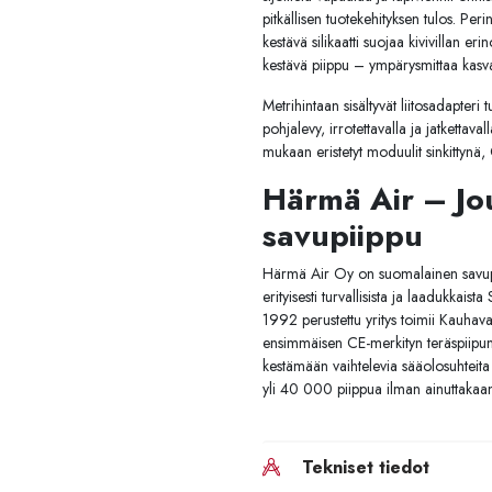
pitkällisen tuotekehityksen tulos. Per
kestävä silikaatti suojaa kivivillan er
kestävä piippu – ympärysmittaa kasvat
Metrihintaan sisältyvät liitosadapteri 
pohjalevy, irrotettavalla ja jatkettava
mukaan eristetyt moduulit sinkittynä,
Härmä Air – Jou
savupiippu
Härmä Air Oy on suomalainen savupii
erityisesti turvallisista ja laadukkais
1992 perustettu yritys toimii Kauhava
ensimmäisen CE-merkityn teräspiipun
kestämään vaihtelevia sääolosuhteita 
yli 40 000 piippua ilman ainuttakaan 
Tekniset tiedot