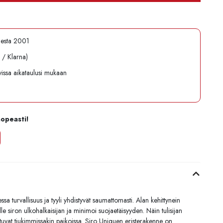
desta 2001
l / Klarna)
avissa aikataulusi mukaan
nopeasti!
 turvallisuus ja tyyli yhdistyvät saumattomasti. Alan kehittynein
le siron ulkohalkaisijan ja minimoi suojaetäisyyden. Näin tulisijan
istuvat tiukimmissakin paikoissa. Siro Uniquen eristerakenne on