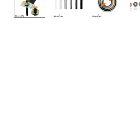
TOTO
Kylpyhuonekalusteet