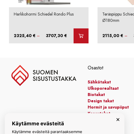
Harkkohormi Schiedel Rondo Plus
Teräspiippu Schie
Ø180mm
Hintaluokka:
2325,40
€
–
3707,30
€
2115,00
€
–
2325,40 €
-
3707,30 €
Osastot
Sähkötakat
Ulkoporealtaat
Biotakat
Design takat
Hormit ja savupiiput
Kaasutakat
×
Kiertoilmatakat
Käytämme evästeitä
Leivinuunit
Manttelitakat
Käytämme evästeitä parantaaksemme