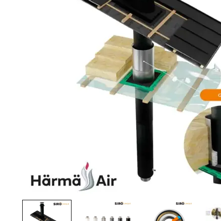
Palvelut
Kampanjat
Yhteystiedot
Pyydä tarjous
Projektit
Arkkitehdeille
Ostajan opas
Blogi
Yrityksemme
FAQ
Tulisija