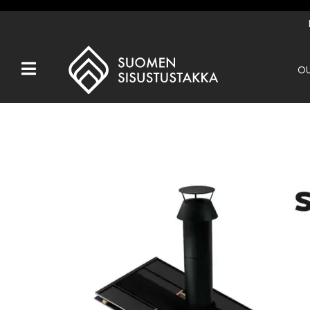
OU
Kaikki tuotteet
Tuotemerkit
OUTLET
Takat
Hormit
Ulkotulisijat
Kiukaat
Muut tuotteet