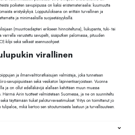
inteistä poiketen savupiipussa on kaksi eristemateriaalia: kuumuutta
inomaista eristyskykyä. Lopputuloksena on erittäin turvallinen ja
tamatta ja minimaalisilla suojaetäisyyksillä.
tulisijaan (muuntoadapteri erikseen hinnoiteltuna), liukupanta, tuki- tai
lla varrella varustettu savupelti, sisäputken palomassa, pituuden
 CE-kilpi sekä selkeät asennusohjeet.
lupukin virallinen
ppujen ja ilmanvaihtoratkaisujen valmistaja, joka tunnetaan
ta Siro-savupiipuistaan sekä vesikaton läpivientisarjoistaan. Vuonna
lla ja on ollut edelläkävijä alallaan kehittäen muun muassa
. Härmä Airin tuotteet valmistetaan Suomessa, ja ne on suunniteltu
sekä täyttämään tiukat paloturvavaatimukset. Yritys on toimittanut jo
tulipaloa, mikä kertoo sen sitoutumisesta laatuun ja turvallisuuteen.