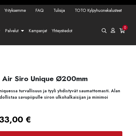
Yrityksemme
FAQ
Tulisija
TOTO Kylpyhuonekalusteet
0
Palvelut
Kampanjat
Yhteystiedot
ä Air Siro Unique Ø200mm
quessa turvallisuus ja tyyli yhdistyvät saumattomasti. Alan
llistaa savupiipulle siron ulkohalkaisijan ja minimoi
Hintaluokka:
33,00
€
900,00 €