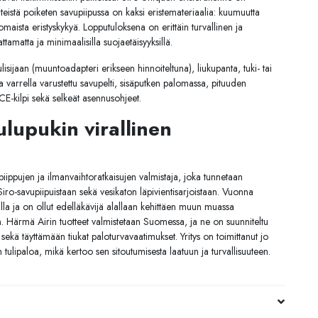
inteistä poiketen savupiipussa on kaksi eristemateriaalia: kuumuutta
inomaista eristyskykyä. Lopputuloksena on erittäin turvallinen ja
tamatta ja minimaalisilla suojaetäisyyksillä.
tulisijaan (muuntoadapteri erikseen hinnoiteltuna), liukupanta, tuki- tai
lla varrella varustettu savupelti, sisäputken palomassa, pituuden
 CE-kilpi sekä selkeät asennusohjeet.
lupukin virallinen
ppujen ja ilmanvaihtoratkaisujen valmistaja, joka tunnetaan
ta Siro-savupiipuistaan sekä vesikaton läpivientisarjoistaan. Vuonna
lla ja on ollut edelläkävijä alallaan kehittäen muun muassa
. Härmä Airin tuotteet valmistetaan Suomessa, ja ne on suunniteltu
sekä täyttämään tiukat paloturvavaatimukset. Yritys on toimittanut jo
tulipaloa, mikä kertoo sen sitoutumisesta laatuun ja turvallisuuteen.