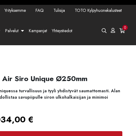
Yrityksemme
FAQ
Tulisija
TOTO Kylpyhuonekalusteet
0
Palvelut
Kampanjat
Yhteystiedot
ä Air Siro Unique Ø250mm
quessa turvallisuus ja tyyli yhdistyvät saumattomasti. Alan
llistaa savupiipulle siron ulkohalkaisijan ja minimoi
Hintaluokka:
034,00
€
1151,00 €