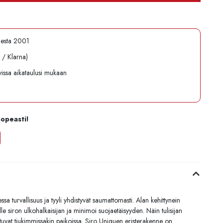
desta 2001
l / Klarna)
avissa aikataulusi mukaan
nopeasti!
 turvallisuus ja tyyli yhdistyvät saumattomasti. Alan kehittynein
le siron ulkohalkaisijan ja minimoi suojaetäisyyden. Näin tulisijan
istuvat tiukimmissakin paikoissa. Siro Uniquen eristerakenne on