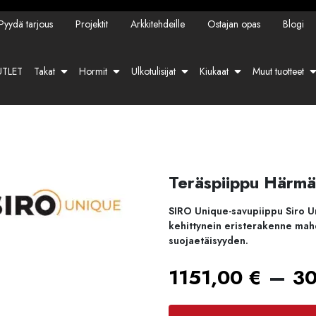
Pyydä tarjous
Projektit
Arkkitehdeille
Ostajan opas
Blogi
TLET
Takat
Hormit
Ulkotulisijat
Kiukaat
Muut tuotteet
Teräspiippu Härm
SIRO Unique-savupiippu Siro Uni
kehittynein eristerakenne mahdo
suojaetäisyyden.
–
1151,00
€
3