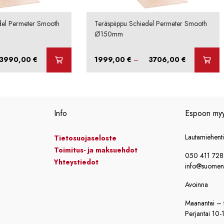
del Permeter Smooth
Teräspiippu Schiedel Permeter Smooth
Ø150mm
Hintaluokka:
Hintaluokka:
3990,00
€
1999,00
€
–
3706,00
€
2115,00 €
1999,00 €
-
-
3990,00 €
3706,00 €
Info
Espoon my
Lautamiehent
Tietosuojaseloste
Toimitus- ja maksuehdot
050 411 72
Yhteystiedot
info@suomensi
Avoinna
Maanantai – t
Perjantai 10-