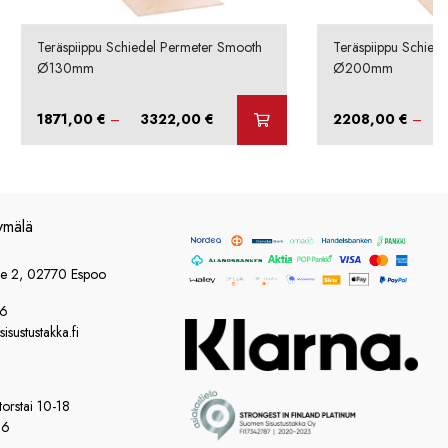
Teräspiippu Schiedel Permeter Smooth
Teräspiippu Schied
Ø130mm
Ø200mm
Hintaluokka:
1871,00
€
–
3322,00
€
2208,00
€
–
1871,00 €
-
3322,00 €
ymälä
ie 2, 02770 Espoo
86
sustustakka.fi
orstai 10-18
16