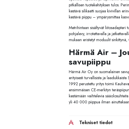
pitkällisen tuotekehityksen tulos. Per
kestävä silikaatti suojaa kivivillan er
kestävä piippu – ympärysmittaa kasvat
Metrihintaan sisältyvät liitosadapteri 
pohjalevy, irrotettavalla ja jatkettava
mukaan eristetyt moduulit sinkittynä,
Härmä Air – Jou
savupiippu
Härmä Air Oy on suomalainen savupii
erityisesti turvallisista ja laadukkais
1992 perustettu yritys toimii Kauhava
ensimmäisen CE-merkityn teräspiipun
kestämään vaihtelevia sääolosuhteita 
yli 40 000 piippua ilman ainuttakaan 
Tekniset tiedot