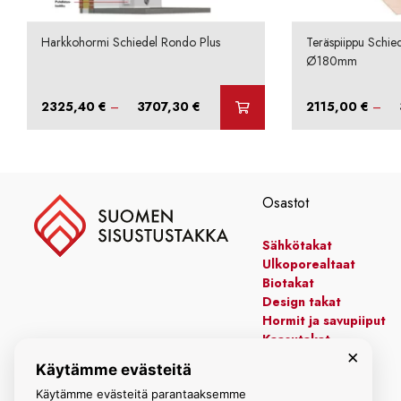
Harkkohormi Schiedel Rondo Plus
Teräspiippu Schie
Ø180mm
Hintaluokka:
2325,40
€
–
3707,30
€
2115,00
€
–
2325,40 €
-
3707,30 €
Osastot
Sähkötakat
Ulkoporealtaat
Biotakat
Design takat
Hormit ja savupiiput
Kaasutakat
×
Kiertoilmatakat
Käytämme evästeitä
Leivinuunit
Manttelitakat
Käytämme evästeitä parantaaksemme