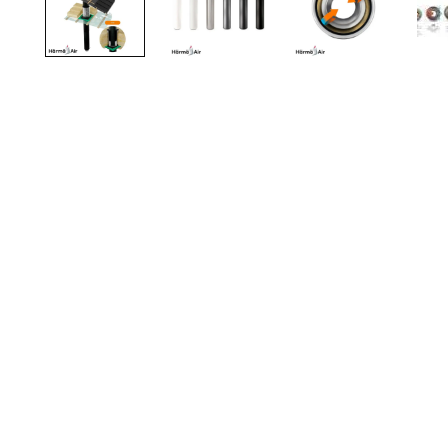
TOTO
Kylpyhuonekalusteet