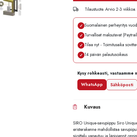
Tilaustuote. Arvio 2-3 viikkoa.
Suomalainen perheyritys vuo
✓
Turvalliset maksutavat (Paytrai
✓
Tilaa nyt - Toimitusaika sovitt
✓
14 päivän palautusoikeus
✓
Kysy rohkeasti, vastaamme 
WhatsApp
Sähköposti
Kuvaus
SIRO Unique-savupiippu Siro Uniquessa
eristerakenne mahdollistaa savupiipul
sijoittelu vapautuu ja läpiviennit onn