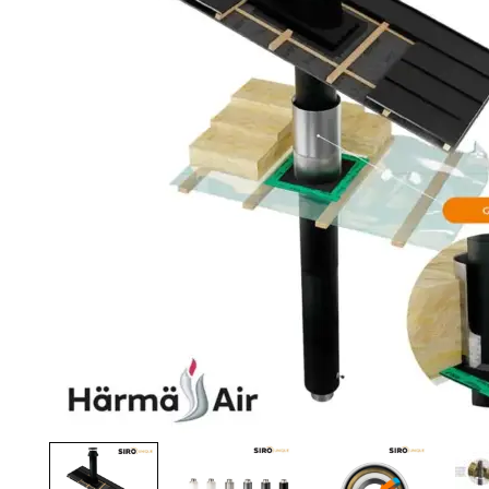
Palvelut
Kampanjat
Yhteystiedot
Pyydä tarjous
Projektit
Arkkitehdeille
Ostajan opas
Blogi
Yrityksemme
FAQ
Tulisija