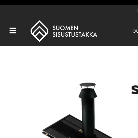
OU
Kaikki tuotteet
Tuotemerkit
OUTLET
Takat
Hormit
Ulkotulisijat
Kiukaat
Muut tuotteet