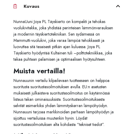
Kuvaus
NunnaUuni
Joya
PL
Täyskierto
on
kompakti
ja
tehokas
vuolukivitakka,
joka
yhdistää
perinteisen
lämmönvarauksen
ja
modernin
täyskiertotekniikan.
Sen
sydämessä
on
Mammutti-
vuolukivi,
joka
varaa
lämpöä
tehokkaasti
ja
luovuttaa
sitä
tasaisesti
pitkän
ajan
kuluessa.
Joya
PL
Täyskierto
hyödyntää Kultainen tuli
–
polttotekniikkaa,
joka
takaa
puhtaan
palamisen
ja
optimaalisen
hyötysuhteen.
Muista vertailla!
Nunnauunin vertailu kilpailevaan tuotteeseen on helppoa
suoritusta suoritustasoilmoituksen avulla. EU:n asetusten
mukaisesti julkaistava suoritustasoilmoitus on käytännössä
listaus takan ominaisuuksista. Suoritustasoilmoituksesta
selvität esimerkiksi yhden lämmityskerran lämpöhyödyn.
Nunnauuni tarjoaa markkinoiden parhaan lämpöhyödyn ja
sijoittuu vertailuissa muutenkin hyvin. Löydät
suoritustasoilmoituksen alta kohdasta “tekniset tiedot”.