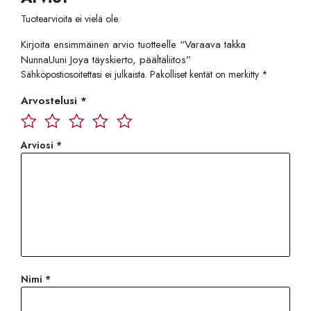
Tuotearvioita ei vielä ole.
Kirjoita ensimmäinen arvio tuotteelle “Varaava takka
NunnaUuni Joya täyskierto, päältäliitos”
Sähköpostiosoitettasi ei julkaista.
Pakolliset kentät on merkitty
*
Arvostelusi
*
Arviosi
*
Nimi
*