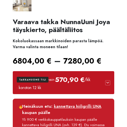
Varaava takka NunnaUuni Joya
täyskierto, päältäliitos
Kokoluokassaan markkinoiden parasta lämpöä.
Varma valinta moneen tilaan!
Hinta
–
6804,00
€
7280,00
€
6804,
570,90 €
/kk
vain
TAKKAHUONE-TILI
-
· koroton 12 kk
7280,
Luottoaika
12 kk
Heinäkuun etu:
kannettava hiiligrilli UNA
Korko
0 %
kaupan päälle
Käsittelymaksu
3,90 €/kk
Yli 900 € verkkokauppatilauksiin kaupan päälle
kannettava hiiligrilli UNA (ovh. 139 €). Etu voimassa