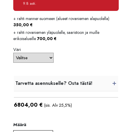
Maksettava yhteensä
6 850,80 €
9.8 asti.
+ rahti manner-suomeen (alueet rovaniemen alapuolella)
350,00
€
+ rahti rovaniemen yläpuolelle, saaristoon ja muille
erikoisalueille
700,00
€
Väri
Tarvetta asennukselle? Osta tästä!
6804,00
€
(sis. Alv 25,5%)
Määrä
Määrä