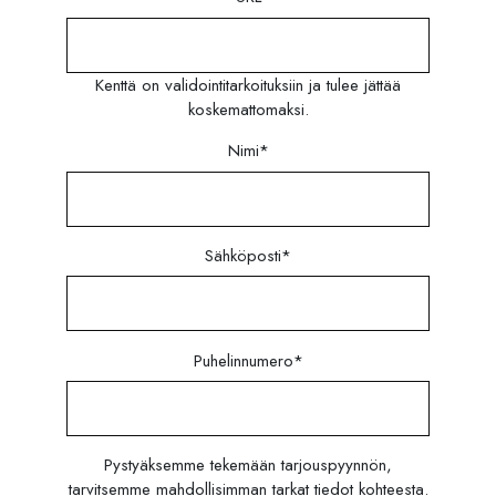
Kenttä on validointitarkoituksiin ja tulee jättää
koskemattomaksi.
Nimi
*
Sähköposti
*
Puhelinnumero
*
Pystyäksemme tekemään tarjouspyynnön,
tarvitsemme mahdollisimman tarkat tiedot kohteesta.