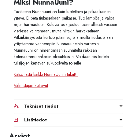
Miksi NunnaUuni?
Tuotteena Nunnauuni on kuin luotettava ja pitkäaikainen
ystävä. Ei petä tiukassakaan paikassa. Tuo lämpöä ja valoa
arjen harmauteen. Kuluvia osia joutuu luonnollisesti vuosien
vieriessä vaihtamaan, mutta niitäkin harvakseltaan.
Pitkäikäisyydestä kertoo jotain se, että meiltä tiedustellaan
yritystämme vanhempiin Nunnauuneihin varaosia.
Nunnauuni on nimenomaan suunniteltu rakkaan
kotimaamme ankariin olosuhteisiin. Voidaan siis todeta
tulisijojen kestävän sukupolvelta toiselle.
Katso tästä kaikki NunnaUunin takat!
Valmistajan kotisivut
Tekniset tiedot
Lisätiedot
Arviot