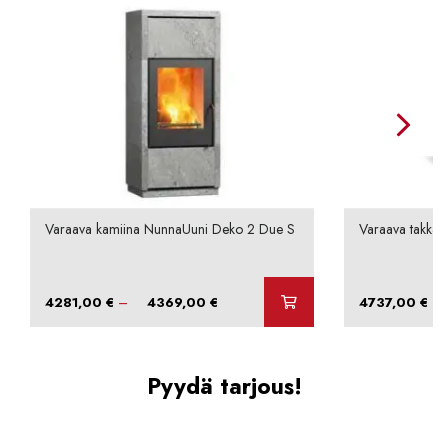
Varaava kamiina NunnaUuni Deko 2 Due S
Varaava takka N
Hintaluokka:
–
–
4281,00
€
4369,00
€
4737,00
€
4281,00 €
-
4369,00 €
Pyydä tarjous!