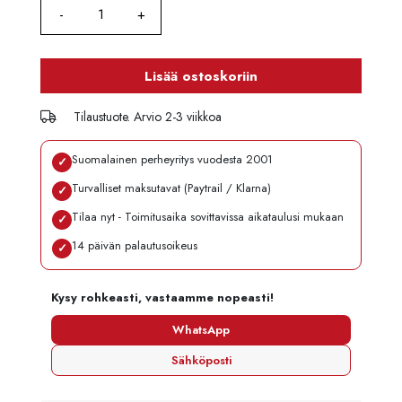
Lisää ostoskoriin
Tilaustuote. Arvio 2-3 viikkoa
Suomalainen perheyritys vuodesta 2001
✓
Turvalliset maksutavat (Paytrail / Klarna)
✓
Tilaa nyt - Toimitusaika sovittavissa aikataulusi mukaan
✓
14 päivän palautusoikeus
✓
Kysy rohkeasti, vastaamme nopeasti!
WhatsApp
Sähköposti