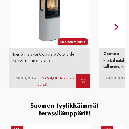
Ilmainen toimitus
Contura
Kiertoilmatakka Contura 996G Style
valkoinen, myymälämalli
Kiertoilmatakk
valkoinen, mall
Alkuperäinen
Nykyinen
4800,00
€
3799,00
€
4400,00
€
(sis. Alv
hinta
hinta
25,5%)
oli:
on:
o
4800,00 €.
3799,00 €.
Suomen tyylikkäimmät
terassilämppärit!