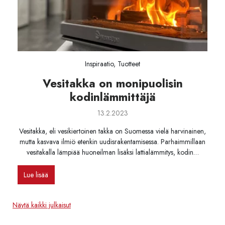
Inspiraatio, Tuotteet
Vesitakka on monipuolisin
kodinlämmittäjä
13.2.2023
Vesitakka, eli vesikiertoinen takka on Suomessa vielä harvinainen,
mutta kasvava ilmiö etenkin uudisrakentamisessa. Parhaimmillaan
vesitakalla lämpiää huoneilman lisäksi lattialämmitys, kodin…
Lue lisää
Näytä kaikki julkaisut