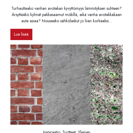
Turhauttaako vanhan avotakan kyvyttömyys lämmityksen suhteen?
Ärsyttääkö kylmät pakkasaamut mökillä, eikä vanha avotakkakaan
auta asiaa? Nouseeko sähkölaskut jo liian korkeaksi…
Lue lisää
Inspiraatio, Tuotteet, Yleinen