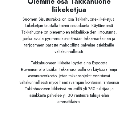
Olemme osa Takkahuone
liikeketjua
Suomen Sisustustakka on osa Takkahuone-liikeketjua.
Liikeketjun taustalla toimii osuuskunta. Käytännössä
Takkahuone on pienempien takkaliikkeiden liittoutuma,
jonka avulla pyrimme kehittämään takkamarkkinaa ja
tarjoamaan parasta mahdollista palvelua asiakkaille
valtakunnallisesti.
Takkahuoneen liikkeitä löydät aina Espoosta
Rovaniemelle. Lisäksi Takkahuoneella on käytössä laaja
asennusverkosto, joten takkaprojektit onnistuvat
valtakunnallisesti myös haastavampiin kohteisiin. Yhteensä
Takkahuoneen liikkeissä on esillä yli 750 tulisijaa ja
asiakkaita palvelee yli 30 rautaista tulisija-alan
ammattilaista.