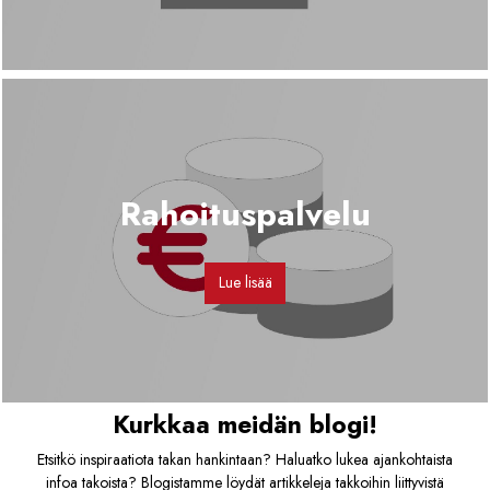
Rahoituspalvelu
Lue lisää
Kurkkaa meidän blogi!
Etsitkö inspiraatiota takan hankintaan? Haluatko lukea ajankohtaista
infoa takoista? Blogistamme löydät artikkeleja takkoihin liittyvistä