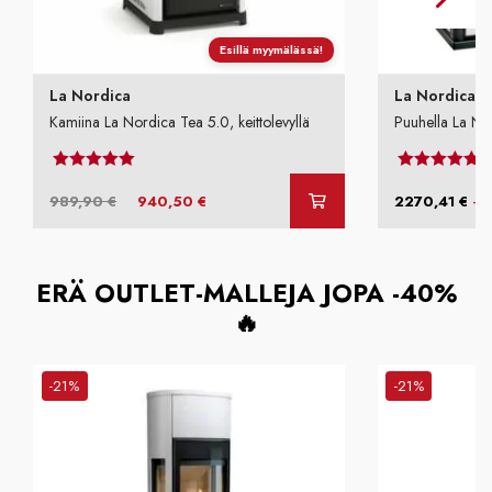
Esillä myymälässä!
La Nordica
La Nordica
Kamiina La Nordica Tea 5.0, keittolevyllä
Puuhella La Nor
Arvostelu tuotteesta:
4.00
/ 5
Arvostel
Alkuperäinen
Nykyinen
–
989,90
€
940,50
€
2270,41
€
hinta
hinta
oli:
on:
989,90 €.
940,50 €.
ERÄ OUTLET-MALLEJA JOPA -40%
🔥
-21%
-21%