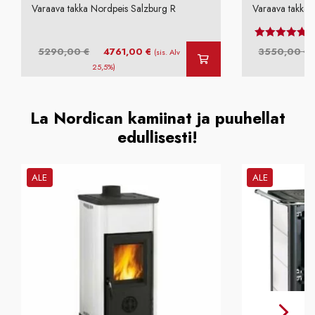
Varaava takka Nordpeis Salzburg R
Varaava takka 
Arvos
Alkuperäinen
Nykyinen
5290,00
€
4761,00
€
3550,00
€
(sis. Alv
hinta
hinta
25,5%)
oli:
on:
o
5290,00 €.
4761,00 €.
La Nordican kamiinat ja puuhellat
edullisesti!
ALE
ALE