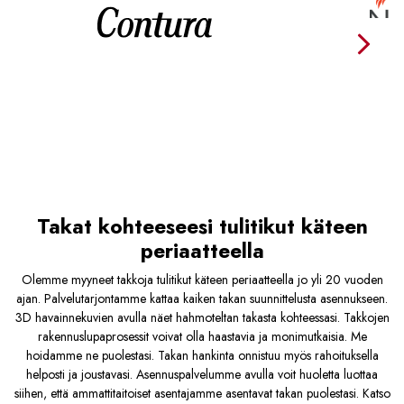
Takat kohteeseesi tulitikut käteen
periaatteella
Olemme myyneet takkoja tulitikut käteen periaatteella jo yli 20 vuoden
ajan. Palvelutarjontamme kattaa kaiken takan suunnittelusta asennukseen.
3D havainnekuvien avulla näet hahmoteltan takasta kohteessasi. Takkojen
rakennuslupaprosessit voivat olla haastavia ja monimutkaisia. Me
hoidamme ne puolestasi. Takan hankinta onnistuu myös rahoituksella
helposti ja joustavasi. Asennuspalvelumme avulla voit huoletta luottaa
siihen, että ammattitaitoiset asentajamme asentavat takan puolestasi. Katso