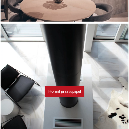
Hormit ja savupiiput