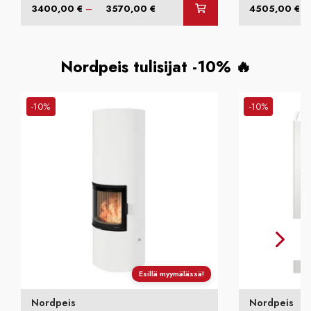
Hintaluokka:
–
–
3400,00
€
3570,00
€
4505,00
€
3400,00 €
-
3570,00 €
Nordpeis tulisijat -10% 🔥
-10%
-10%
Esillä myymälässä!
Nordpeis
Nordpeis