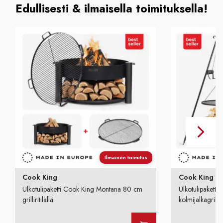
Edullisesti & ilmaisella toimituksella!
Ilmainen toimitus
Cook King
Cook King
Ulkotulipaketti Cook King Montana 80 cm
Ulkotulipakett
grilliritilällä
kolmijalkagrillil