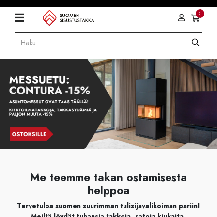
0
Me teemme takan ostamisesta
helppoa
Tervetuloa suomen suurimman tulisijavalikoiman pariin!
Meiltä löydät tuhansia takkoja, satoja kiukaita,