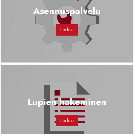
Asennuspalvelu
Lue lisää
Lupien hakeminen
Lue lisää