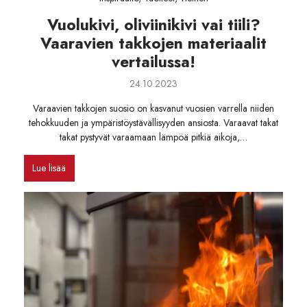
Vuolukivi, oliviinikivi vai tiili?
Vaaravien takkojen materiaalit
vertailussa!
24.10.2023
Varaavien takkojen suosio on kasvanut vuosien varrella niiden
tehokkuuden ja ympäristöystävällisyyden ansiosta. Varaavat takat
takat pystyvät varaamaan lämpöä pitkiä aikoja,…
Lue lisää