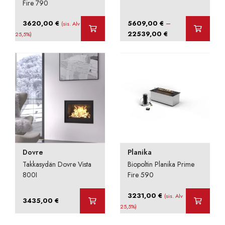
Fire 790
–
3620,00
€
5609,00
€
(sis. Alv
Hintaluokka:
22539,00
€
25,5%)
5609,00 €
-
22539,00 €
Dovre
Planika
Takkasydän Dovre Vista
Biopoltin Planika Prime
800I
Fire 590
3231,00
€
(sis. Alv
3435,00
€
25,5%)