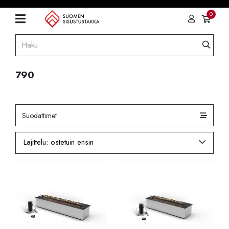
0
790
Suodattimet