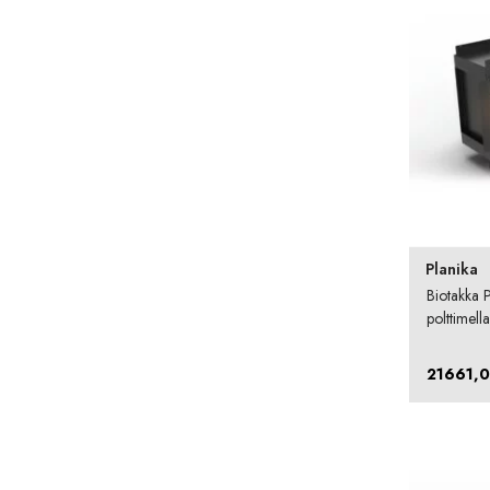
Planika
Biotakka 
polttimella
21661,