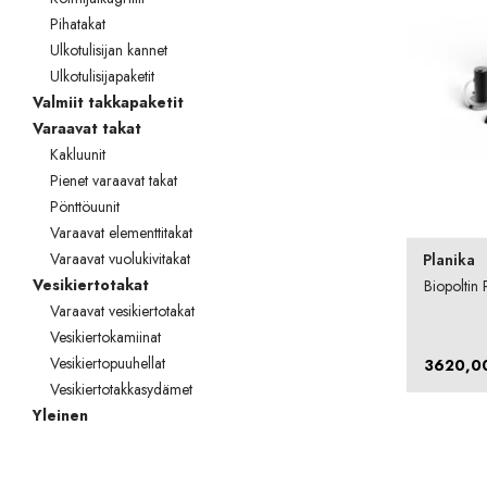
Pihatakat
Ulkotulisijan kannet
Ulkotulisijapaketit
Valmiit takkapaketit
Varaavat takat
Kakluunit
Pienet varaavat takat
Pönttöuunit
Varaavat elementtitakat
Varaavat vuolukivitakat
Planika
Vesikiertotakat
Biopoltin
Varaavat vesikiertotakat
Vesikiertokamiinat
Vesikiertopuuhellat
3620,0
Vesikiertotakkasydämet
Yleinen