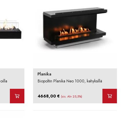
Planika
oilla
Biopoltin Planika Neo 1000, kehyksillä
4668,00
€
(sis. Alv 25,5%)