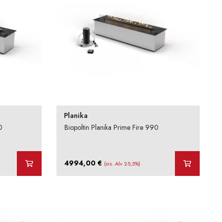
Planika
0
Biopoltin Planika Prime Fire 990
4994,00
€
(sis. Alv 25,5%)