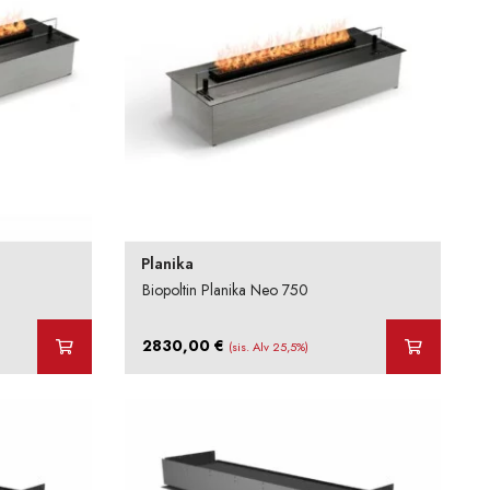
Planika
Biopoltin Planika Neo 750
2830,00
€
(sis. Alv 25,5%)