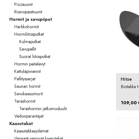
Pizzauunit
TOTO
Rosvopaistiuunit
Kylpyhuonekalusteet
Hormit ja savupiiput
Harkkohormit
Hormiliitosputket
Kulmaputket
Savupellit
Suorat liitosputket
Hormin peitelevyt
Kattoläpiviennit
Pellityssarjat
Hitze
Saunan hormit
Biotakka 
Savukaasuimurit
Teräshormit
109,00
Teräshormin jatkomoduulit
Vedonparantajat
Kaasutakat
Kaasutakkasydämet
Vapaasti seisovat kaasutakat