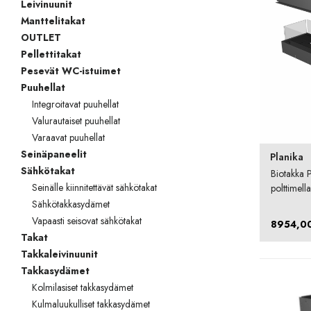
Leivinuunit
Manttelitakat
OUTLET
Pellettitakat
Pesevät WC-istuimet
Puuhellat
Integroitavat puuhellat
Valurautaiset puuhellat
Varaavat puuhellat
Seinäpaneelit
Planika
Sähkötakat
Biotakka 
Seinälle kiinnitettävät sähkötakat
polttimella
Sähkötakkasydämet
Vapaasti seisovat sähkötakat
8954,0
Takat
Takkaleivinuunit
Takkasydämet
Kolmilasiset takkasydämet
Kulmaluukulliset takkasydämet