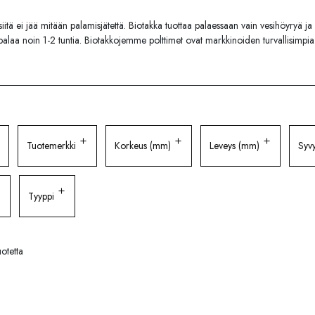
siitä ei jää mitään palamisjätettä. Biotakka tuottaa palaessaan vain vesihöyryä ja
 palaa noin 1-2 tuntia. Biotakkojemme polttimet ovat markkinoiden turvallisimpia
Tuotemerkki
Korkeus (mm)
Leveys (mm)
Syv
Tyyppi
otetta