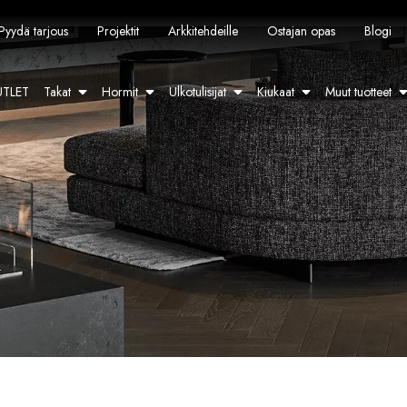
Pyydä tarjous
Projektit
Arkkitehdeille
Ostajan opas
Blogi
TLET
Takat
Hormit
Ulkotulisijat
Kiukaat
Muut tuotteet