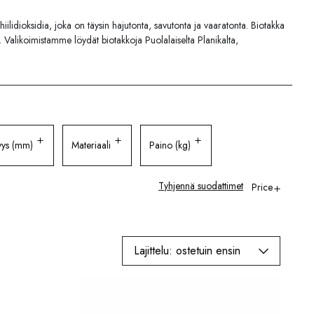
 hiilidioksidia, joka on täysin hajutonta, savutonta ja vaaratonta. Biotakka
. Valikoimistamme löydät biotakkoja Puolalaiselta Planikalta,
yys (mm)
Materiaali
Paino (kg)
Tyhjennä suodattimet
Price