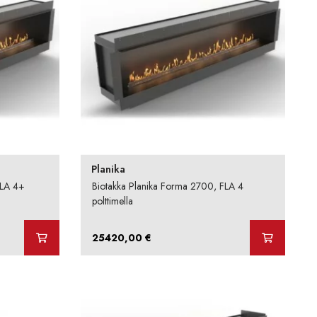
Planika
FLA 4+
Biotakka Planika Forma 2700, FLA 4
polttimella
25420,00
€