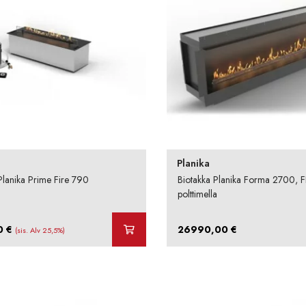
Planika
 Planika Prime Fire 790
Biotakka Planika Forma 2700, 
polttimella
0
€
26990,00
€
(sis. Alv 25,5%)