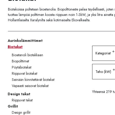
Palvelut
Biotakoissa poltetaan bioetanolia. Biopolttoneste palaa täydellisesti, joten 
Kampanjat
tuottaa lämpöä polttimen koosta riippuen noin 1-3kW, ja yksi litra ainetta
Hollantilaiselta Xaralynilta sekä kotimaiselta Ekovalkealta.
Yhteystiedot
Pyydä tarjous
Aurinkolämmittimet
Projektit
Biotakat
Kategoriat
Bioetanoli biotakkaan
Arkkitehdeille
Biopolttimet
Pöytäbiotakat
Ostajan opas
Teho (kW)
Riippuvat biotakat
Seinään kiinnitettävät biotakat
Blogi
Vapaasti seisovat biotakat
Yrityksemme
Yhteensä 219 tu
Design takat
Riippuvat takat
FAQ
Grillit
Design grillit
Tulisija