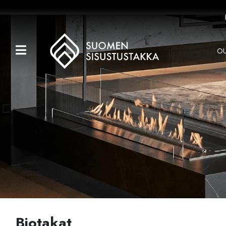
OU
Kaikki tuotteet
Tuotemerkit
OUTLET
Takat
Hormit
Ulkotulisijat
Kiukaat
Muut tuotteet
Biotakat