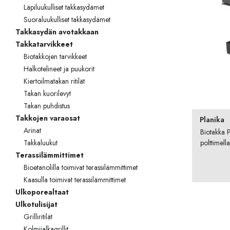
Läpiluukulliset takkasydämet
Suoraluukulliset takkasydämet
Takkasydän avotakkaan
Takkatarvikkeet
Biotakkojen tarvikkeet
Halkotelineet ja puukorit
Kiertoilmatakan ritilät
Takan kuorilevyt
Takan puhdistus
Takkojen varaosat
Planika
Arinat
Biotakka 
polttimella
Takkaluukut
Terassilämmittimet
Bioetanolilla toimivat terassilämmittimet
Kaasulla toimivat terassilämmittimet
Ulkoporealtaat
Ulkotulisijat
Grilliritilät
Kolmijalkagrillit