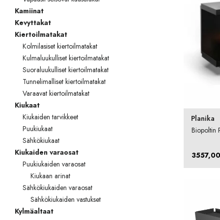
Kamiinat
Kevyttakat
Kiertoilmatakat
Kolmilasiset kiertoilmatakat
Kulmaluukulliset kiertoilmatakat
Suoraluukulliset kiertoilmatakat
Tunnelimalliset kiertoilmatakat
Varaavat kiertoilmatakat
Kiukaat
Kiukaiden tarvikkeet
Planika
Puukiukaat
Biopoltin 
Sähkökiukaat
Kiukaiden varaosat
3557,0
Puukiukaiden varaosat
Kiukaan arinat
Sähkökiukaiden varaosat
Sähkökiukaiden vastukset
Kylmäaltaat