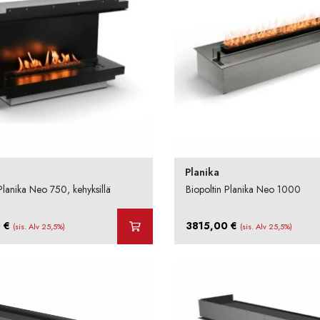
Planika
Planika Neo 750, kehyksillä
Biopoltin Planika Neo 1000
0
€
3815,00
€
(sis. Alv 25,5%)
(sis. Alv 25,5%)