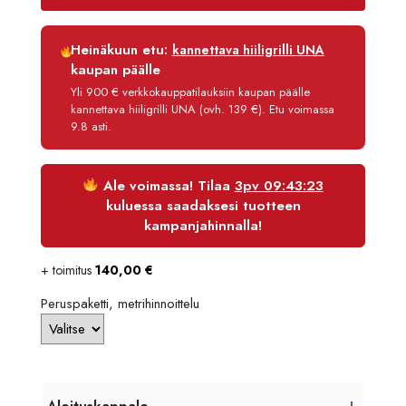
1897,00
Luottoaika
12 kk
Heinäkuun etu:
kannettava hiiligrilli UNA
Korko
0 %
kaupan päälle
Käsittelymaksu
3,90 €/kk
Yli 900 € verkkokauppatilauksiin kaupan päälle
kannettava hiiligrilli UNA (ovh. 139 €). Etu voimassa
Maksettava yhteensä
1 004,80 €
9.8 asti.
Ale voimassa! Tilaa
3pv 09:43:23
kuluessa saadaksesi tuotteen
kampanjahinnalla!
+ toimitus
140,00
€
Peruspaketti, metrihinnoittelu