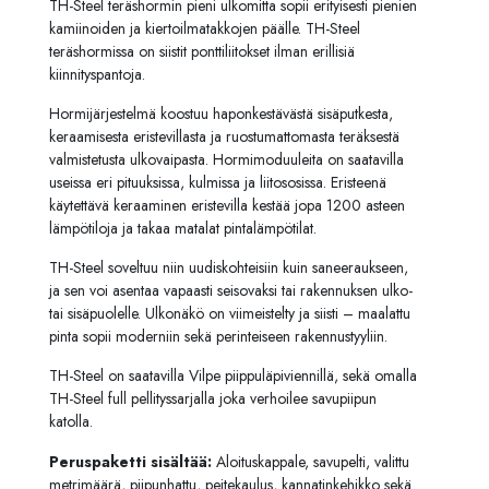
TH-Steel teräshormin pieni ulkomitta sopii erityisesti pienien
kamiinoiden ja kiertoilmatakkojen päälle. TH-Steel
teräshormissa on siistit ponttiliitokset ilman erillisiä
kiinnityspantoja.
Hormijärjestelmä koostuu haponkestävästä sisäputkesta,
keraamisesta eristevillasta ja ruostumattomasta teräksestä
valmistetusta ulkovaipasta. Hormimoduuleita on saatavilla
useissa eri pituuksissa, kulmissa ja liitososissa. Eristeenä
käytettävä keraaminen eristevilla kestää jopa 1200 asteen
lämpötiloja ja takaa matalat pintalämpötilat.
TH-Steel soveltuu niin uudiskohteisiin kuin saneeraukseen,
ja sen voi asentaa vapaasti seisovaksi tai rakennuksen ulko-
tai sisäpuolelle. Ulkonäkö on viimeistelty ja siisti – maalattu
pinta sopii moderniin sekä perinteiseen rakennustyyliin.
TH-Steel on saatavilla Vilpe piippuläpiviennillä, sekä omalla
TH-Steel full pellityssarjalla joka verhoilee savupiipun
katolla.
Peruspaketti sisältää:
Aloituskappale, savupelti, valittu
metrimäärä, piipunhattu, peitekaulus, kannatinkehikko sekä