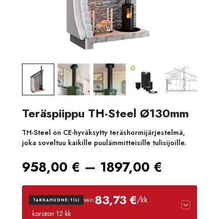
Teräspiippu TH-Steel Ø130mm
TH-Steel on CE-hyväksytty teräshormijärjestelmä,
joka soveltuu kaikille puulämmitteisille tulisijoille.
Hintalu
–
958,00
€
1897,00
€
958,00
83,73 €
/kk
vain
TAKKAHUONE-TILI
-
· koroton 12 kk