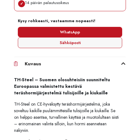
14 päivän palautusoikeus
✓
Kysy rohkeasti, vastaamme nopeasti!
WhatsApp
Sähköposti
Kuvaus
TH-Steel – Suomen olosuhteisiin suunniteltu
Euroopassa valmistettu kestävä
teräshormijärjestelmä tulisijoille ja kiukaille
TH-Steel on CE-hyväksytty teräshormijärjestelmä, joka
soveltuu kaikille puulämmitteisille tulisijoille ja kiukaille. Se
on helppo asentaa, turvallinen käyttää ja muotoilultaan siisti
– erinomainen valinta silloin, kun hormi asennetaan
näkyviin.