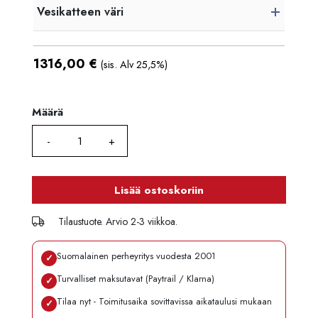
Vesikatteen väri
1316,00
€
(sis. Alv 25,5%)
Määrä
Määrä
Lisää ostoskoriin
Tilaustuote. Arvio 2-3 viikkoa.
Suomalainen perheyritys vuodesta 2001
✓
Turvalliset maksutavat (Paytrail / Klarna)
✓
Tilaa nyt - Toimitusaika sovittavissa aikataulusi mukaan
✓