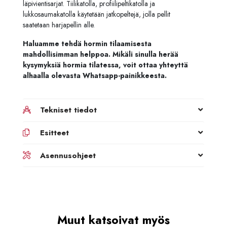
läpivientisarjat. Tiilikatolla, profiilipeltikatolla ja
lukkosaumakatolla käytetään jatkopeltejä, jolla pellit
saatetaan harjapellin alle.
Haluamme tehdä hormin tilaamisesta
mahdollisimman helppoa. Mikäli sinulla herää
kysymyksiä hormia tilatessa, voit ottaa yhteyttä
alhaalla olevasta Whatsapp-painikkeesta.
Tekniset tiedot
Esitteet
Asennusohjeet
Muut katsoivat myös