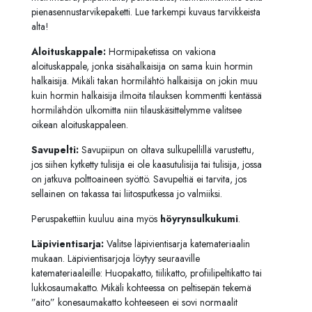
pienasennustarvikepaketti. Lue tarkempi kuvaus tarvikkeista
alta!
Aloituskappale:
Hormipaketissa on vakiona
aloituskappale, jonka sisähalkaisija on sama kuin hormin
halkaisija. Mikäli takan hormilähtö halkaisija on jokin muu
kuin hormin halkaisija ilmoita tilauksen kommentti kentässä
hormilähdön ulkomitta niin tilauskäsittelymme valitsee
oikean aloituskappaleen.
Savupelti:
Savupiipun on oltava sulkupellillä varustettu,
jos siihen kytketty tulisija ei ole kaasutulisija tai tulisija, jossa
on jatkuva polttoaineen syöttö. Savupeltiä ei tarvita, jos
sellainen on takassa tai liitosputkessa jo valmiiksi.
Peruspakettiin kuuluu aina myös
höyrynsulkukumi
.
Läpivientisarja:
Valitse läpivientisarja katemateriaalin
mukaan. Läpivientisarjoja löytyy seuraaville
katemateriaaleille: Huopakatto, tiilikatto, profiilipeltikatto tai
lukkosaumakatto. Mikäli kohteessa on peltisepän tekemä
”aito” konesaumakatto kohteeseen ei sovi normaalit