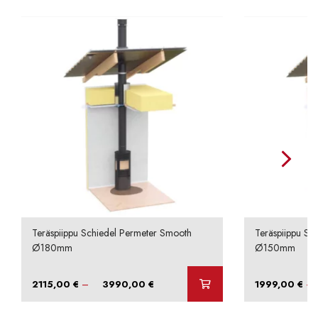
Teräspiippu Schiedel Permeter Smooth
Teräspiippu Sc
Ø180mm
Ø150mm
Hintaluokka:
–
–
2115,00
€
3990,00
€
1999,00
€
2115,00 €
-