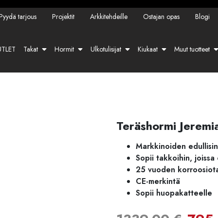
Pyydä tarjous
Projektit
Arkkitehdeille
Ostajan opas
Blogi
TLET
Takat
Hormit
Ulkotulisijat
Kiukaat
Muut tuotteet
Teräshormi Jerem
Markkinoiden edullisin
Sopii takkoihin, joiss
25 vuoden korroosiot
CE-merkintä
Sopii huopakatteelle