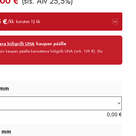
uperäinen
Nykyinen
,00
€
(sis. Alv 25,5%)
a
hinta
 €
/kk
· koroton 12 kk
on:
9,00 €.
795,00 €.
12 kk
kaupan päälle
va hiiligrilli UNA
0 %
in kaupan päälle kannettava hiiligrilli UNA (ovh. 139 €). Etu
3,90 €/kk
841,80 €
0mm
0,00
€
0 mm