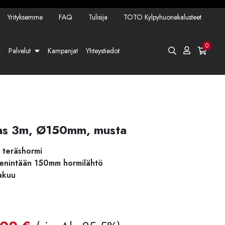
Yrityksemme
FAQ
Tulisija
TOTO Kylpyhuonekalusteet
0
Palvelut
Kampanjat
Yhteystiedot
ias 3m, Ø150mm, musta
 teräshormi
a enintään 150mm hormilähtö
akuu