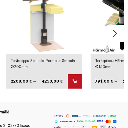
Teräspiippu Schiedel Permeter Smooth
Teräspiippu Härmä 
Ø200mm
Ø150mm
Hintaluokka:
2208,00
€
–
4253,00
€
791,00
€
–
2
2208,00 €
-
4253,00 €
ymälä
ie 2, 02770 Espoo