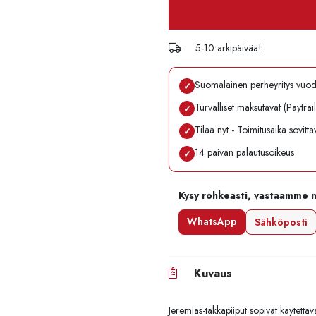
5-10 arkipäivää!
Suomalainen perheyritys vuo
✓
Turvalliset maksutavat (Paytrai
✓
Tilaa nyt - Toimitusaika sovitt
✓
14 päivän palautusoikeus
✓
Kysy rohkeasti, vastaamme 
WhatsApp
Sähköposti
Kuvaus
Jeremias-takkapiiput sopivat käytettä