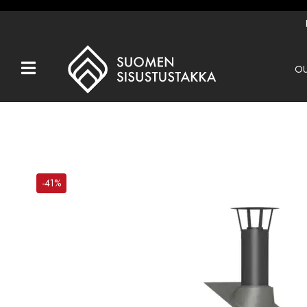
OU
Kaikki tuotteet
Tuotemerkit
OUTLET
Takat
-41%
Hormit
Ulkotulisijat
Kiukaat
Muut tuotteet