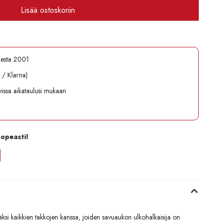
Lisää ostoskoriin
desta 2001
l / Klarna)
avissa aikataulusi mukaan
nopeasti!
väksi kaikkien takkojen kanssa, joiden savuaukon ulkohalkaisija on