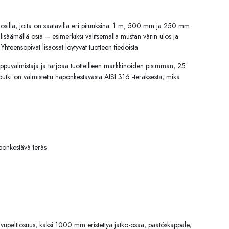
säosilla, joita on saatavilla eri pituuksina: 1 m, 500 mm ja 250 mm.
säämällä osia – esimerkiksi valitsemalla mustan värin ulos ja
Yhteensopivat lisäosat löytyvät tuotteen tiedoista.
ppuvalmistaja ja tarjoaa tuotteilleen markkinoiden pisimmän, 25
utki on valmistettu haponkestävästä AISI 316 -teräksestä, mikä
.
ponkestävä teräs
vupeltiosuus, kaksi 1000 mm eristettyä jatko-osaa, päätöskappale,