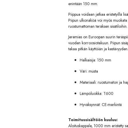
enintään 150 mm.
Piippua voidaan jatkaa eristetyillä li
Piipun ulkonäköä voi myös muokata li
ruostumattoman teräksen sisätiloihin. 
Jeremias on Euroopan suurin teräspii
vuoden korroosiotakuun. Piipun sisäp
takaa pitkän käyttöiän ja kestävyyden
Halkaisija: 150 mm
Väri: musta
Materiaali: ruostumaton ja ha
Lämpöluokka: T600
Hyväksynnät: CE-merkintä
Toimitussisältöön kuuluu:
Aloituskappale, 1000 mm eristetty sa