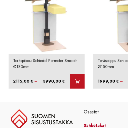
Teräspiippu Schiedel Permeter Smooth
Teräspiippu Schie
Ø180mm
Ø150mm
Hintaluokka:
2115,00
€
–
3990,00
€
1999,00
€
–
2115,00 €
-
3990,00 €
Osastot
Sähkötakat