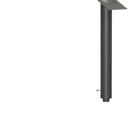
Palvelut
Kampanjat
Yhteystiedot
Pyydä tarjous
Projektit
Arkkitehdeille
Ostajan opas
Blogi
Yrityksemme
FAQ
Tulisija