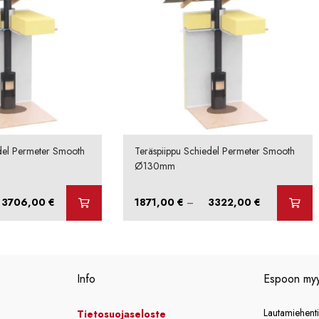
del Permeter Smooth
Teräspiippu Schiedel Permeter Smooth
Ø130mm
Hintaluokka:
Hintaluokka:
3706,00
€
1871,00
€
–
3322,00
€
1999,00 €
1871,00 €
-
-
3706,00 €
3322,00 €
Info
Espoon my
Lautamiehent
Tietosuojaseloste