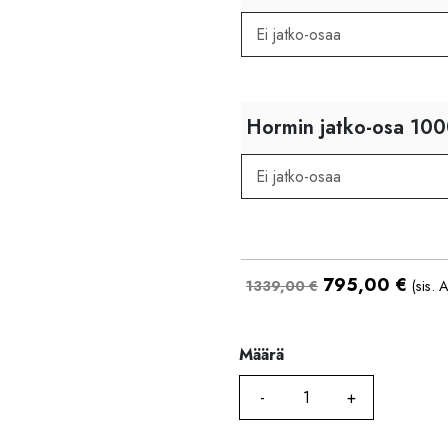
Hormin jatko-osa 10
795,00
€
1339,00 €
(sis. 
Määrä
Määrä