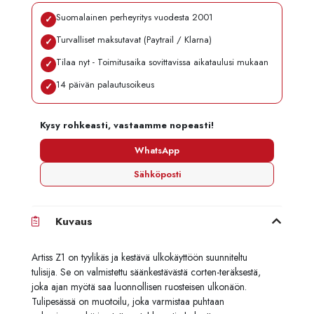
Suomalainen perheyritys vuodesta 2001
✓
Turvalliset maksutavat (Paytrail / Klarna)
✓
Tilaa nyt - Toimitusaika sovittavissa aikataulusi mukaan
✓
14 päivän palautusoikeus
✓
Kysy rohkeasti, vastaamme nopeasti!
WhatsApp
Sähköposti
Kuvaus
Artiss Z1 on tyylikäs ja kestävä ulkokäyttöön suunniteltu
tulisija. Se on valmistettu säänkestävästä corten-teräksestä,
joka ajan myötä saa luonnollisen ruosteisen ulkonäön.
Tulipesässä on muotoilu, joka varmistaa puhtaan