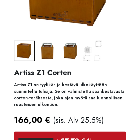
Artiss Z1 Corten
Artiss Z1 on tyylikäs ja kestävä ulkokäyttöön
suunniteltu tulisija. Se on valmistettu säänkestävästä
corten-teräksestä, joka ajan myötä saa luonnollisen
ruosteisen ulkonäön.
166,00
€
(sis. Alv 25,5%)