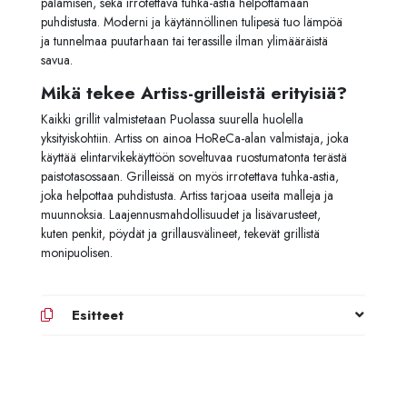
palamisen, sekä irrotettava tuhka-astia helpottamaan
puhdistusta. Moderni ja käytännöllinen tulipesä tuo lämpöä
ja tunnelmaa puutarhaan tai terassille ilman ylimääräistä
savua.
Mikä tekee Artiss-grilleistä erityisiä?
Kaikki grillit valmistetaan Puolassa suurella huolella
yksityiskohtiin. Artiss on ainoa HoReCa-alan valmistaja, joka
käyttää elintarvikekäyttöön soveltuvaa ruostumatonta terästä
paistotasossaan. Grilleissä on myös irrotettava tuhka-astia,
joka helpottaa puhdistusta. Artiss tarjoaa useita malleja ja
muunnoksia. Laajennusmahdollisuudet ja lisävarusteet,
kuten penkit, pöydät ja grillausvälineet, tekevät grillistä
monipuolisen.
Esitteet