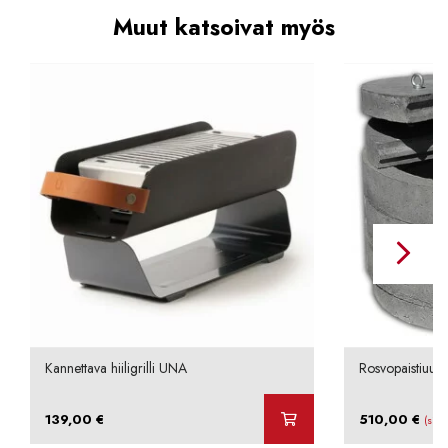
Muut katsoivat myös
Kannettava hiiligrilli UNA
Rosvopaistiuuni
139,00
€
510,00
€
(sis.