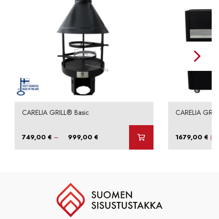
CARELIA GRILL® Basic
CARELIA GRIL
Hintaluokka:
–
749,00
€
999,00
€
1679,00
€
(sis
749,00 €
-
999,00 €