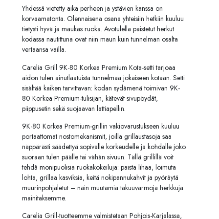
Yhdessä vietetty aika perheen ja ystävien kanssa on
korvaamatonta. Olennaisena osana yhteisiin hetkiin kuuluu
tietysti hyvä ja maukas ruoka. Avotulella paistetut herkut
kodassa nautittuna ovat niin maun kuin tunnelman osalta
vertaansa vailla.
Carelia Grill 9K-80 Korkea Premium Kota-setti tarjoaa
aidon tulen ainutlaatuista tunnelmaa jokaiseen kotaan. Setti
sisältää kaiken tarvittavan: kodan sydämenä toimivan 9K-
80 Korkea Premium-tulisijan, kätevät sivupöydät,
piippusetin sekä suojaavan lattiapellin.
9K-80 Korkea Premium-grillin vakiovarustukseen kuuluu
portaattomat nostomekanismit, joilla grillaustasoja saa
näppärästi säädettyä sopivalle korkeudelle ja kohdalle joko
suoraan tulen päälle tai vähän sivuun. Tällä grillillä voit
tehdä monipuolisia ruokakokeiluja: paista lihaa, loimuta
lohta, grillaa kasviksia, keitä nokipannukahvit ja pyöräytä
muurinpohjaletut – näin muutamia takuuvarmoja herkkuja
mainitaksemme.
Carelia Grill-tuotteemme valmistetaan Pohjois-Karjalassa,