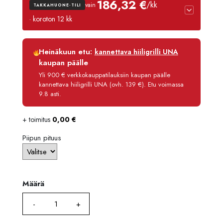
186,32 €
/kk
vain
TAKKAHUONE-TILI
-
· koroton 12 kk
2229,
Luottoaika
12 kk
Heinäkuun etu:
kannettava hiiligrilli UNA
Korko
0 %
kaupan päälle
Käsittelymaksu
3,90 €/kk
Yli 900 € verkkokauppatilauksiin kaupan päälle
kannettava hiiligrilli UNA (ovh. 139 €). Etu voimassa
Maksettava yhteensä
2 235,80 €
9.8 asti.
+ toimitus
0,00
€
Piipun pituus
Määrä
Määrä