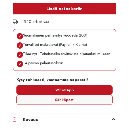
Lisää ostoskoriin
5-10 arkipäivää
Suomalainen perheyritys vuodesta 2001
✓
Turvalliset maksutavat (Paytrail / Klarna)
✓
Tilaa nyt - Toimitusaika sovittavissa aikataulusi mukaan
✓
14 päivän palautusoikeus
✓
Kysy rohkeasti, vastaamme nopeasti!
WhatsApp
Sähköposti
Kuvaus