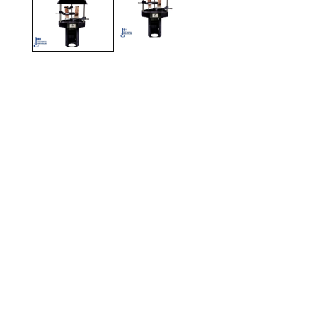
TOTO
Kylpyhuonekalusteet