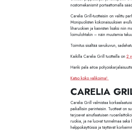
nostomekanismit portaattomalla säädöll
Carelia Grill-tuotteisiin on valittu pa
Monipuolisten kokonaisuuksien avulla 
liharuokien ja kasvisten lisäksi niin
loimulohtakin – näin muutamia tak
Toimitus sisältää savukuvun, sadeha
Kaikilla Carelia Grill tuotteilla on
2 v
Hanki pala aitoa pohjoiskarjalaisuutta 
Katso koko valikoima!
CARELIA GRIL
Carelia Grill valmistaa korkealaatuisia
paikallisiin perinteisiin. Tuotteet on
tarjoavat ainutlaatuisen ruoanlaittoko
ruokia, ja ne luovat tunnelmaa sekä l
helppokäyttöisiä ja täyttävät korkeim