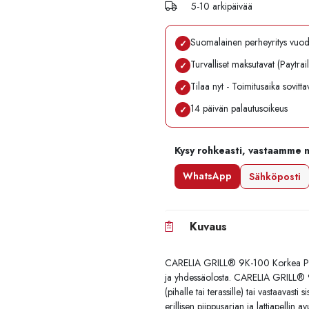
5-10 arkipäivää
Suomalainen perheyritys vuo
✓
Turvalliset maksutavat (Paytrai
✓
Tilaa nyt - Toimitusaika sovitt
✓
14 päivän palautusoikeus
✓
Kysy rohkeasti, vastaamme 
WhatsApp
Sähköposti
Kuvaus
CARELIA GRILL® 9K-100 Korkea Premiu
ja yhdessäolosta. CARELIA GRILL® 
(pihalle tai terassille) tai vastaavasti s
erillisen
piippusarjan
ja
lattiapellin
av