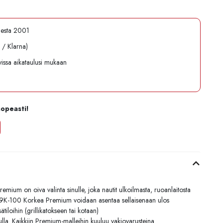
desta 2001
l / Klarna)
avissa aikataulusi mukaan
nopeasti!
m on oiva valinta sinulle, joka nautit ulkoilmasta, ruoanlaitosta
9K-100 Korkea Premium voidaan asentaa sellaisenaan ulos
isätiloihin (grillikatokseen tai kotaan)
ulla. Kaikkiin Premium-malleihin kuuluu vakiovarusteina