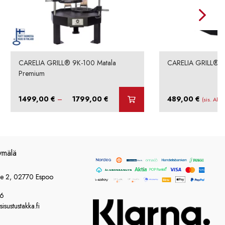
CARELIA GRILL® 9K-100 Matala
CARELIA GRILL® L
Premium
Hintaluokka:
1499,00
€
–
1799,00
€
489,00
€
(sis. Alv 
1499,00 €
-
1799,00 €
ymälä
ie 2, 02770 Espoo
86
sustustakka.fi