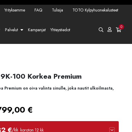
Yrityksemme
FAQ
Tulisija
TOTO Kylpyhuonekalusteet
0
Palvelut
Kampanjat
Yhteystiedot
9K-100 Korkea Premium
remium on oiva valinta sinulle, joka nautit ulkoilmasta,
.
Hintaluokka:
799,00
€
1499,00 €
82 €
/kk
· koroton 12 kk