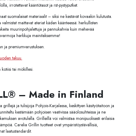
ä, irrotettavat kääntötasot ja rst-pystyputket.
rhaat suomalaiset materiaalit – siksi ne kestävät kovaakin kulutusta.
valmistat maittavat ateriat käden käänteessä: herkullisten
 makeita muurinpohjalettuja ja pannukahvia kuin mehevää
uuvarmoja herkkuja mainitaksemme!
tun ja premiumvarustuksen.
uoden takuu.
kotiisi tai mökillesi.
L® – Made in Finland
 grillejä ja tulisijoja Pohjois-Karjalassa, keskittyen käsityötaitoon ja
 suunniteltu kestämään pohjoisen vaativissa sääolosuhteissa ja ne
kemuksen avotulella. Grilleillä voi valmistaa monipuolisesti erilaisia
ämpöä. Carelia Grillin tuotteet ovat ympäristöystävällisiä,
mat laatustandardit.