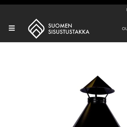
OU
Kaikki tuotteet
Tuotemerkit
OUTLET
Takat
Hormit
Ulkotulisijat
Kiukaat
Muut tuotteet