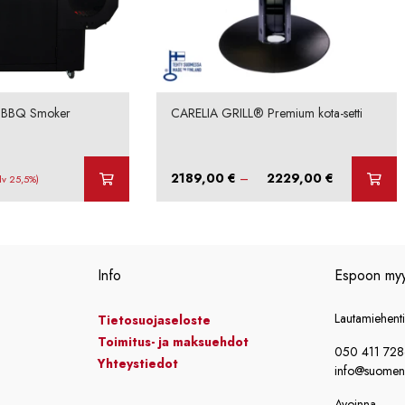
 BBQ Smoker
CARELIA GRILL® Premium kota-setti
Hintaluokka:
2189,00
€
–
2229,00
€
Alv 25,5%)
2189,00 €
-
2229,00 €
Info
Espoon my
Lautamiehent
Tietosuojaseloste
Toimitus- ja maksuehdot
050 411 72
Yhteystiedot
info@suomensi
Avoinna