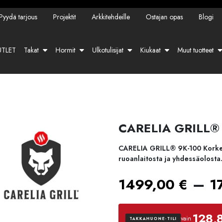
Pyydä tarjous
Projektit
Arkkitehdeille
Ostajan opas
Blogi
TLET
Takat
Hormit
Ulkotulisijat
Kiukaat
Muut tuotteet
CARELIA GRILL® 
CARELIA GRILL® 9K-100 Korkea P
ruoanlaitosta ja yhdessäolosta
–
1499,00
€
1
128,
vain
TAKKAHUONE-TILI