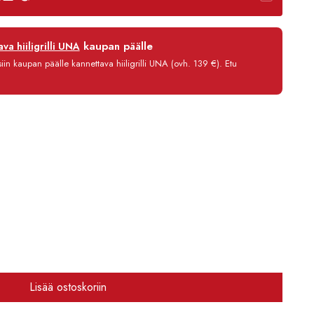
-
1799,00 €
12 kk
kaupan päälle
va hiiligrilli UNA
0 %
in kaupan päälle kannettava hiiligrilli UNA (ovh. 139 €). Etu
3,90 €/kk
1 545,80 €
Lisää ostoskoriin