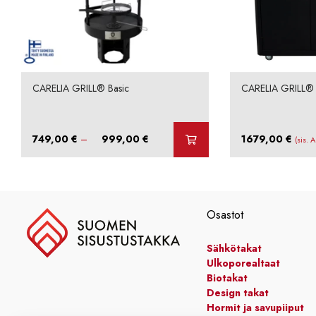
CARELIA GRILL® Basic
CARELIA GRILL®
Hintaluokka:
749,00
€
–
999,00
€
1679,00
€
(sis. 
749,00 €
-
999,00 €
Osastot
Sähkötakat
Ulkoporealtaat
Biotakat
Design takat
Hormit ja savupiiput