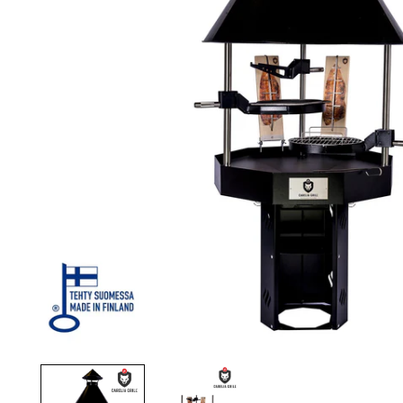
Palvelut
Kampanjat
Yhteystiedot
Pyydä tarjous
Projektit
Arkkitehdeille
Ostajan opas
Blogi
Yrityksemme
FAQ
Tulisija