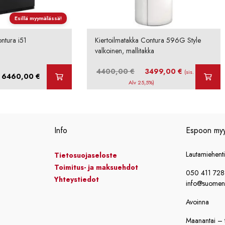
Esillä myymälässä!
ntura i51
Kiertoilmatakka Contura 596G Style
valkoinen, mallitakka
Alkuperäinen
Nykyinen
4400,00
€
3499,00
€
(sis.
Hintaluokka:
6460,00
€
hinta
hinta
Alv 25,5%)
4505,00 €
oli:
on:
-
4400,00 €.
3499,00 €.
6460,00 €
Info
Espoon my
Lautamiehent
Tietosuojaseloste
Toimitus- ja maksuehdot
050 411 72
Yhteystiedot
info@suomensi
Avoinna
Maanantai – t