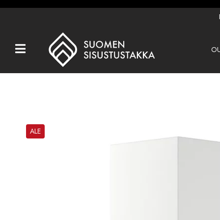
OU
Kaikki tuotteet
Tuotemerkit
OUTLET
Takat
ALE
Hormit
Ulkotulisijat
Kiukaat
Muut tuotteet