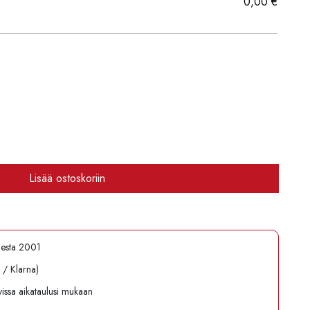
0,00
€
Lisää ostoskoriin
desta 2001
l / Klarna)
avissa aikataulusi mukaan