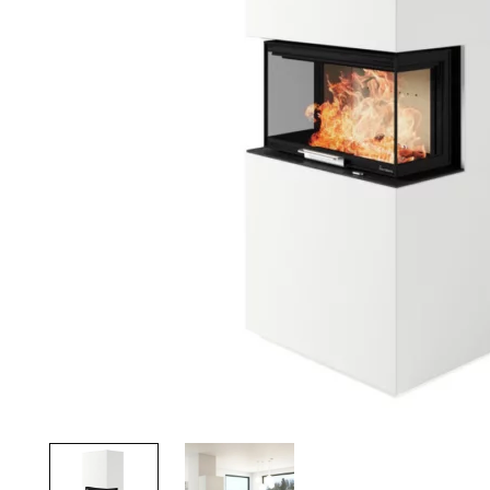
Palvelut
Kampanjat
Yhteystiedot
Pyydä tarjous
Projektit
Arkkitehdeille
Ostajan opas
Blogi
Yrityksemme
FAQ
Tulisija