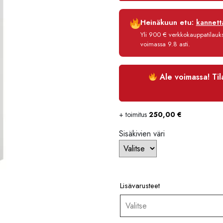
Luottoaika
Heinäkuun etu:
kannetta
Korko
Yli 900 € verkkokauppatilauksi
Käsittelymaksu
voimassa 9.8 asti.
Maksettava yhteensä
Ale voimassa! Ti
+ toimitus
250,00
€
Sisäkivien väri
Lisävarusteet
Valitse