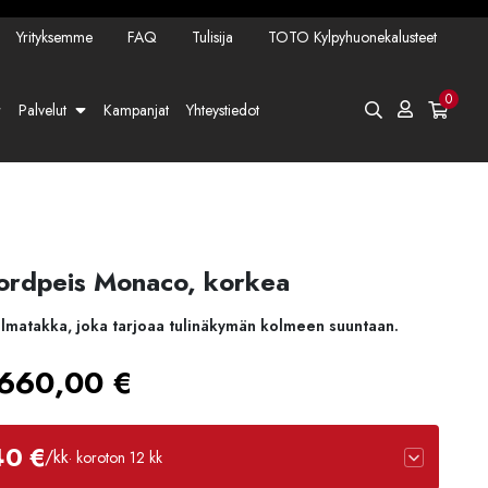
Yrityksemme
FAQ
Tulisija
TOTO Kylpyhuonekalusteet
0
Palvelut
Kampanjat
Yhteystiedot
ordpeis Monaco, korkea
toilmatakka, joka tarjoaa tulinäkymän kolmeen suuntaan.
Hintaluokka:
660,00
€
6570,00 €
40 €
/kk
· koroton 12 kk
-