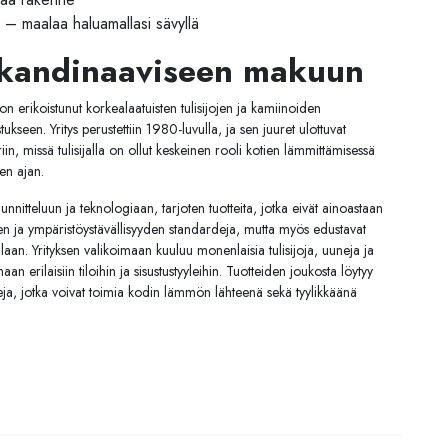
– maalaa haluamallasi sävyllä
kandinaaviseen makuun
on erikoistunut korkealaatuisten tulisijojen ja kamiinoiden
ukseen. Yritys perustettiin 1980-luvulla, ja sen juuret ulottuvat
riin, missä tulisijalla on ollut keskeinen rooli kotien lämmittämisessä
en ajan.
nnitteluun ja teknologiaan, tarjoten tuotteita, jotka eivät ainoastaan
n ja ympäristöystävällisyyden standardeja, mutta myös edustavat
aan. Yrityksen valikoimaan kuuluu monenlaisia tulisijoja, uuneja ja
an erilaisiin tiloihin ja sisustustyyleihin. Tuotteiden joukosta löytyy
eja, jotka voivat toimia kodin lämmön lähteenä sekä tyylikkäänä