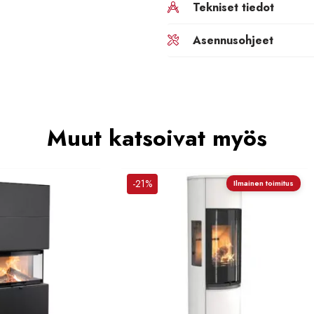
Tekniset tiedot
Asennusohjeet
Muut katsoivat myös
-21%
Ilmainen toimitus