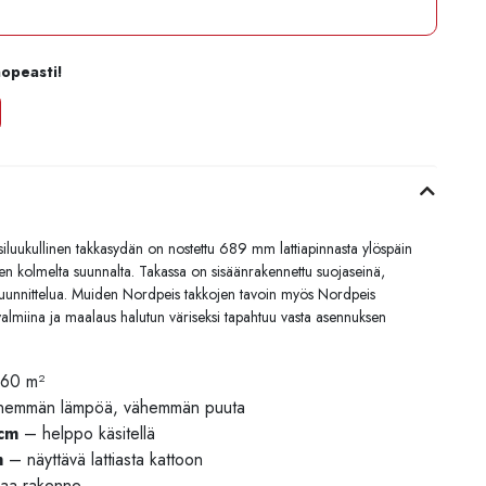
nopeasti!
luukullinen takkasydän on nostettu 689 mm lattiapinnasta ylöspäin
den kolmelta suunnalta. Takassa on sisäänrakennettu suojaseinä,
uunnittelua. Muiden Nordpeis takkojen tavoin myös Nordpeis
almiina ja maalaus halutun väriseksi tapahtuu vasta asennuksen
160 m²
emmän lämpöä, vähemmän puuta
 cm
– helppo käsitellä
m
– näyttävä lattiasta kattoon
kaa rakenne