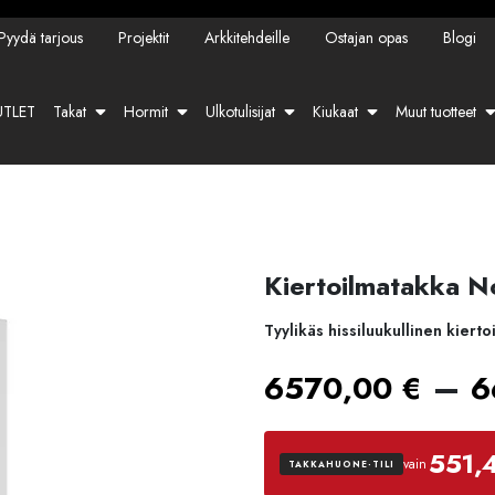
Pyydä tarjous
Projektit
Arkkitehdeille
Ostajan opas
Blogi
TLET
Takat
Hormit
Ulkotulisijat
Kiukaat
Muut tuotteet
Kiertoilmatakka N
Tyylikäs hissiluukullinen kier
–
6570,00
€
6
551,
vain
TAKKAHUONE-TILI