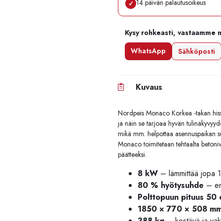
14 päivän palautusoikeus
✓
Kysy rohkeasti, vastaamme 
WhatsApp
Sähköposti
Kuvaus
Nordpeis Monaco Korkea -takan hissi
ja näin se tarjoaa hyvän tulinäkyvyy
mikä mm. helpottaa asennuspaikan s
Monaco toimitetaan tehtaalta betoniv
päätteeksi.
8 kW
– lämmittää jopa 
80 % hyötysuhde
– en
Polttopuun pituus 50
1850 × 770 × 508 m
388 kg
– kestävä ja va