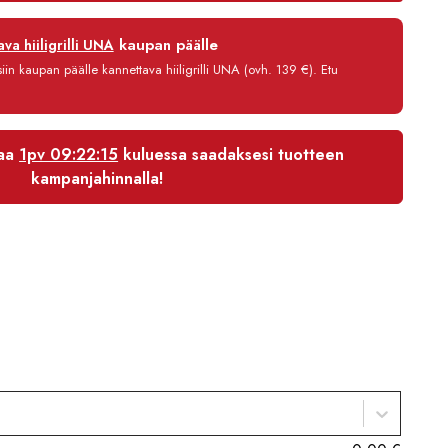
6660,00 €
12 kk
kaupan päälle
va hiiligrilli UNA
0 %
in kaupan päälle kannettava hiiligrilli UNA (ovh. 139 €). Etu
3,90 €/kk
6 616,80 €
laa
1pv 09:22:15
kuluessa saadaksesi tuotteen
kampanjahinnalla!