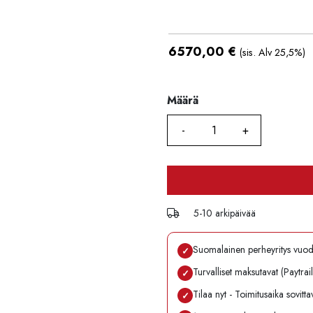
6570,00
€
(sis. Alv 25,5%)
Määrä
Määrä
5-10 arkipäivää
Suomalainen perheyritys vuo
✓
Turvalliset maksutavat (Paytrai
✓
Tilaa nyt - Toimitusaika sovitt
✓