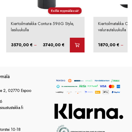
Esillä myymälässä!
Kiertoilmatakka Contura 596G Style,
Kiertoilmatakka Con
lasiluukulla
valurautaluukulla
Hintaluokka:
3570,00
€
–
3740,00
€
1870,00
€
–
3570,00 €
-
3740,00 €
ymälä
ie 2, 02770 Espoo
86
sustustakka.fi
orstai 10-18