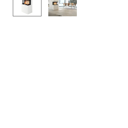
TOTO
Kylpyhuonekalusteet