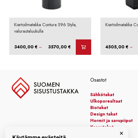
Kiertoilmatakka Contura 596 Style,
Kiertoilmatakka Co
valurautaluukulla
Hintaluokka:
3400,00
€
–
3570,00
€
4505,00
€
–
3400,00 €
-
3570,00 €
Osastot
Sähkötakat
Ulkoporealtaat
Biotakat
Design takat
Hormit ja savupiiput
Kaasutakat
×
Kiertoilmatakat
Käytämme evästeitä