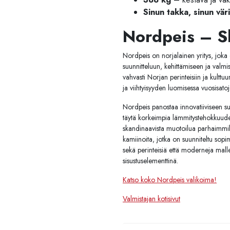
Sinun takka, sinun väri
Nordpeis – S
Nordpeis on norjalainen yritys, joka 
suunnitteluun, kehittämiseen ja valmist
vahvasti Norjan perinteisiin ja kulttuu
ja viihtyisyyden luomisessa vuosisatoj
Nordpeis panostaa innovatiiviseen suu
täytä korkeimpia lämmitystehokkuude
skandinaavista muotoilua parhaimmill
kamiinoita, jotka on suunniteltu sopima
sekä perinteisiä että moderneja mall
sisustuselementtinä.
Katso koko Nordpeis valikoima!
Valmistajan kotisivut