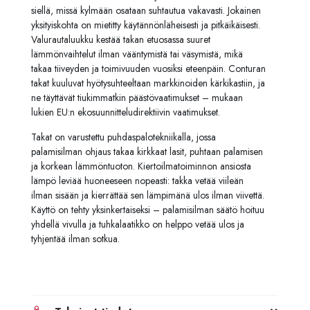
siellä, missä kylmään osataan suhtautua vakavasti. Jokainen
yksityiskohta on mietitty käytännönläheisesti ja pitkäikäisesti.
Valurautaluukku kestää takan etuosassa suuret
lämmönvaihtelut ilman vääntymistä tai väsymistä, mikä
takaa tiiveyden ja toimivuuden vuosiksi eteenpäin. Conturan
takat kuuluvat hyötysuhteeltaan markkinoiden kärkikastiin, ja
ne täyttävät tiukimmatkin päästövaatimukset – mukaan
lukien EU:n ekosuunnitteludirektiivin vaatimukset.
Takat on varustettu puhdaspalotekniikalla, jossa
palamisilman ohjaus takaa kirkkaat lasit, puhtaan palamisen
ja korkean lämmöntuoton. Kiertoilmatoiminnon ansiosta
lämpö leviää huoneeseen nopeasti: takka vetää viileän
ilman sisään ja kierrättää sen lämpimänä ulos ilman viivettä.
Käyttö on tehty yksinkertaiseksi – palamisilman säätö hoituu
yhdellä vivulla ja tuhkalaatikko on helppo vetää ulos ja
tyhjentää ilman sotkua.