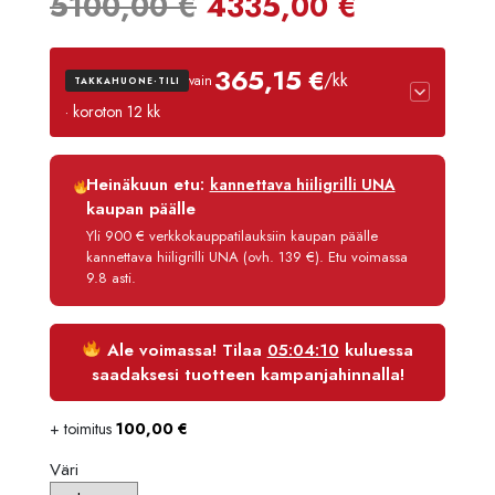
Alkuperäinen
Nykyine
5100,00
€
4335,00
€
hinta
hinta
365,15 €
/kk
vain
TAKKAHUONE-TILI
oli:
on:
· koroton 12 kk
5100,00 €.
4335,00
Luottoaika
12 kk
Heinäkuun etu:
kannettava hiiligrilli UNA
Korko
0 %
kaupan päälle
Käsittelymaksu
3,90 €/kk
Yli 900 € verkkokauppatilauksiin kaupan päälle
kannettava hiiligrilli UNA (ovh. 139 €). Etu voimassa
Maksettava yhteensä
4 381,80 €
9.8 asti.
Ale voimassa! Tilaa
05:04:10
kuluessa
saadaksesi tuotteen kampanjahinnalla!
+ toimitus
100,00
€
Väri