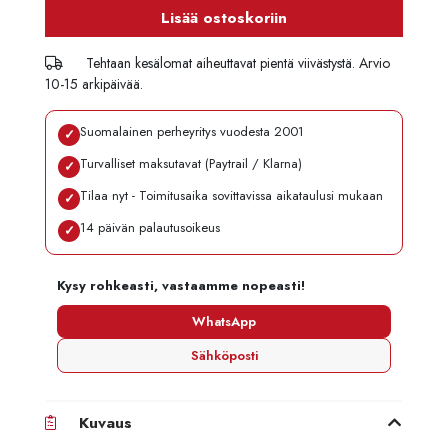
Lisää ostoskoriin
Tehtaan kesälomat aiheuttavat pientä viivästystä. Arvio
10-15 arkipäivää.
Suomalainen perheyritys vuodesta 2001
✓
Turvalliset maksutavat (Paytrail / Klarna)
✓
Tilaa nyt - Toimitusaika sovittavissa aikataulusi mukaan
✓
14 päivän palautusoikeus
✓
Kysy rohkeasti, vastaamme nopeasti!
WhatsApp
Sähköposti
Kuvaus