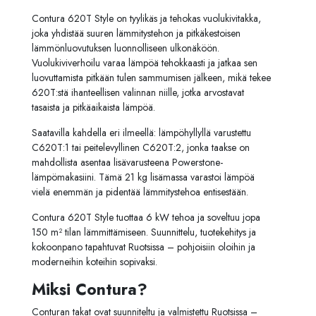
Contura 620T Style on tyylikäs ja tehokas vuolukivitakka,
joka yhdistää suuren lämmitystehon ja pitkäkestoisen
lämmönluovutuksen luonnolliseen ulkonäköön.
Vuolukiviverhoilu varaa lämpöä tehokkaasti ja jatkaa sen
luovuttamista pitkään tulen sammumisen jälkeen, mikä tekee
620T:stä ihanteellisen valinnan niille, jotka arvostavat
tasaista ja pitkäaikaista lämpöä.
Saatavilla kahdella eri ilmeellä: lämpöhyllyllä varustettu
C620T:1 tai peitelevyllinen C620T:2, jonka taakse on
mahdollista asentaa lisävarusteena Powerstone-
lämpömakasiini. Tämä 21 kg lisämassa varastoi lämpöä
vielä enemmän ja pidentää lämmitystehoa entisestään.
Contura 620T Style tuottaa 6 kW tehoa ja soveltuu jopa
150 m² tilan lämmittämiseen. Suunnittelu, tuotekehitys ja
kokoonpano tapahtuvat Ruotsissa – pohjoisiin oloihin ja
moderneihin koteihin sopivaksi.
Miksi Contura?
Conturan takat ovat suunniteltu ja valmistettu Ruotsissa –