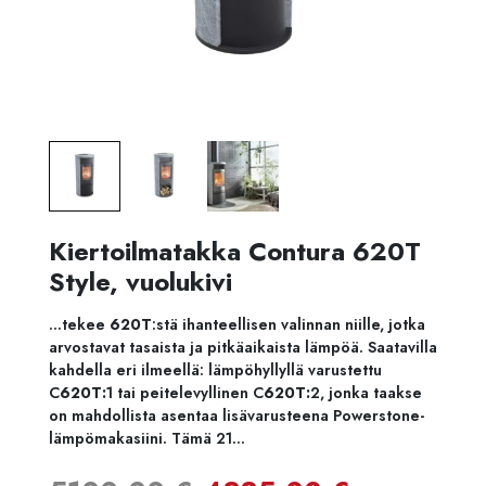
Kiertoilmatakka Contura 620T
Style, vuolukivi
…tekee
620T
:stä ihanteellisen valinnan niille, jotka
arvostavat tasaista ja pitkäaikaista lämpöä. Saatavilla
kahdella eri ilmeellä: lämpöhyllyllä varustettu
C
620T:
1 tai peitelevyllinen C
620T:
2, jonka taakse
on mahdollista asentaa lisävarusteena Powerstone-
lämpömakasiini. Tämä 21…