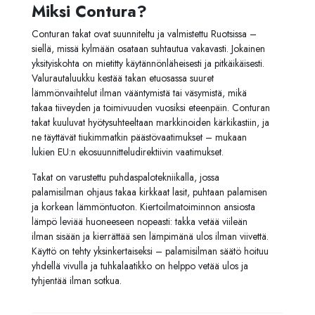
Miksi Contura?
Conturan takat ovat suunniteltu ja valmistettu Ruotsissa –
siellä, missä kylmään osataan suhtautua vakavasti. Jokainen
yksityiskohta on mietitty käytännönläheisesti ja pitkäikäisesti.
Valurautaluukku kestää takan etuosassa suuret
lämmönvaihtelut ilman vääntymistä tai väsymistä, mikä
takaa tiiveyden ja toimivuuden vuosiksi eteenpäin. Conturan
takat kuuluvat hyötysuhteeltaan markkinoiden kärkikastiin, ja
ne täyttävät tiukimmatkin päästövaatimukset – mukaan
lukien EU:n ekosuunnitteludirektiivin vaatimukset.
Takat on varustettu puhdaspalotekniikalla, jossa
palamisilman ohjaus takaa kirkkaat lasit, puhtaan palamisen
ja korkean lämmöntuoton. Kiertoilmatoiminnon ansiosta
lämpö leviää huoneeseen nopeasti: takka vetää viileän
ilman sisään ja kierrättää sen lämpimänä ulos ilman viivettä.
Käyttö on tehty yksinkertaiseksi – palamisilman säätö hoituu
yhdellä vivulla ja tuhkalaatikko on helppo vetää ulos ja
tyhjentää ilman sotkua.