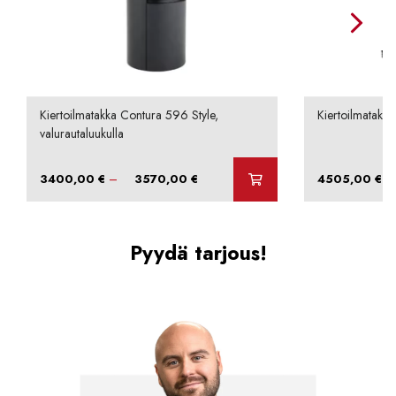
Kiertoilmatakka Contura 596 Style,
Kiertoilmatakka
valurautaluukulla
Hintaluokka:
–
–
3400,00
€
3570,00
€
4505,00
€
3400,00 €
-
3570,00 €
Pyydä tarjous!