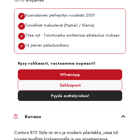
10-15 arkipäivää.
Suomalainen perheyritys vuodesta 2001
✓
Turvalliset maksutavat (Paytrail / Klarna)
✓
Tilaa nyt - Toimitusaika sovittavissa aikataulusi mukaan
✓
14 päivän palautusoikeus
✓
Kysy rohkeasti, vastaamme nopeasti!
WhatsApp
Sähköposti
Pyydä esittelyvideo!
Kuvaus
Contura 870 Style on siro ja moderni pilaritakka, jossa tuli
nousee tavallista korkeammalle ja saa ansaitsemansa