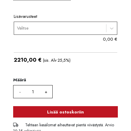
Lisävarusteet
Valitse
0,00
€
2210,00
€
(sis. Alv 25,5%)
Määrä
Määrä
Lisää ostoskoriin
Tehtaan kesälomat aiheuttavat pientä viivästystä. Arvio