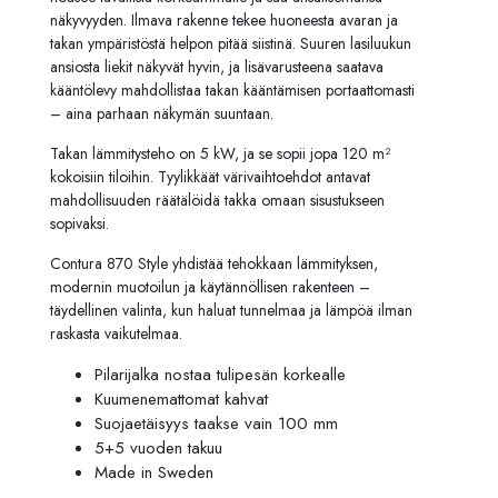
näkyvyyden. Ilmava rakenne tekee huoneesta avaran ja
takan ympäristöstä helpon pitää siistinä. Suuren lasiluukun
ansiosta liekit näkyvät hyvin, ja lisävarusteena saatava
kääntölevy mahdollistaa takan kääntämisen portaattomasti
– aina parhaan näkymän suuntaan.
Takan lämmitysteho on 5 kW, ja se sopii jopa 120 m²
kokoisiin tiloihin. Tyylikkäät värivaihtoehdot antavat
mahdollisuuden räätälöidä takka omaan sisustukseen
sopivaksi.
Contura 870 Style yhdistää tehokkaan lämmityksen,
modernin muotoilun ja käytännöllisen rakenteen –
täydellinen valinta, kun haluat tunnelmaa ja lämpöä ilman
raskasta vaikutelmaa.
Pilarijalka nostaa tulipesän korkealle
Kuumenemattomat kahvat
Suojaetäisyys taakse vain 100 mm
5+5 vuoden takuu
Made in Sweden