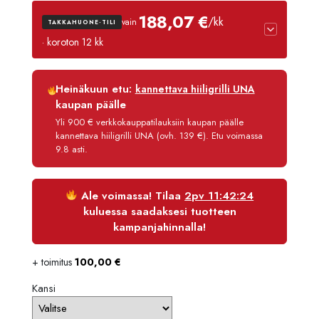
2210,
188,07 €
/kk
vain
TAKKAHUONE-TILI
-
· koroton 12 kk
2380,
Luottoaika
12 kk
Heinäkuun etu:
kannettava hiiligrilli UNA
Korko
0 %
kaupan päälle
Käsittelymaksu
3,90 €/kk
Yli 900 € verkkokauppatilauksiin kaupan päälle
kannettava hiiligrilli UNA (ovh. 139 €). Etu voimassa
Maksettava yhteensä
2 256,80 €
9.8 asti.
Ale voimassa! Tilaa
2pv 11:42:24
kuluessa saadaksesi tuotteen
kampanjahinnalla!
+ toimitus
100,00
€
Kansi