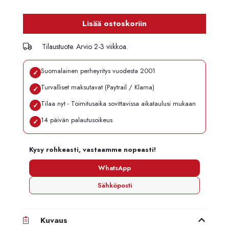
Lisää ostoskoriin
Tilaustuote. Arvio 2-3 viikkoa.
Suomalainen perheyritys vuodesta 2001
✓
Turvalliset maksutavat (Paytrail / Klarna)
✓
Tilaa nyt - Toimitusaika sovittavissa aikataulusi mukaan
✓
14 päivän palautusoikeus
✓
Kysy rohkeasti, vastaamme nopeasti!
WhatsApp
Sähköposti
Kuvaus