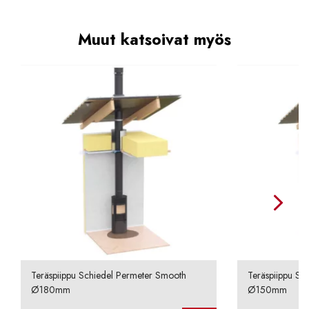
Muut katsoivat myös
Teräspiippu Schiedel Permeter Smooth
Teräspiippu Sc
Ø180mm
Ø150mm