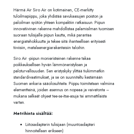
Härmä Air Siro Air on kotimainen, CE-merkitty
tuloilmapiippu, joka yhdistää savukaasujen poiston ja
paloilman syötön yhteen kompaktiin ratkaisuun. Piipun
innovatiivinen rakenne mahdollistaa palamisilman tuomisen
suoraan tulisijalle piipun kautta, mikä parantaa
energiatehokkuutta ja tekee siitä ihanteellisen erityisesti
tiiviisiin, matalaenergiarakenteisiin taloihin.
Siro Air -piipun monieristeinen rakenne takaa
poikkeuksellisen hyvän lämmöneristyksen ja
paloturvallisuuden. Sen eristyskyky ylittää tiukimmatkin
standardivaatimukset, ja se on suunniteltu kestämään
Suomen ankaria sääolosuhteita. Piippu toimitetaan valmiina
elementteinä, joiden asennus on nopeaa ja vaivatonta –
mukana selkeät ohjeet tee-se-itse-asuja tai ammattilaista
varten.
Metrihinta sisältää:
Liitosadapterin tulisijaan (muuntoadapteri
hinnoitellaan erikseen)