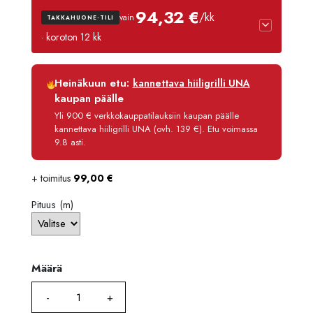
1085,
94,32 €
/kk
vain
TAKKAHUONE-TILI
-
· koroton 12 kk
2545,
Luottoaika
12 kk
Heinäkuun etu:
kannettava hiiligrilli UNA
Korko
0 %
kaupan päälle
Käsittelymaksu
3,90 €/kk
Yli 900 € verkkokauppatilauksiin kaupan päälle
kannettava hiiligrilli UNA (ovh. 139 €). Etu voimassa
Maksettava yhteensä
1 131,80 €
9.8 asti.
+ toimitus
99,00
€
Pituus (m)
Määrä
Määrä