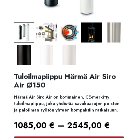
Tuloilmapiippu Härmä Air Siro
Air Ø150
Härmä Air Siro Air on kotimainen, CE-merkitty
tuloilmapiippu, joka yhdistää savukaasujen poiston
ja paloilman syötön yhteen kompaktiin ratkaisuun.
Hintal
–
1085,00
€
2545,00
€