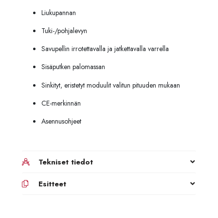
Liukupannan
Tuki-/pohjalevyn
Savupellin irrotettavalla ja jatkettavalla varrella
Sisäputken palomassan
Sinkityt, eristetyt moduulit valitun pituuden mukaan
CE-merkinnän
Asennusohjeet
Tekniset tiedot
Esitteet