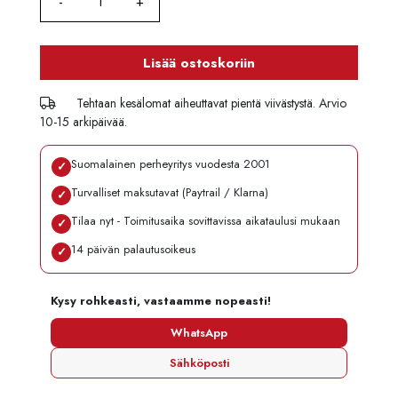
Lisää ostoskoriin
Tehtaan kesälomat aiheuttavat pientä viivästystä. Arvio
10-15 arkipäivää.
Suomalainen perheyritys vuodesta 2001
✓
Turvalliset maksutavat (Paytrail / Klarna)
✓
Tilaa nyt - Toimitusaika sovittavissa aikataulusi mukaan
✓
14 päivän palautusoikeus
✓
Kysy rohkeasti, vastaamme nopeasti!
WhatsApp
Sähköposti