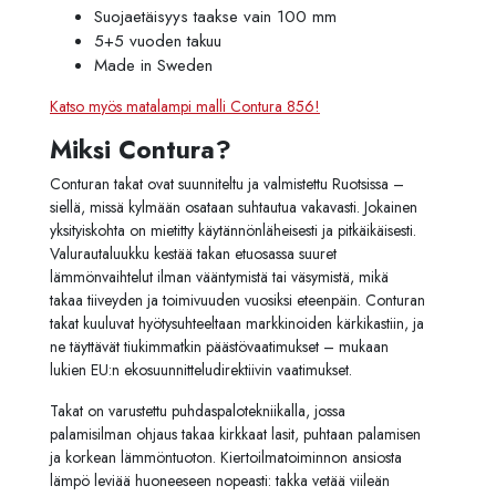
Suojaetäisyys taakse vain 100 mm
5+5 vuoden takuu
Made in Sweden
Katso myös matalampi malli Contura 856!
Miksi Contura?
Conturan takat ovat suunniteltu ja valmistettu Ruotsissa –
siellä, missä kylmään osataan suhtautua vakavasti. Jokainen
yksityiskohta on mietitty käytännönläheisesti ja pitkäikäisesti.
Valurautaluukku kestää takan etuosassa suuret
lämmönvaihtelut ilman vääntymistä tai väsymistä, mikä
takaa tiiveyden ja toimivuuden vuosiksi eteenpäin. Conturan
takat kuuluvat hyötysuhteeltaan markkinoiden kärkikastiin, ja
ne täyttävät tiukimmatkin päästövaatimukset – mukaan
lukien EU:n ekosuunnitteludirektiivin vaatimukset.
Takat on varustettu puhdaspalotekniikalla, jossa
palamisilman ohjaus takaa kirkkaat lasit, puhtaan palamisen
ja korkean lämmöntuoton. Kiertoilmatoiminnon ansiosta
lämpö leviää huoneeseen nopeasti: takka vetää viileän