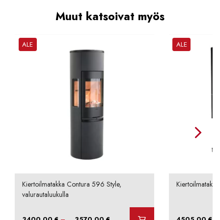
Muut katsoivat myös
ALE
ALE
Kiertoilmatakka Contura 596 Style,
Kiertoilmatakka
valurautaluukulla
Hintaluokka:
–
–
3400,00
€
3570,00
€
4505,00
€