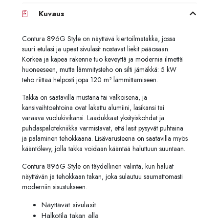
Kuvaus
Contura 896G Style on näyttävä kiertoilmatakka, jossa
suuri etulasi ja upeat sivulasit nostavat liekit pääosaan.
Korkea ja kapea rakenne tuo keveyttä ja modernia ilmettä
huoneeseen, mutta lämmitysteho on silti jämäkkä: 5 kW
teho riittää helposti jopa 120 m² lämmittämiseen.
Takka on saatavilla mustana tai valkoisena, ja
kansivaihtoehtoina ovat lakattu alumiini, lasikansi tai
varaava vuolukivikansi. Laadukkaat yksityiskohdat ja
puhdaspalotekniikka varmistavat, että lasit pysyvät puhtaina
ja palaminen tehokkaana. Lisävarusteena on saatavilla myös
kääntölevy, jolla takka voidaan kääntää haluttuun suuntaan.
Contura 896G Style on täydellinen valinta, kun haluat
näyttävän ja tehokkaan takan, joka sulautuu saumattomasti
moderniin sisustukseen.
Näyttävät sivulasit
Halkotila takan alla