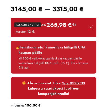
Hintal
–
3145,00
€
3315,00
€
3145,
265,98 €
/kk
vain
TAKKAHUONE-TILI
-
· koroton 12 kk
3315,
Luottoaika
12 kk
Heinäkuun etu:
kannettava hiiligrilli UNA
Korko
0 %
kaupan päälle
Käsittelymaksu
3,90 €/kk
Yli 900 € verkkokauppatilauksiin kaupan päälle
kannettava hiiligrilli UNA (ovh. 139 €). Etu voimassa
Maksettava yhteensä
3 191,80 €
9.8 asti.
Ale voimassa! Tilaa
2pv 03:07:33
kuluessa saadaksesi tuotteen
kampanjahinnalla!
+ toimitus
100,00
€