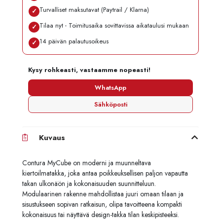
Turvalliset maksutavat (Paytrail / Klarna)
✓
Tilaa nyt - Toimitusaika sovittavissa aikataulusi mukaan
✓
14 päivän palautusoikeus
✓
Kysy rohkeasti, vastaamme nopeasti!
WhatsApp
Sähköposti
Kuvaus
Contura MyCube on moderni ja muunneltava
kiertoilmatakka, joka antaa poikkeuksellisen paljon vapautta
takan ulkonäön ja kokonaisuuden suunnitteluun.
Modulaarinen rakenne mahdollistaa juuri omaan tilaan ja
sisustukseen sopivan ratkaisun, olipa tavoitteena kompakti
kokonaisuus tai näyttävä design-takka tilan keskipisteeksi.