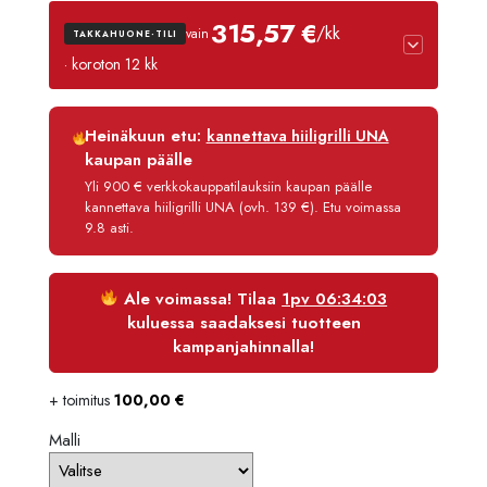
3740,
315,57 €
/kk
vain
TAKKAHUONE-TILI
-
· koroton 12 kk
3825,
Luottoaika
12 kk
Heinäkuun etu:
kannettava hiiligrilli UNA
Korko
0 %
kaupan päälle
Käsittelymaksu
3,90 €/kk
Yli 900 € verkkokauppatilauksiin kaupan päälle
kannettava hiiligrilli UNA (ovh. 139 €). Etu voimassa
Maksettava yhteensä
3 786,80 €
9.8 asti.
Ale voimassa! Tilaa
1pv 06:34:02
kuluessa saadaksesi tuotteen
kampanjahinnalla!
+ toimitus
100,00
€
Malli