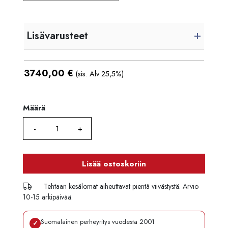
Lisävarusteet
3740,00
€
(sis. Alv 25,5%)
Määrä
Määrä
Lisää ostoskoriin
Tehtaan kesälomat aiheuttavat pientä viivästystä. Arvio
10-15 arkipäivää.
Suomalainen perheyritys vuodesta 2001
✓