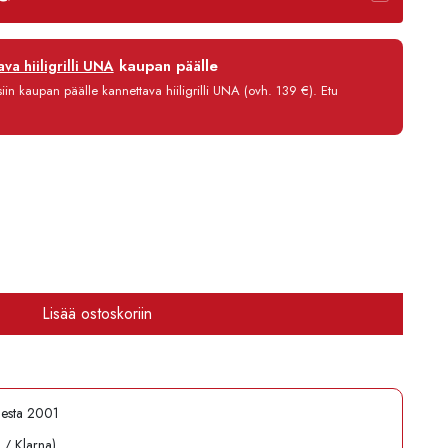
12 kk
kaupan päälle
va hiiligrilli UNA
0 %
in kaupan päälle kannettava hiiligrilli UNA (ovh. 139 €). Etu
3,90 €/kk
111,70 €
Lisää ostoskoriin
desta 2001
l / Klarna)