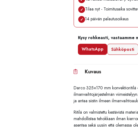
Tilaa nyt - Toimitusaika sovitt
✓
14 päivän palautusoikeus
✓
Kysy rohkeasti, vastaamme 
WhatsApp
Sähköposti
Kuvaus
Darco 325×170 mm konvektioritilä o
ilmanvaihtojärjestelmän viimeistelyyn.
ja antaa siistin ilmeen ilmanvaihtoauk
Ritilä on valmistettu kestävistä materi
mahdollistaa tehokkaan ilman kierro
asentaa sekä uusiin että olemassa olev