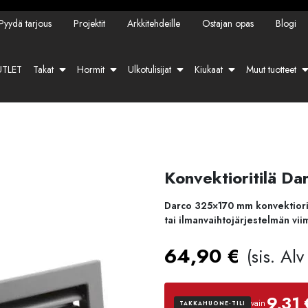
Pyydä tarjous
Projektit
Arkkitehdeille
Ostajan opas
Blogi
TLET
Takat
Hormit
Ulkotulisijat
Kiukaat
Muut tuotteet
Konvektioritilä D
Darco 325×170 mm konvektiorit
tai ilmanvaihtojärjestelmän vii
64,90
€
(sis. Al
9,31 
vain
TAKKAHUONE-TILI