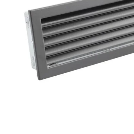
Palvelut
Kampanjat
Yhteystiedot
Pyydä tarjous
Projektit
Arkkitehdeille
Ostajan opas
Blogi
Yrityksemme
FAQ
Tulisija