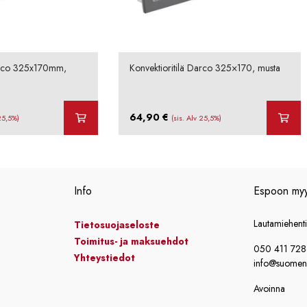
Darco 325x170mm,
Konvektioritilä Darco 325×170, musta
64,90
€
 25,5%)
(sis. Alv 25,5%)
Info
Espoon my
Lautamiehent
Tietosuojaseloste
Toimitus- ja maksuehdot
050 411 72
Yhteystiedot
info@suomensi
Avoinna