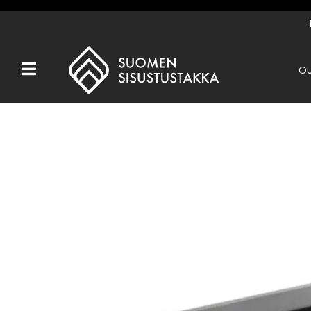
OU
Kaikki tuotteet
Tuotemerkit
OUTLET
Takat
Hormit
Ulkotulisijat
Kiukaat
Muut tuotteet