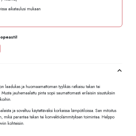
avissa aikataulusi mukaan
nopeasti!
n laadukas ja huomaamattoman tyylikäs ratkaisu takan tai
 Musta jauhemaalattu pinta sopii saumattomasti erilaisiin sisustuksiin
koihin.
aaleista ja soveltuu käytettäväksi korkeissa lämpötiloissa. Sen mitoitus
n, mikä parantaa takan tai konvektiolämmityksen toimintaa. Helppo
iin kohteisiin.