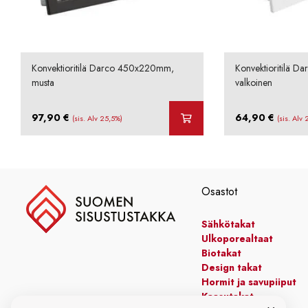
Konvektioritilä Darco 450x220mm,
Konvektioritilä 
musta
valkoinen
97,90
€
64,90
€
(sis. Alv 25,5%)
(sis. Alv
Osastot
Sähkötakat
Ulkoporealtaat
Biotakat
Design takat
Hormit ja savupiiput
Kaasutakat