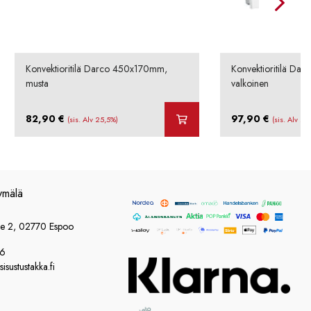
Konvektioritilä Darco 450x170mm,
Konvektioritilä D
musta
valkoinen
82,90
€
97,90
€
(sis. Alv 25,5%)
(sis. Alv 25
ymälä
ie 2, 02770 Espoo
86
sustustakka.fi