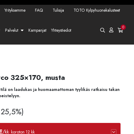
Yrityksemme
FAQ
Tulisija
TOTO Kylpyhuonekalusteet
0
Palvelut
Kampanjat
Yhteystiedot
arco 325×170, musta
ilä on laadukas ja huomaamattoman tyylikäs ratkaisu takan
meistelyyn.
v 25,5%)
€
/kk
· koroton 12 kk