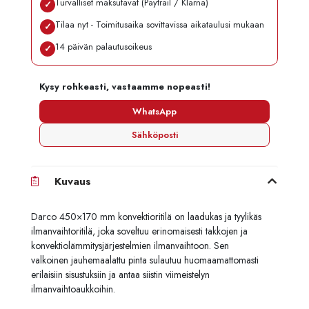
Turvalliset maksutavat (Paytrail / Klarna)
✓
Tilaa nyt - Toimitusaika sovittavissa aikataulusi mukaan
✓
14 päivän palautusoikeus
✓
Kysy rohkeasti, vastaamme nopeasti!
WhatsApp
Sähköposti
Kuvaus
Darco 450×170 mm konvektioritilä on laadukas ja tyylikäs
ilmanvaihtoritilä, joka soveltuu erinomaisesti takkojen ja
konvektiolämmitysjärjestelmien ilmanvaihtoon. Sen
valkoinen jauhemaalattu pinta sulautuu huomaamattomasti
erilaisiin sisustuksiin ja antaa siistin viimeistelyn
ilmanvaihtoaukkoihin.