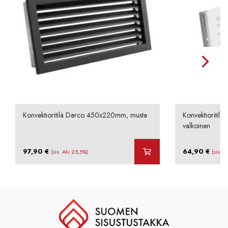
Konvektioritilä Darco 450x220mm, musta
Konvektioritil
valkoinen
97,90
€
64,90
€
(sis. Alv 25,5%)
(sis. A