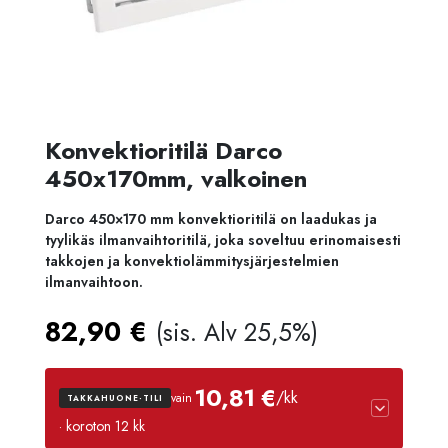
Konvektioritilä Darco
450x170mm, valkoinen
Darco 450×170 mm konvektioritilä on laadukas ja
tyylikäs ilmanvaihtoritilä, joka soveltuu erinomaisesti
takkojen ja konvektiolämmitysjärjestelmien
ilmanvaihtoon.
82,90
€
(sis. Alv 25,5%)
10,81 €
/kk
vain
TAKKAHUONE-TILI
· koroton 12 kk