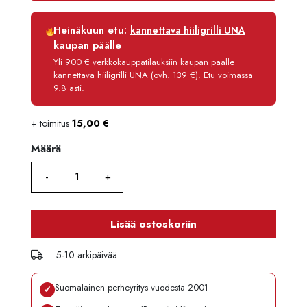
Luottoaika
12 kk
Heinäkuun etu:
kannettava hiiligrilli UNA
Korko
0 %
kaupan päälle
Käsittelymaksu
3,90 €/kk
Yli 900 € verkkokauppatilauksiin kaupan päälle
kannettava hiiligrilli UNA (ovh. 139 €). Etu voimassa
Maksettava yhteensä
129,70 €
9.8 asti.
+ toimitus
15,00
€
Määrä
Määrä
Lisää ostoskoriin
5-10 arkipäivää
Suomalainen perheyritys vuodesta 2001
✓