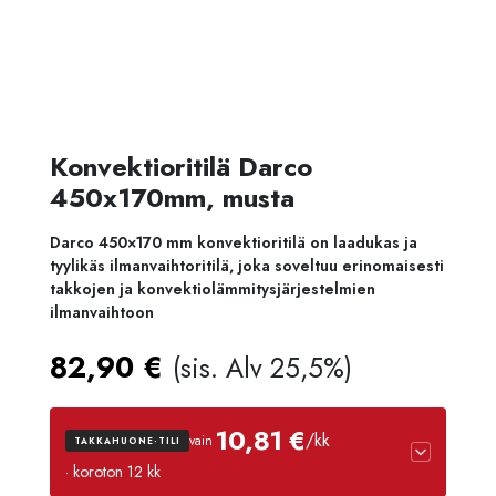
Konvektioritilä Darco
450x170mm, musta
Darco 450×170 mm konvektioritilä on laadukas ja
tyylikäs ilmanvaihtoritilä, joka soveltuu erinomaisesti
takkojen ja konvektiolämmitysjärjestelmien
ilmanvaihtoon
82,90
€
(sis. Alv 25,5%)
10,81 €
/kk
vain
TAKKAHUONE-TILI
· koroton 12 kk