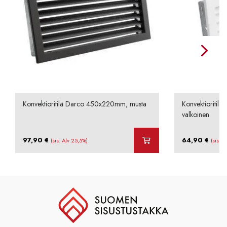
Konvektioritilä Darco 450x220mm, musta
Konvektioritil
valkoinen
97,90
€
64,90
€
(sis. Alv 25,5%)
(sis. A