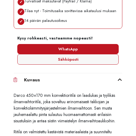
Turvalliset maksutavat (Paytrail / Klarna)
✓
Tilaa nyt - Toimitusaika sovittavissa aikataulusi mukaan
✓
14 päivän palautusoikeus
✓
Kysy rohkeasti, vastaamme nopeasti!
WhatsApp
Sähköposti
Kuvaus
Darco 450×170 mm konvektioritilä on laadukas ja tyylikäs
ilmanvaihtoritilä, joka soveltuu erinomaisesti takkojen ja
konvektiolämmitysjärjestelmien ilmanvaihtoon. Sen musta
jauhemaalattu pinta sulautuu huomaamattomasti erilaisiin
sisustuksiin ja antaa siistin viimeistelyn ilmanvaihtoaukkoihin.
Ritilä on valmistettu kestävistä materiaaleista ja suunniteltu