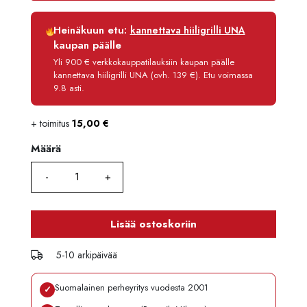
Luottoaika
12 kk
Heinäkuun etu:
kannettava hiiligrilli UNA
Korko
0 %
kaupan päälle
Käsittelymaksu
3,90 €/kk
Yli 900 € verkkokauppatilauksiin kaupan päälle
kannettava hiiligrilli UNA (ovh. 139 €). Etu voimassa
Maksettava yhteensä
129,70 €
9.8 asti.
+ toimitus
15,00
€
Määrä
Määrä
Lisää ostoskoriin
5-10 arkipäivää
Suomalainen perheyritys vuodesta 2001
✓