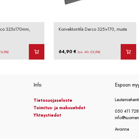
Darco 325x170mm,
Konvektioritilä Darco 325×170, musta
64,90
€
 25,5%)
(sis. Alv 25,5%)
Info
Espoon my
Lautamiehent
Tietosuojaseloste
Toimitus- ja maksuehdot
050 411 72
Yhteystiedot
info@suomensi
Avoinna