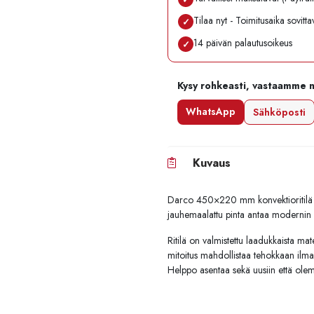
Tilaa nyt - Toimitusaika sovitt
✓
14 päivän palautusoikeus
✓
Kysy rohkeasti, vastaamme 
WhatsApp
Sähköposti
Kuvaus
Darco 450×220 mm konvektioritilä on 
jauhemaalattu pinta antaa modernin ilm
Ritilä on valmistettu laadukkaista mat
mitoitus mahdollistaa tehokkaan ilma
Helppo asentaa sekä uusiin että olema