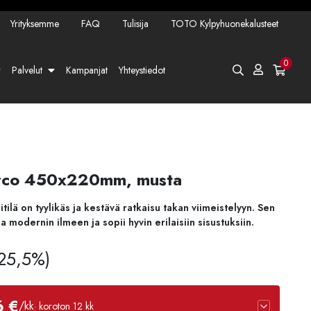
Yrityksemme
FAQ
Tulisija
TOTO Kylpyhuonekalusteet
0
Palvelut
Kampanjat
Yhteystiedot
Darco 450x220mm, musta
lä on tyylikäs ja kestävä ratkaisu takan viimeistelyyn. Sen
 modernin ilmeen ja sopii hyvin erilaisiin sisustuksiin.
 25,5%)
6 €
/kk
· koroton 12 kk