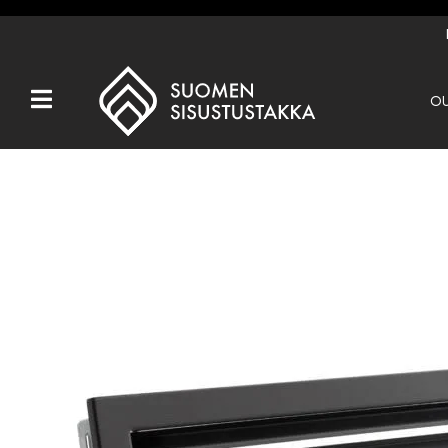
OU
Kaikki tuotteet
Tuotemerkit
OUTLET
Takat
Hormit
Ulkotulisijat
Kiukaat
Muut tuotteet