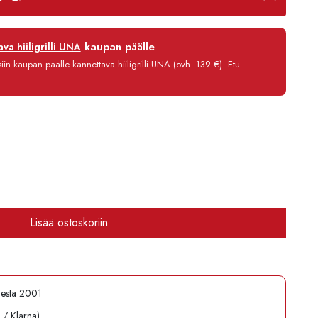
12 kk
kaupan päälle
va hiiligrilli UNA
0 %
in kaupan päälle kannettava hiiligrilli UNA (ovh. 139 €). Etu
3,90 €/kk
144,70 €
Lisää ostoskoriin
desta 2001
l / Klarna)