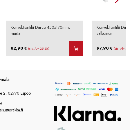
Konvektioritilä Darco 450x170mm,
Konvektioritilä D
musta
valkoinen
82,90
€
97,90
€
(sis. Alv 25,5%)
(sis. Alv 25
ymälä
ie 2, 02770 Espoo
86
sustustakka.fi