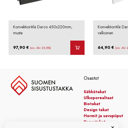
Konvektioritilä Darco 450x220mm,
Konvektioritilä 
musta
valkoinen
97,90
€
64,90
€
(sis. Alv 25,5%)
(sis. Alv
Osastot
Sähkötakat
Ulkoporealtaat
Biotakat
Design takat
Hormit ja savupiiput
Kaasutakat
×
Kiertoilmatakat