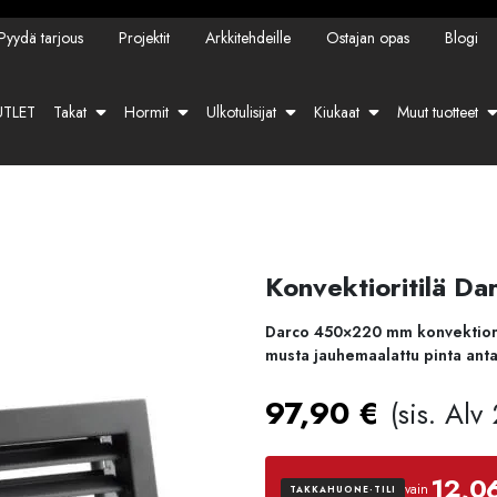
Pyydä tarjous
Projektit
Arkkitehdeille
Ostajan opas
Blogi
TLET
Takat
Hormit
Ulkotulisijat
Kiukaat
Muut tuotteet
Konvektioritilä 
Darco 450×220 mm konvektioriti
musta jauhemaalattu pinta antaa
97,90
€
(sis. Alv
12,0
vain
TAKKAHUONE-TILI