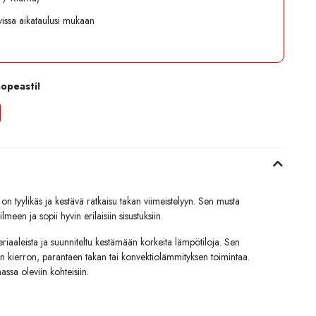
avissa aikataulusi mukaan
nopeasti!
tyylikäs ja kestävä ratkaisu takan viimeistelyyn. Sen musta
een ja sopii hyvin erilaisiin sisustuksiin.
eriaaleista ja suunniteltu kestämään korkeita lämpötiloja. Sen
n kierron, parantaen takan tai konvektiolämmityksen toimintaa.
ssa oleviin kohteisiin.