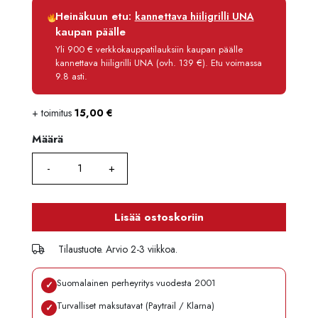
Luottoaika
12 kk
Heinäkuun etu:
kannettava hiiligrilli UNA
Korko
0 %
kaupan päälle
Käsittelymaksu
3,90 €/kk
Yli 900 € verkkokauppatilauksiin kaupan päälle
kannettava hiiligrilli UNA (ovh. 139 €). Etu voimassa
Maksettava yhteensä
154,70 €
9.8 asti.
+ toimitus
15,00
€
Määrä
Määrä
Lisää ostoskoriin
Tilaustuote. Arvio 2-3 viikkoa.
Suomalainen perheyritys vuodesta 2001
✓
Turvalliset maksutavat (Paytrail / Klarna)
✓