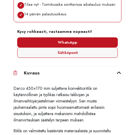
Tilaa nyt - Toimitusaika sovittavissa aikataulusi mukaan
✓
14 päivän palautusoikeus
✓
Kysy rohkeasti, vastaamme nopeasti!
WhatsApp
Sähköposti
Kuvaus
Darco 450×170 mm suljettava konvektioritilä on
käytännöllinen ja tyylikäs ratkaisu takkojen ja
ilmanvaihtojärjestelmien viimeistelyyn. Sen musta
jauhemaalattu pinta sopii huomaamattomasti erilaisiin
sisustuksiin, ja suljettava mekanismi mahdollistaa
ilmanvirtauksen säätelyn tarpeen mukaan.
Ritilä on valmistettu kestävistä materiaaleista ja suunniteltu