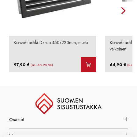
Konvektioritilä Darco 450x220mm, musta
Konvektioritil
valkoinen
97,90
€
64,90
€
(sis. Alv 25,5%)
(sis. A
Osastot
Info