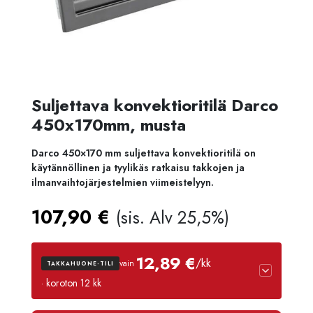
Suljettava konvektioritilä Darco
450x170mm, musta
Darco 450×170 mm suljettava konvektioritilä on
käytännöllinen ja tyylikäs ratkaisu takkojen ja
ilmanvaihtojärjestelmien viimeistelyyn.
107,90
€
(sis. Alv 25,5%)
12,89 €
/kk
vain
TAKKAHUONE-TILI
· koroton 12 kk