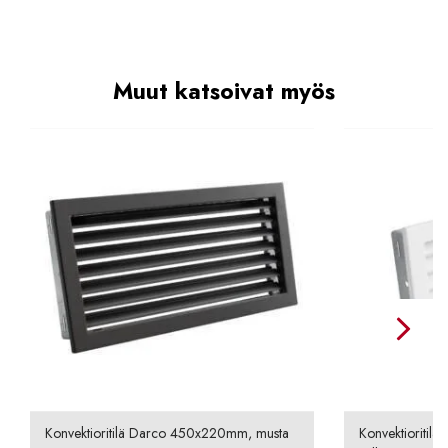
Muut katsoivat myös
Konvektioritilä Darco 450x220mm, musta
Konvektioritil