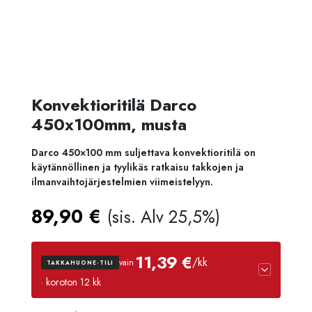
Konvektioritilä Darco
450x100mm, musta
Darco 450×100 mm suljettava konvektioritilä on
käytännöllinen ja tyylikäs ratkaisu takkojen ja
ilmanvaihtojärjestelmien viimeistelyyn.
89,90
€
(sis. Alv 25,5%)
11,39 €
/kk
vain
TAKKAHUONE-TILI
· koroton 12 kk