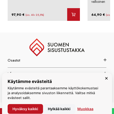
valkoinen
97,90
€
64,90
€
(sis. Alv 25,5%)
(sis. A
Osastot
Info
×
Käytämme evästeitä
Espoon myymälä
Käytämme evästeitä parantaaksemme käyttökokemustasi
ja analysoidaksemme sivuston liikennettä. Valitse mitkä
evästeet sallit.
Hyväksy kaikki
Hylkää kaikki
Muokkaa
© Suomen Sisustustakka 2026