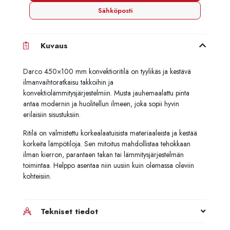
Sähköposti
Kuvaus
Darco 450×100 mm konvektioritilä on tyylikäs ja kestävä
ilmanvaihtoratkaisu takkoihin ja
konvektiolämmitysjärjestelmiin. Musta jauhemaalattu pinta
antaa modernin ja huolitellun ilmeen, joka sopii hyvin
erilaisiin sisustuksiin.
Ritilä on valmistettu korkealaatuisista materiaaleista ja kestää
korkeita lämpötiloja. Sen mitoitus mahdollistaa tehokkaan
ilman kierron, parantaen takan tai lämmitysjärjestelmän
toimintaa. Helppo asentaa niin uusiin kuin olemassa oleviin
kohteisiin.
Tekniset tiedot