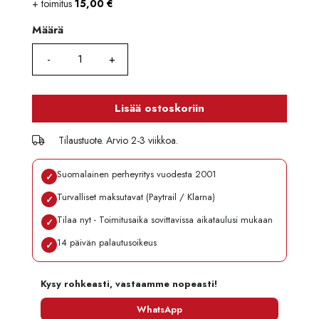
+ toimitus
15,00
€
Luottoaika
12 kk
Korko
0 %
Määrä
Määrä
Käsittelymaksu
3,90 €/kk
Maksettava yhteensä
136,70 €
Lisää ostoskoriin
Tilaustuote. Arvio 2-3 viikkoa.
Suomalainen perheyritys vuodesta 2001
✓
Turvalliset maksutavat (Paytrail / Klarna)
✓
Tilaa nyt - Toimitusaika sovittavissa aikataulusi mukaan
✓
14 päivän palautusoikeus
✓
Kysy rohkeasti, vastaamme nopeasti!
WhatsApp