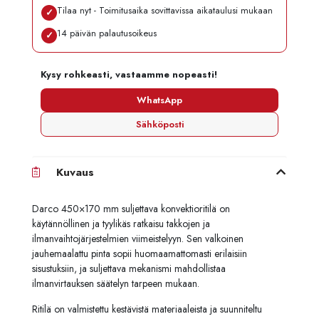
Tilaa nyt - Toimitusaika sovittavissa aikataulusi mukaan
✓
14 päivän palautusoikeus
✓
Kysy rohkeasti, vastaamme nopeasti!
WhatsApp
Sähköposti
Kuvaus
Darco 450×170 mm suljettava konvektioritilä on
käytännöllinen ja tyylikäs ratkaisu takkojen ja
ilmanvaihtojärjestelmien viimeistelyyn. Sen valkoinen
jauhemaalattu pinta sopii huomaamattomasti erilaisiin
sisustuksiin, ja suljettava mekanismi mahdollistaa
ilmanvirtauksen säätelyn tarpeen mukaan.
Ritilä on valmistettu kestävistä materiaaleista ja suunniteltu