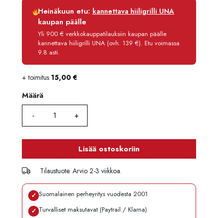
Luottoaika
12 kk
Heinäkuun etu:
kannettava hiiligrilli UNA
Korko
0 %
kaupan päälle
Käsittelymaksu
3,90 €/kk
Yli 900 € verkkokauppatilauksiin kaupan päälle
kannettava hiiligrilli UNA (ovh. 139 €). Etu voimassa
Maksettava yhteensä
154,70 €
9.8 asti.
+ toimitus
15,00
€
Määrä
Määrä
Lisää ostoskoriin
Tilaustuote. Arvio 2-3 viikkoa.
Suomalainen perheyritys vuodesta 2001
✓
Turvalliset maksutavat (Paytrail / Klarna)
✓