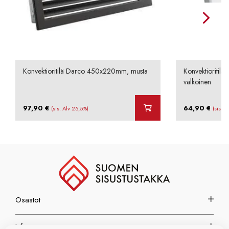
Konvektioritilä Darco 450x220mm, musta
Konvektioritil
valkoinen
97,90
€
64,90
€
(sis. Alv 25,5%)
(sis. A
Osastot
Info