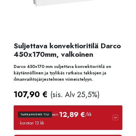
Suljettava konvektioritilä Darco
450x170mm, valkoinen
Darco 450×170 mm suljettava konvektioritilä on
käytännöllinen ja tyylikäs ratkaisu takkojen ja
ilmanvaihtojärjestelmien viimeistelyyn.
107,90
€
(sis. Alv 25,5%)
12,89 €
/kk
vain
TAKKAHUONE-TILI
· koroton 12 kk