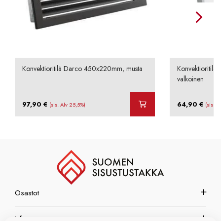
Konvektioritilä Darco 450x220mm, musta
Konvektioritil
valkoinen
97,90
€
64,90
€
(sis. Alv 25,5%)
(sis. A
Osastot
Info