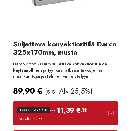
Suljettava konvektioritilä Darco
325x170mm, musta
Darco 325×170 mm suljettava konvektioritilä on
käytännöllinen ja tyylikäs ratkaisu takkojen ja
ilmanvaihtojärjestelmien viimeistelyyn.
89,90
€
(sis. Alv 25,5%)
11,39 €
/kk
vain
TAKKAHUONE-TILI
· koroton 12 kk