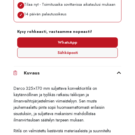
Tilaa nyt - Toimitusaika sovittavissa aikataulusi mukaan
✓
14 päivän palautusoikeus
✓
Kysy rohkeasti, vastaamme nopeasti!
WhatsApp
Sähköposti
Kuvaus
Darco 325×170 mm suljettava konvektioritilä on
käytännöllinen ja tyylikäs ratkaisu takkojen ja
ilmanvaihtojärjestelmien viimeistelyyn. Sen musta
jauhemaalattu pinta sopii huomaamattomasti erilaisiin
sisustuksiin, ja suljettava mekanismi mahdollistaa
ilmanvirtauksen säätelyn tarpeen mukaan.
Ritilä on valmistettu kestävistä materiaaleista ja suunniteltu