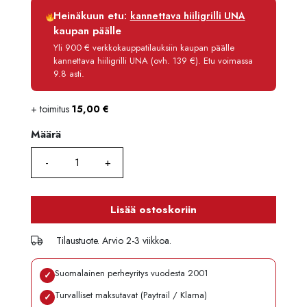
Luottoaika
12 kk
Heinäkuun etu:
kannettava hiiligrilli UNA
Korko
0 %
kaupan päälle
Käsittelymaksu
3,90 €/kk
Yli 900 € verkkokauppatilauksiin kaupan päälle
kannettava hiiligrilli UNA (ovh. 139 €). Etu voimassa
Maksettava yhteensä
136,70 €
9.8 asti.
+ toimitus
15,00
€
Määrä
Määrä
Lisää ostoskoriin
Tilaustuote. Arvio 2-3 viikkoa.
Suomalainen perheyritys vuodesta 2001
✓
Turvalliset maksutavat (Paytrail / Klarna)
✓