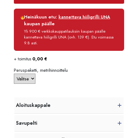
2398,
Luottoaika
12 kk
Heinäkuun etu:
kannettava hiiligrilli UNA
Korko
0 %
kaupan päälle
Käsittelymaksu
3,90 €/kk
Yli 900 € verkkokauppatilauksiin kaupan päälle
kannettava hiiligrilli UNA (ovh. 139 €). Etu voimassa
Maksettava yhteensä
1 221,80 €
9.8 asti.
+ toimitus
0,00
€
Peruspaketti, metrihinnoittelu
Aloituskappale
Savupelti