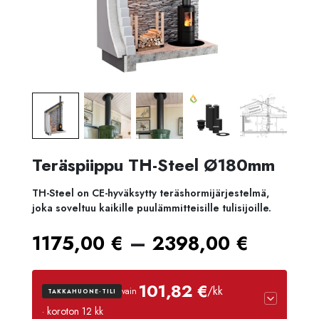
Teräspiippu TH-Steel Ø180mm
TH-Steel on CE-hyväksytty teräshormijärjestelmä,
joka soveltuu kaikille puulämmitteisille tulisijoille.
Hintal
–
1175,00
€
2398,00
€
1175,0
101,82 €
/kk
vain
TAKKAHUONE-TILI
-
· koroton 12 kk