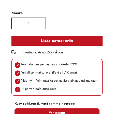
Määrä
Määrä
Lisää ostoskoriin
Tilaustuote. Arvio 2-3 viikkoa.
Suomalainen perheyritys vuodesta 2001
✓
Turvalliset maksutavat (Paytrail / Klarna)
✓
Tilaa nyt - Toimitusaika sovittavissa aikataulusi mukaan
✓
14 päivän palautusoikeus
✓
Kysy rohkeasti, vastaamme nopeasti!
WhatsApp