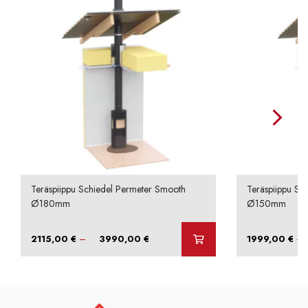
Teräspiippu Schiedel Permeter Smooth
Teräspiippu Sc
Ø180mm
Ø150mm
Hintaluokka:
–
–
2115,00
€
3990,00
€
1999,00
€
2115,00 €
-
3990,00 €