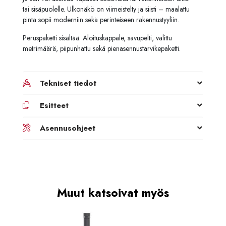
tai sisäpuolelle. Ulkonäkö on viimeistelty ja siisti – maalattu
pinta sopii moderniin sekä perinteiseen rakennustyyliin.
Peruspaketti sisältää: Aloituskappale, savupelti, valittu
metrimäärä, piipunhattu sekä pienasennustarvikepaketti.
Tekniset tiedot
Esitteet
Asennusohjeet
Muut katsoivat myös