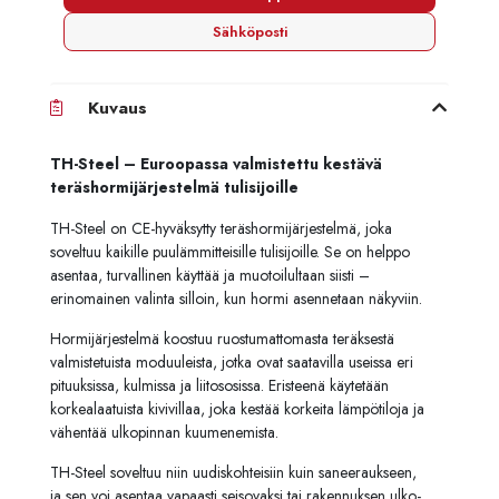
Sähköposti
Kuvaus
TH-Steel – Euroopassa valmistettu kestävä
teräshormijärjestelmä tulisijoille
TH-Steel on CE-hyväksytty teräshormijärjestelmä, joka
soveltuu kaikille puulämmitteisille tulisijoille. Se on helppo
asentaa, turvallinen käyttää ja muotoilultaan siisti –
erinomainen valinta silloin, kun hormi asennetaan näkyviin.
Hormijärjestelmä koostuu ruostumattomasta teräksestä
valmistetuista moduuleista, jotka ovat saatavilla useissa eri
pituuksissa, kulmissa ja liitososissa. Eristeenä käytetään
korkealaatuista kivivillaa, joka kestää korkeita lämpötiloja ja
vähentää ulkopinnan kuumenemista.
TH-Steel soveltuu niin uudiskohteisiin kuin saneeraukseen,
ja sen voi asentaa vapaasti seisovaksi tai rakennuksen ulko-