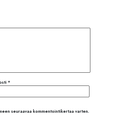
osti
*
aimeen seuraavaa kommentointikertaa varten.