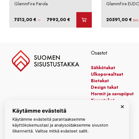
GlammFire Perola
GlammFire EUD
Hintaluokka:
7512,00
€
–
7992,00
€
20591,00
€
(sis
7512,00 €
-
7992,00 €
Osastot
Sähkötakat
Ulkoporealtaat
Biotakat
Design takat
Hormit ja savupiiput
Kaasutakat
×
Kiertoilmatakat
Käytämme evästeitä
Leivinuunit
Manttelitakat
Käytämme evästeitä parantaaksemme
käyttökokemustasi ja analysoidaksemme sivuston
liikennettä. Valitse mitkä evästeet sallit.