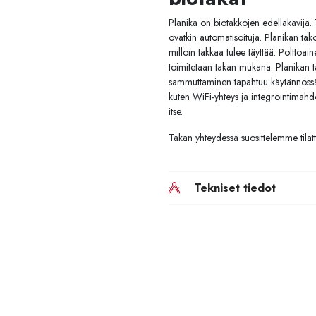
Planika on biotakkojen edelläkävijä. 
ovatkin automatisoituja. Planikan tak
milloin takkaa tulee täyttää. Polttoa
toimitetaan takan mukana. Planikan ta
sammuttaminen tapahtuu käytännössä v
kuten WiFi-yhteys ja integrointimahd
itse.
Takan yhteydessä suosittelemme tilat
Tekniset tiedot