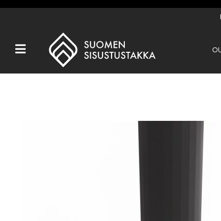
OU
Kaikki tuotteet
Tuotemerkit
OUTLET
Takat
Hormit
Ulkotulisijat
Kiukaat
Muut tuotteet