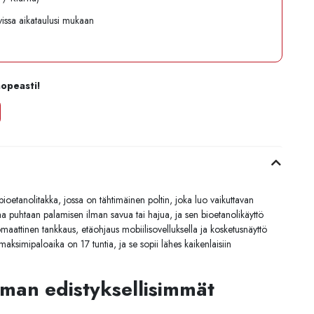
avissa aikataulusi mukaan
nopeasti!
 bioetanolitakka, jossa on tähtimäinen poltin, joka luo vaikuttavan
aa puhtaan palamisen ilman savua tai hajua, ja sen bioetanolikäyttö
tomaattinen tankkaus, etäohjaus mobiilisovelluksella ja kosketusnäyttö
maksimipaloaika on 17 tuntia, ja se sopii lähes kaikenlaisiin
man edistyksellisimmät