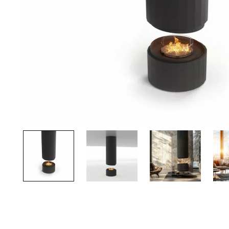
Palvelut
Kampanjat
Yhteystiedot
Pyydä tarjous
Projektit
Arkkitehdeille
Ostajan opas
Blogi
Yrityksemme
FAQ
Tulisija