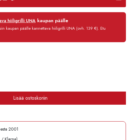
12 kk
kaupan päälle
va hiiligrilli UNA
0 %
in kaupan päälle kannettava hiiligrilli UNA (ovh. 139 €). Etu
3,90 €/kk
10 713,80 €
Lisää ostoskoriin
desta 2001
l / Klarna)