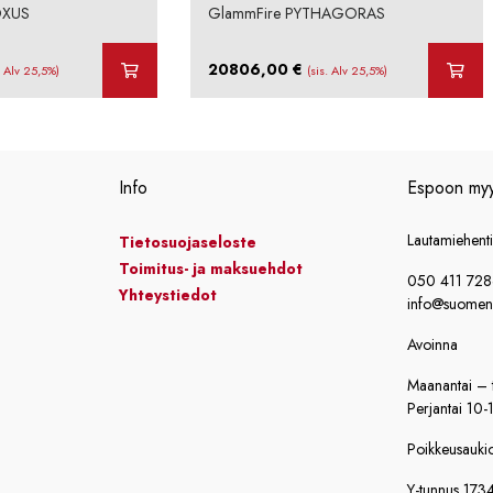
OXUS
GlammFire PYTHAGORAS
20806,00
€
. Alv 25,5%)
(sis. Alv 25,5%)
Info
Espoon my
Lautamiehent
Tietosuojaseloste
Toimitus- ja maksuehdot
050 411 72
Yhteystiedot
info@suomensi
Avoinna
Maanantai – t
Perjantai 10-
Poikkeusaukiol
Y-tunnus 173