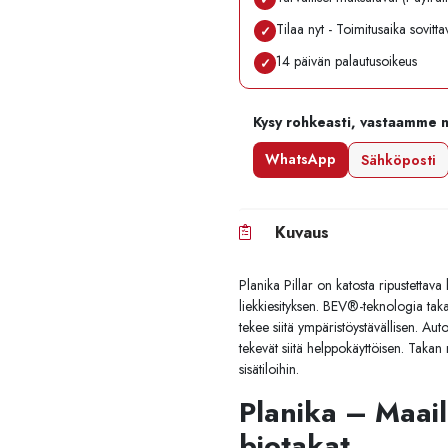
Tilaa nyt - Toimitusaika sovitt
✓
14 päivän palautusoikeus
✓
Kysy rohkeasti, vastaamme 
WhatsApp
Sähköposti
Kuvaus
Planika Pillar on katosta ripustettava
liekkiesityksen. BEV®-teknologia tak
tekee siitä ympäristöystävällisen. Au
tekevät siitä helppokäyttöisen. Takan 
sisätiloihin.
Planika – Maail
biotakat