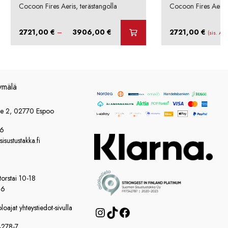
Cocoon Fires Aeris, terästangolla
Cocoon Fires Aeris,
Hintaluokka:
2721,00
€
–
3906,00
€
2721,00
€
(sis. Al
2721,00 €
-
3906,00 €
ymälä
ie 2, 02770 Espoo
86
sustustakka.fi
orstai 10-18
16
oajat yhteystiedot-sivulla
Instagram
TikTok
Facebook
4278-7