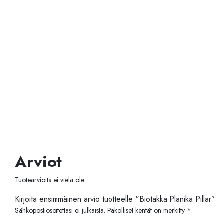
Arviot
Tuotearvioita ei vielä ole.
Kirjoita ensimmäinen arvio tuotteelle “Biotakka Planika Pillar”
Sähköpostiosoitettasi ei julkaista.
Pakolliset kentät on merkitty
*