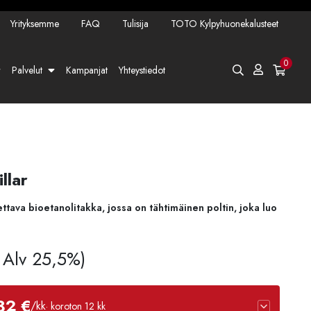
Yrityksemme
FAQ
Tulisija
TOTO Kylpyhuonekalusteet
0
Palvelut
Kampanjat
Yhteystiedot
llar
tettava bioetanolitakka, jossa on tähtimäinen poltin, joka luo
. Alv 25,5%)
82 €
/kk
· koroton 12 kk