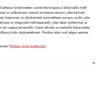
Tuotteissa hyödynnetään uusinta teknologiaa ja lähes kaikki mallit
oissa on polttoaineen määrän tunnistavat sensorit, jotka kertovat
ineen lisääminen on yksinkertaista automattiseen pumpun avulla, joka
koissa on integroidut hallintapaneelit, joten takan sytyttäminen ja
ain nappia painamalla. Osaan takoista on saatavilla lisävarusteita
ollisuus kodin älyjärjestelmään. Planikan takat ovat helppo asentaa
tavaksi
Planikan omaa bioetanolia!