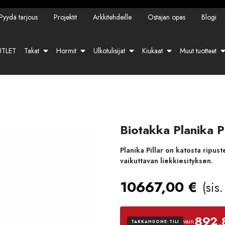
Pyydä tarjous
Projektit
Arkkitehdeille
Ostajan opas
Blogi
TLET
Takat
Hormit
Ulkotulisijat
Kiukaat
Muut tuotteet
Biotakka Planika Pi
Planika Pillar on katosta ripus
vaikuttavan liekkiesityksen.
10667,00
€
(sis
892,
vain
TAKKAHUONE-TILI