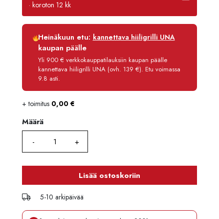
· koroton 12 kk
Luottoaika
12 kk
Heinäkuun etu:
kannettava hiiligrilli UNA
Korko
0 %
kaupan päälle
Käsittelymaksu
3,90 €/kk
Yli 900 € verkkokauppatilauksiin kaupan päälle
kannettava hiiligrilli UNA (ovh. 139 €). Etu voimassa
Maksettava yhteensä
331,80 €
9.8 asti.
+ toimitus
0,00
€
Määrä
Määrä
Lisää ostoskoriin
5-10 arkipäivää