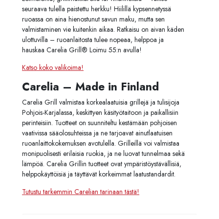
seuraava tulella paistettu herkku! Hiilillä kypsennetyssä
ruoassa on aina hienostunut savun maku, mutta sen
valmistaminen vie kuitenkin aikaa. Ratkaisu on aivan käden
ulottuvilla – ruoanlaitosta tulee nopeaa, helppoa ja
hauskaa Carelia Grill® Loimu 55:n avulla!
Katso koko valikoima!
Carelia – Made in Finland
Carelia Grill valmistaa korkealaatuisia grillejä ja tulisijoja
Pohjois-Karjalassa, keskittyen käsityötaitoon ja paikallisiin
perinteisiin. Tuotteet on suunniteltu kestämään pohjoisen
vaativissa sääolosuhteissa ja ne tarjoavat ainutlaatuisen
ruoanlaittokokemuksen avotulella. Grilleillä voi valmistaa
monipuolisesti erilaisia ruokia, ja ne luovat tunnelmaa sekä
lämpöä. Carelia Grillin tuotteet ovat ympäristöystävällisiä,
helppokäyttöisiä ja täyttävät korkeimmat laatustandardit.
Tutustu tarkemmin Carelian tarinaan tästä!