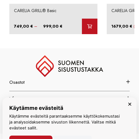
CARELIA GRILL® Basic
CARELIA GRIL
Hintaluokka:
–
749,00
€
999,00
€
1679,00
€
(sis
749,00 €
-
999,00 €
Osastot
Info
×
Käytämme evästeitä
Espoon myymälä
Käytämme evästeitä parantaaksemme käyttökokemustasi
ja analysoidaksemme sivuston liikennettä. Valitse mitkä
evästeet sallit.