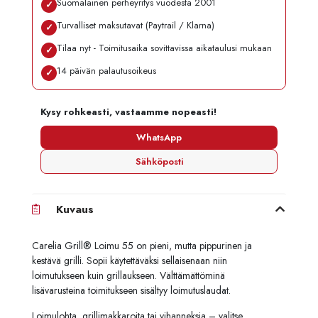
Suomalainen perheyritys vuodesta 2001
✓
Turvalliset maksutavat (Paytrail / Klarna)
✓
Tilaa nyt - Toimitusaika sovittavissa aikataulusi mukaan
✓
14 päivän palautusoikeus
✓
Kysy rohkeasti, vastaamme nopeasti!
WhatsApp
Sähköposti
Kuvaus
Carelia Grill® Loimu 55 on pieni, mutta pippurinen ja
kestävä grilli. Sopii käytettäväksi sellaisenaan niin
loimutukseen kuin grillaukseen. Välttämättöminä
lisävarusteina toimitukseen sisältyy loimutuslaudat.
Loimulohta, grillimakkaroita tai vihanneksia – valitse