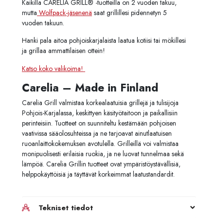
Kaikilla CARELIA GRILL® -tuotteilla on 2 vuoden takuu,
mutta
Wolfpack-jäsenenä
saat grillillesi pidennetyn 5
vuoden takuun.
Hanki pala aitoa pohjoiskarjalaista laatua kotiisi tai mökillesi
ja grillaa ammattilaisen ottein!
Katso koko valikoima!
Carelia – Made in Finland
Carelia Grill valmistaa korkealaatuisia grillejä ja tulisijoja
Pohjois-Karjalassa, keskittyen käsityötaitoon ja paikallisiin
perinteisiin. Tuotteet on suunniteltu kestämään pohjoisen
vaativissa sääolosuhteissa ja ne tarjoavat ainutlaatuisen
ruoanlaittokokemuksen avotulella. Grilleillä voi valmistaa
monipuolisesti erilaisia ruokia, ja ne luovat tunnelmaa sekä
lämpöä. Carelia Grillin tuotteet ovat ympäristöystävällisiä,
helppokäyttöisiä ja täyttävät korkeimmat laatustandardit.
Tekniset tiedot