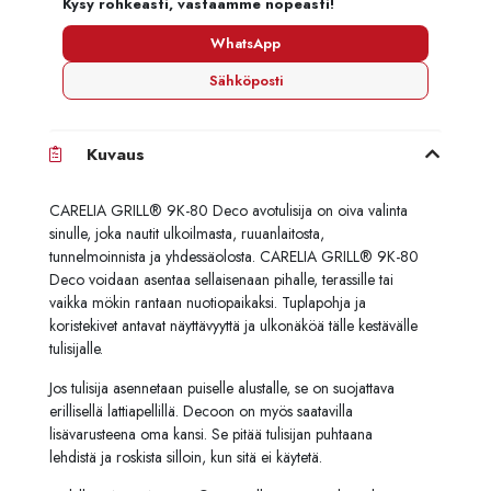
Kysy rohkeasti, vastaamme nopeasti!
WhatsApp
Sähköposti
Kuvaus
CARELIA GRILL® 9K-80 Deco avotulisija on oiva valinta
sinulle, joka nautit ulkoilmasta, ruuanlaitosta,
tunnelmoinnista ja yhdessäolosta. CARELIA GRILL® 9K-80
Deco voidaan asentaa sellaisenaan pihalle, terassille tai
vaikka mökin rantaan nuotiopaikaksi. Tuplapohja ja
koristekivet antavat näyttävyyttä ja ulkonäköä tälle kestävälle
tulisijalle.
Jos tulisija asennetaan puiselle alustalle, se on suojattava
erillisellä
lattiapellillä. Decoon on myös saatavilla
lisävarusteena oma kansi. Se pitää tulisijan puhtaana
lehdistä ja roskista silloin, kun sitä ei käytetä.