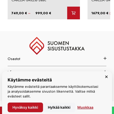
CARELIA GRILL® Basic
CARELIA GRIL
Hintaluokka:
–
749,00
€
999,00
€
1679,00
€
(sis
749,00 €
-
999,00 €
Osastot
Info
×
Käytämme evästeitä
Espoon myymälä
Käytämme evästeitä parantaaksemme käyttökokemustasi
ja analysoidaksemme sivuston liikennettä. Valitse mitkä
evästeet sallit.
Hyväksy kaikki
Hylkää kaikki
Muokkaa
© Suomen Sisustustakka 2026
PYYDÄ TARJOUS
WHATSAPP