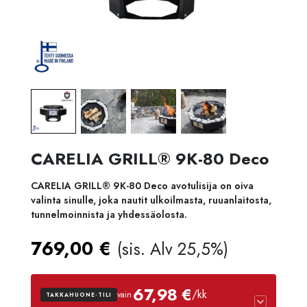
CARELIA GRILL® 9K-80 Deco
CARELIA GRILL® 9K-80 Deco avotulisija on oiva
valinta sinulle, joka nautit ulkoilmasta, ruuanlaitosta,
tunnelmoinnista ja yhdessäolosta.
769,00
€
(sis. Alv 25,5%)
67,98 €
/kk
vain
TAKKAHUONE-TILI