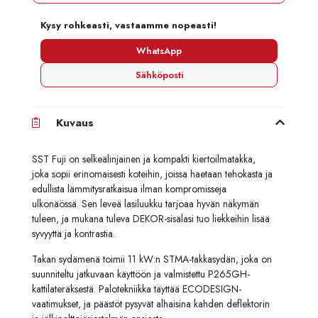
Kysy rohkeasti, vastaamme nopeasti!
WhatsApp
Sähköposti
Kuvaus
SST
Fuji
on
selkeälinjainen
ja
kompakti
kiertoilmatakka,
joka
sopii
erinomaisesti
koteihin,
joissa
haetaan
tehokasta
ja
edullista
lämmitysratkaisua
ilman
kompromisseja
ulkonäössä.
Sen
leveä
lasiluukku
tarjoaa
hyvän
näkymän
tuleen,
ja
mukana
tuleva
DEKOR-
sisälasi
tuo
liekkeihin
lisää
syvyyttä
ja
kontrastia.
Takan
sydämenä
toimii
11
kW
:
n
STMA-takkasydän
,
joka
on
suunniteltu
jatkuvaan
käyttöön
ja
valmistettu
P265GH-
kattilateräksestä.
Palotekniikka
täyttää
ECODESIGN-
vaatimukset,
ja
päästöt
pysyvät
alhaisina
kahden
deflektorin