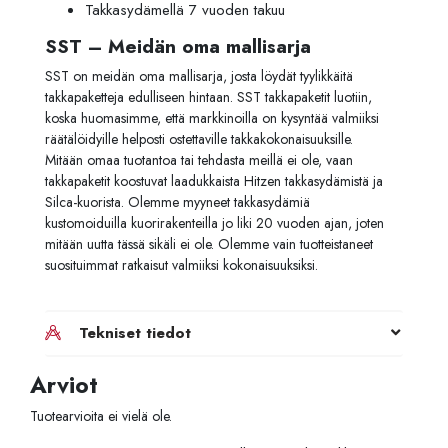
Takkasydämellä 7 vuoden takuu
SST – Meidän oma mallisarja
SST on meidän oma mallisarja, josta löydät tyylikkäitä
takkapaketteja edulliseen hintaan. SST takkapaketit luotiin,
koska huomasimme, että markkinoilla on kysyntää valmiiksi
räätälöidyille helposti ostettaville takkakokonaisuuksille.
Mitään omaa tuotantoa tai tehdasta meillä ei ole, vaan
takkapaketit koostuvat laadukkaista Hitzen takkasydämistä ja
Silca-kuorista. Olemme myyneet takkasydämiä
kustomoiduilla kuorirakenteilla jo liki 20 vuoden ajan, joten
mitään uutta tässä sikäli ei ole. Olemme vain tuotteistaneet
suosituimmat ratkaisut valmiiksi kokonaisuuksiksi.
Tekniset tiedot
Arviot
Tuotearvioita ei vielä ole.