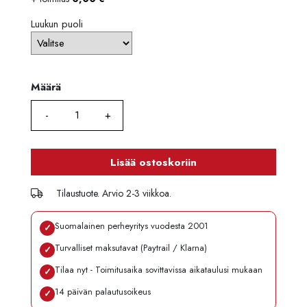
Luottoaika
12 kk
Korko
0 %
Luukun puoli
Käsittelymaksu
3,90 €/kk
Maksettava yhteensä
2 759,80 €
Määrä
Määrä
Lisää ostoskoriin
Tilaustuote. Arvio 2-3 viikkoa.
Suomalainen perheyritys vuodesta 2001
✓
Turvalliset maksutavat (Paytrail / Klarna)
✓
Tilaa nyt - Toimitusaika sovittavissa aikataulusi mukaan
✓
14 päivän palautusoikeus
✓