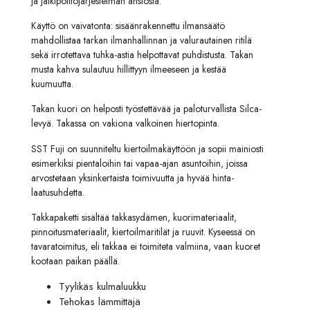
ja
jälkipolttojärjestelmän
ansiosta.
Käyttö
on
vaivatonta:
sisäänrakennettu
ilmansäätö
mahdollistaa
tarkan
ilmanhallinnan
ja
valurautainen
ritilä
sekä
irrotettava
tuhka-
astia
helpottavat
puhdistusta.
Takan
musta
kahva
sulautuu
hillittyyn
ilmeeseen
ja
kestää
kuumuutta.
Takan kuori on helposti työstettävää ja paloturvallista Silca-
levyä. Takassa on vakiona valkoinen hiertopinta.
SST
Fuji
on
suunniteltu
kiertoilmakäyttöön
ja
sopii
mainiosti
esimerkiksi
pientaloihin
tai
vapaa-
ajan
asuntoihin,
joissa
arvostetaan
yksinkertaista
toimivuutta
ja
hyvää
hinta-
laatusuhdetta.
Takkapaketti sisältää takkasydämen, kuorimateriaalit,
pinnoitusmateriaalit, kiertoilmaritilät ja ruuvit. Kyseessä on
tavaratoimitus, eli takkaa ei toimiteta valmiina, vaan kuoret
kootaan paikan päällä.
Tyylikäs kulmaluukku
Tehokas lämmittäjä