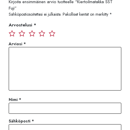
Kirjoita ensimmäinen arvio tuotteelle “Kiertoilmatakka SST
Fuji”
Sähköpostiosoitettasi ei julkaista.
Pakolliset kentät on merkitty
*
Arvostelusi
*
Arviosi
*
Nimi
*
Sähköposti
*