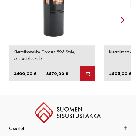
Kiertoilmatakka Contura 596 Style,
Kiertoilmatakka
valurautaluukulla
Hintaluokka:
–
–
3400,00
€
3570,00
€
4505,00
€
3400,00 €
-
3570,00 €
Osastot