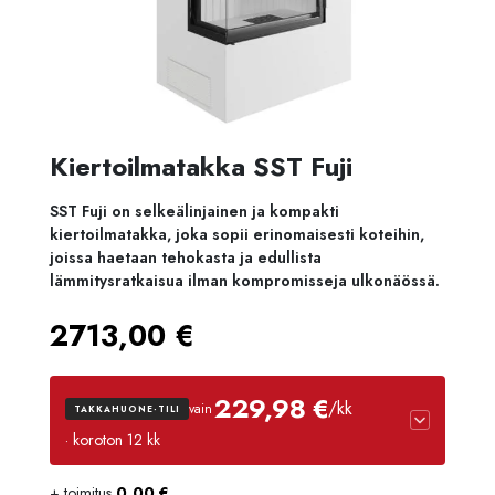
Kiertoilmatakka SST Fuji
SST
Fuji
on
selkeälinjainen
ja
kompakti
kiertoilmatakka,
joka
sopii
erinomaisesti
koteihin,
joissa
haetaan
tehokasta
ja
edullista
lämmitysratkaisua
ilman
kompromisseja
ulkonäössä.
2713,00
€
229,98 €
/kk
vain
TAKKAHUONE-TILI
· koroton 12 kk
+ toimitus
0,00
€