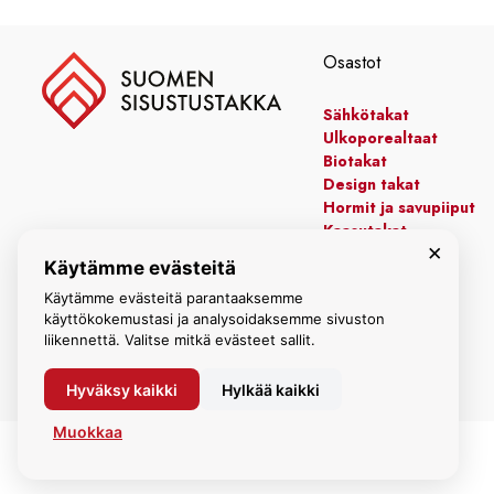
3570,00 €
Osastot
Sähkötakat
Ulkoporealtaat
Biotakat
Design takat
Hormit ja savupiiput
Kaasutakat
×
Kiertoilmatakat
Käytämme evästeitä
Leivinuunit
Manttelitakat
Käytämme evästeitä parantaaksemme
käyttökokemustasi ja analysoidaksemme sivuston
liikennettä. Valitse mitkä evästeet sallit.
Hyväksy kaikki
Hylkää kaikki
Muokkaa