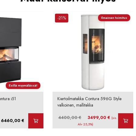
-21%
Ilmainen toimitus
Esillä myymälässä!
ntura i51
Kiertoilmatakka Contura 596G Style
valkoinen, mallitakka
Alkuperäinen
Nykyinen
4400,00
€
3499,00
€
(sis.
Hintaluokka:
6460,00
€
hinta
hinta
Alv 25,5%)
4505,00 €
oli:
on:
-