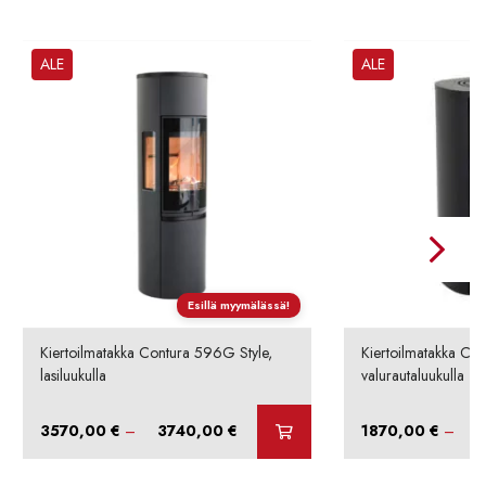
ALE
ALE
Esillä myymälässä!
Kiertoilmatakka Contura 596G Style,
Kiertoilmatakka Con
lasiluukulla
valurautaluukulla
Hintaluokka:
3570,00
€
–
3740,00
€
1870,00
€
–
3570,00 €
-