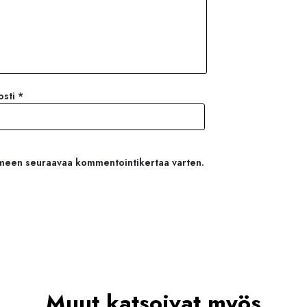
osti
*
aimeen seuraavaa kommentointikertaa varten.
Muut katsoivat myös