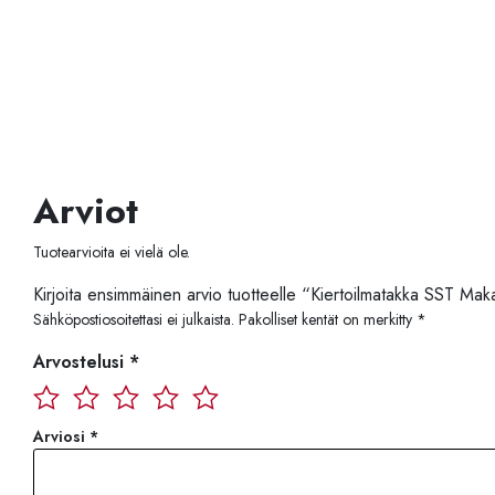
Arviot
Tuotearvioita ei vielä ole.
Kirjoita ensimmäinen arvio tuotteelle “Kiertoilmatakka SST Mak
Sähköpostiosoitettasi ei julkaista.
Pakolliset kentät on merkitty
*
Arvostelusi
*
Arviosi
*