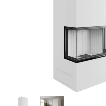
Palvelut
Kampanjat
Yhteystiedot
Pyydä tarjous
Projektit
Arkkitehdeille
Ostajan opas
Blogi
Yrityksemme
FAQ
Tulisija