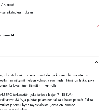
l / Klarna)
avissa aikataulusi mukaan
nopeasti!
ka,
joka
yhdistää
modernin
muotoilun
ja
korkean
lämmitystehon.
teettömän
näkymän
tuleen
kolmesta
suunnasta.
Tämä
on
takka,
joka
ennen
kaikkea
lämmittämään –
kunnolla.
ALBERO-
takkasydän,
joka
tarjoaa
laajan
7–
18
kW
:
n
vaikuttavat
83 %
ja
puhdas
palaminen
takaa
alhaiset
päästöt.
Takka
imukset
ja
toimii
hyvin
myös
taloissa,
joissa
on
lämmön