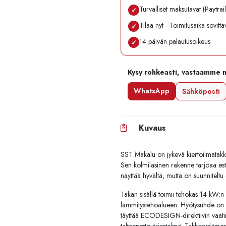
Turvalliset maksutavat (Paytrai
✓
Tilaa nyt - Toimitusaika sovitt
✓
14 päivän palautusoikeus
✓
Kysy rohkeasti, vastaamme 
WhatsApp
Sähköposti
Kuvaus
SST
Makalu
on
jykevä
kiertoilmatak
Sen
kolmilasinen
rakenne
tarjoaa
es
näyttää
hyvältä,
mutta
on
suunniteltu
Takan
sisällä
toimii
tehokas
14
kW
:
n
lämmitystehoalueen.
Hyötysuhde
on
täyttää
ECODESIGN-
direktiivin
vaat