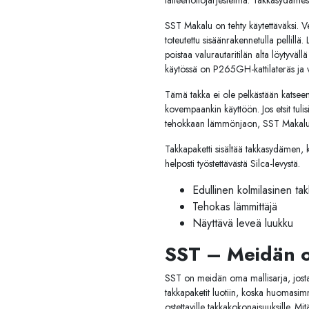
talteenottojärjestelmä. Takkasydäme
SST
Makalu
on
tehty
käytettäväksi.
V
toteutettu
sisäänrakennetulla
pellillä.
poistaa
valurautaritilän
alta
löytyväll
käytössä
on
P265GH-
kattilateräs
ja
Tämä
takka
ei
ole
pelkästään
katseen
kovempaankin
käyttöön.
Jos
etsit
tuli
tehokkaan
lämmönjaon,
SST
Makal
Takkapaketti sisältää takkasydämen, k
helposti työstettävästä Silca-levystä.
Edullinen kolmilasinen ta
Tehokas lämmittäjä
Näyttävä leveä luukku
SST – Meidän o
SST on meidän oma mallisarja, josta 
takkapaketit luotiin, koska huomasimm
ostettaville takkakokonaisuuksille. Mi