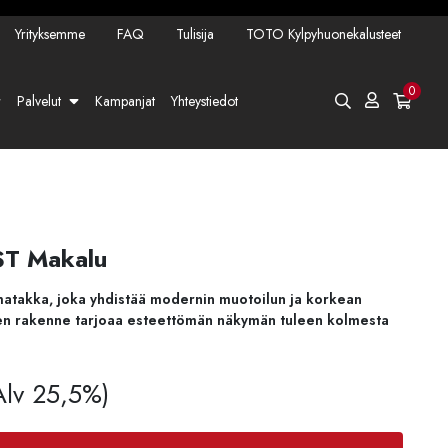
Yrityksemme
FAQ
Tulisija
TOTO Kylpyhuonekalusteet
0
Palvelut
Kampanjat
Yhteystiedot
ST Makalu
matakka,
joka
yhdistää
modernin
muotoilun
ja
korkean
nen
rakenne
tarjoaa
esteettömän
näkymän
tuleen
kolmesta
 Alv 25,5%)