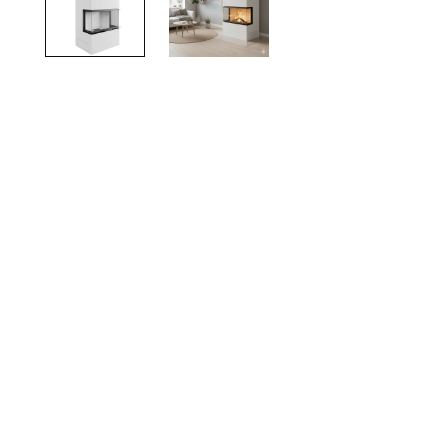
TOTO
Kylpyhuonekalusteet