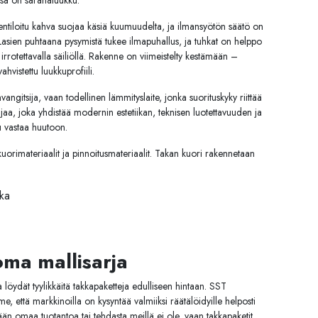
ssä on saranaluukku.
entiloitu
kahva
suojaa
käsiä
kuumuudelta,
ja
ilmansyötön
säätö
on
Lasien
puhtaana
pysymistä
tukee
ilmapuhallus,
ja
tuhkat
on
helppo
ä
irrotettavalla
säiliöllä.
Rakenne
on
viimeistelty
kestämään –
vahvistettu
luukkuprofiili.
vangitsija, vaan todellinen lämmityslaite,
jonka
suorituskyky
riittää
sijaa,
joka
yhdistää
modernin
estetiikan,
teknisen
luotettavuuden
ja
u
vastaa
huutoon.
uorimateriaalit ja pinnoitusmateriaalit. Takan kuori rakennetaan
kka
ma mallisarja
löydät tyylikkäitä takkapaketteja edulliseen hintaan. SST
e, että markkinoilla on kysyntää valmiiksi räätälöidyille helposti
tään omaa tuotantoa tai tehdasta meillä ei ole, vaan takkapaketit