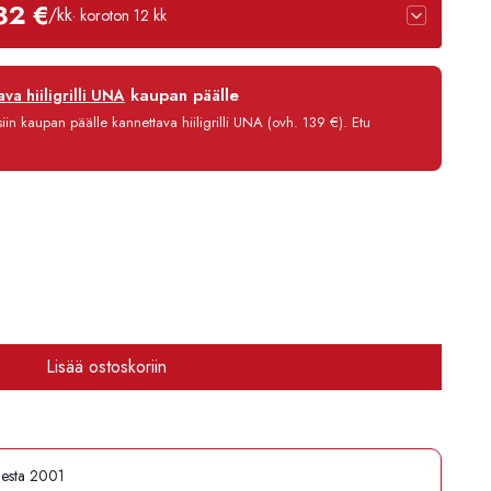
82 €
/kk
· koroton 12 kk
12 kk
kaupan päälle
va hiiligrilli UNA
0 %
in kaupan päälle kannettava hiiligrilli UNA (ovh. 139 €). Etu
3,90 €/kk
3 585,80 €
Lisää ostoskoriin
desta 2001