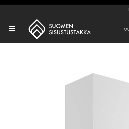
OU
Kaikki tuotteet
Tuotemerkit
OUTLET
Takat
Hormit
Ulkotulisijat
Kiukaat
Muut tuotteet