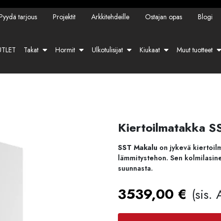
Pyydä tarjous
Projektit
Arkkitehdeille
Ostajan opas
Blogi
TLET
Takat
Hormit
Ulkotulisijat
Kiukaat
Muut tuotteet
Kiertoilmatakka S
SST
Makalu
on
jykevä
kiertoil
lämmitystehon.
Sen
kolmilasi
suunnasta.
3539,00
€
(sis.