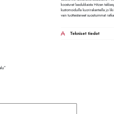
koostuvat laadukkaista Hitzen takka
kustomoiduilla kuorirakenteilla jo li
vain tuotteistaneet suosituimmat ratka
Tekniset tiedot
alu”