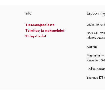
4400,00 €.
3499,00 €.
6460,00 €
Info
Espoon my
Lautamiehent
Tietosuojaseloste
Toimitus- ja maksuehdot
050 411 72
Yhteystiedot
info@suomensi
Avoinna
Maanantai – t
Perjantai 10-
Poikkeusaukiol
Y-tunnus 173