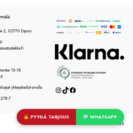
3740,00 €
ymälä
ie 2, 02770 Espoo
86
sustustakka.fi
orstai 10-18
16
oajat yhteystiedot-sivulla
Instagram
TikTok
Facebook
4278-7
PYYDÄ TARJOUS
WHATSAPP
© Suomen Sisustustakka 2026