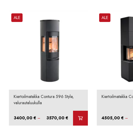
ALE
ALE
Kiertoilmatakka Contura 596 Style,
Kiertoilmatakka Co
valurautaluukulla
Hintaluokka:
3400,00
€
–
3570,00
€
4505,00
€
–
3400,00 €
-