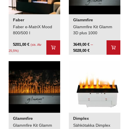
Faber
Glammfire
Faber e-MatriX Mood
Glammfire Kit Glamm
800/500 I
3D plus 1000
–
5201,00
€
3649,00
€
(sis. Alv
Hintaluokka:
5028,00
€
25,5%)
3649,00 €
-
5028,00 €
Glammfire
Dimplex
Glammfire Kit Glamm
Sähkötakka Dimplex