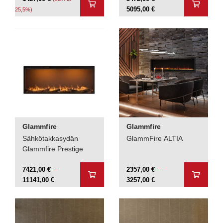
Hintaluokka:
5095,00
€
25,5%)
3472,00 €
-
5095,00 €
Glammfire
Glammfire
Sähkötakkasydän
GlammFire ALTIA
Glammfire Prestige
–
–
7421,00
€
2357,00
€
Hintaluokka:
Hintaluokka:
11141,00
€
3257,00
€
7421,00 €
2357,00 €
-
-
11141,00 €
3257,00 €