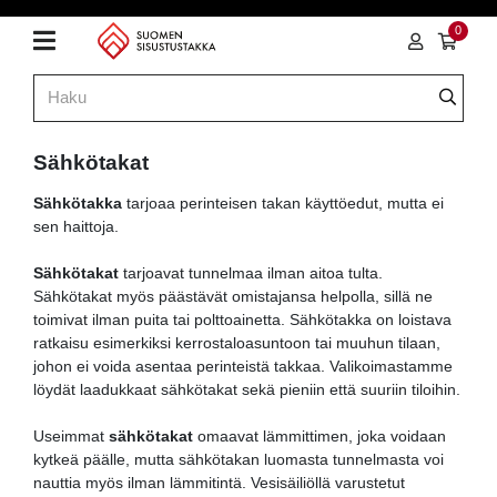
0
Sähkötakat
Sähkötakka
tarjoaa perinteisen takan käyttöedut, mutta ei
sen haittoja.
Sähkötakat
tarjoavat tunnelmaa ilman aitoa tulta.
Sähkötakat myös päästävät omistajansa helpolla, sillä ne
toimivat ilman puita tai polttoainetta. Sähkötakka on loistava
ratkaisu esimerkiksi kerrostaloasuntoon tai muuhun tilaan,
johon ei voida asentaa perinteistä takkaa. Valikoimastamme
löydät laadukkaat sähkötakat sekä pieniin että suuriin tiloihin.
Useimmat
sähkötakat
omaavat lämmittimen, joka voidaan
kytkeä päälle, mutta sähkötakan luomasta tunnelmasta voi
nauttia myös ilman lämmitintä. Vesisäiliöllä varustetut