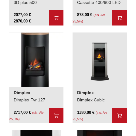
3D plus 500
Cassette 400/600 LED
–
2077,00
€
878,00
€
(sis. Alv
Hintaluokka:
2870,00
€
25,5%)
2077,00 €
-
2870,00 €
Dimplex
Dimplex
Dimplex Fyr 127
Dimplex Cubic
2717,00
€
1380,00
€
(sis. Alv
(sis. Alv
25,5%)
25,5%)