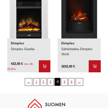
Dimplex
Dimplex
Dimplex Gisella
Sähkötakka Dimplex
Verdi
432,00
€
(sis. Alv
1832,00
€
25,5%)
4
←
1
2
3
5
6
→