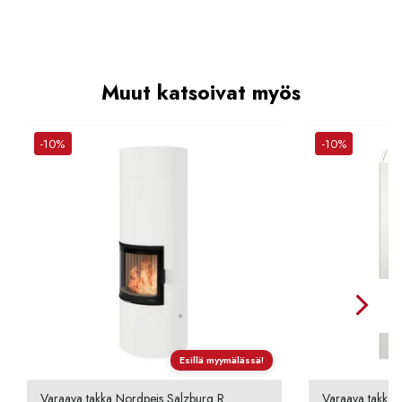
Muut katsoivat myös
-10%
-10%
Esillä myymälässä!
Varaava takka Nordpeis Salzburg R
Varaava takka 