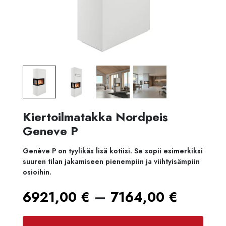
Kiertoilmatakka Nordpeis
Geneve P
Genève P on tyylikäs lisä kotiisi. Se sopii esimerkiksi
suuren tilan jakamiseen pienempiin ja viihtyisämpiin
osioihin.
Hintal
–
6921,00
€
7164,00
€
6921,