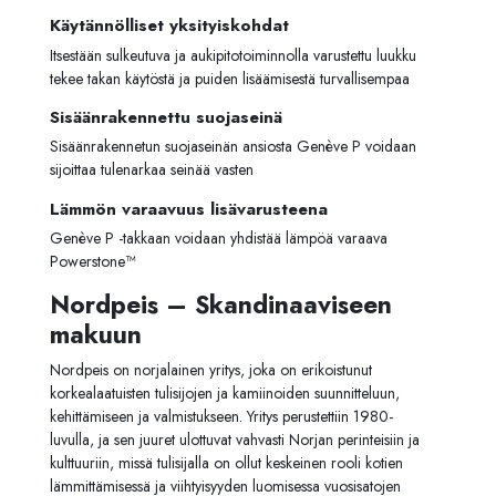
Käytännölliset yksityiskohdat
Itsestään sulkeutuva ja aukipitotoiminnolla varustettu luukku
tekee takan käytöstä ja puiden lisäämisestä turvallisempaa
Sisäänrakennettu suojaseinä
Sisäänrakennetun suojaseinän ansiosta Genève P voidaan
sijoittaa tulenarkaa seinää vasten
Lämmön varaavuus lisävarusteena
Genève P -takkaan voidaan yhdistää lämpöä varaava
Powerstone™
Nordpeis – Skandinaaviseen
makuun
Nordpeis on norjalainen yritys, joka on erikoistunut
korkealaatuisten tulisijojen ja kamiinoiden suunnitteluun,
kehittämiseen ja valmistukseen. Yritys perustettiin 1980-
luvulla, ja sen juuret ulottuvat vahvasti Norjan perinteisiin ja
kulttuuriin, missä tulisijalla on ollut keskeinen rooli kotien
lämmittämisessä ja viihtyisyyden luomisessa vuosisatojen