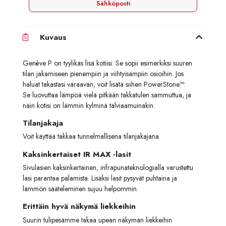
Sähköposti
Kuvaus
Genève P on tyylikäs lisä kotiisi. Se sopii esimerkiksi suuren
tilan jakamiseen pienempiin ja viihtyisämpiin osioihin. Jos
haluat takastasi varaavan, voit lisätä siihen PowerStone™.
Se luovuttaa lämpöä vielä pitkään takkatulen sammuttua, ja
näin kotisi on lämmin kylminä talviaamuinakin.
Tilanjakaja
Voit käyttää takkaa tunnelmallisena tilanjakajana
Kaksinkertaiset IR MAX -lasit
Sivulasien kaksinkertainen, infrapunateknologialla varustettu
lasi parantaa palamista. Lisäksi lasit pysyvät puhtaina ja
lämmön sääteleminen sujuu helpommin.
Erittäin hyvä näkymä liekkeihin
Suurin tulipesämme takaa upean näkymän liekkeihin