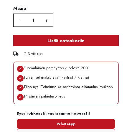
Määrä
Määrä
Lisää ostoskoriin
2-3 viikkoa
Suomalainen perheyritys vuodesta 2001
✓
Turvalliset maksutavat (Paytrail / Klarna)
✓
Tilaa nyt - Toimitusaika sovittavissa aikataulusi mukaan
✓
14 päivän palautusoikeus
✓
Kysy rohkeasti, vastaamme nopeasti!
WhatsApp