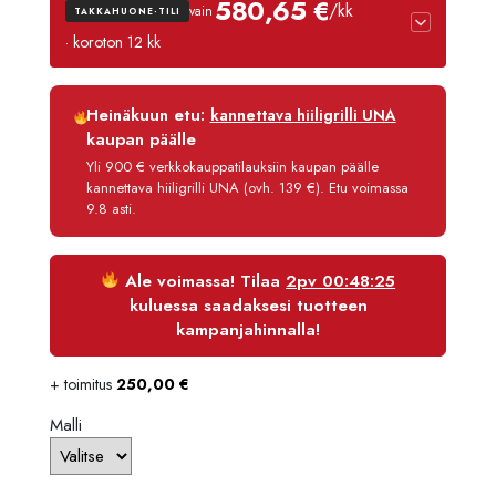
580,65 €
/kk
vain
TAKKAHUONE-TILI
-
· koroton 12 kk
7164,
Luottoaika
12 kk
Heinäkuun etu:
kannettava hiiligrilli UNA
Korko
0 %
kaupan päälle
Käsittelymaksu
3,90 €/kk
Yli 900 € verkkokauppatilauksiin kaupan päälle
kannettava hiiligrilli UNA (ovh. 139 €). Etu voimassa
Maksettava yhteensä
6 967,80 €
9.8 asti.
Ale voimassa! Tilaa
2pv 00:48:25
kuluessa saadaksesi tuotteen
kampanjahinnalla!
+ toimitus
250,00
€
Malli