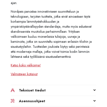
ajan.
Nordpeis panostaa innovatiiviseen suunnitteluun ja
teknologiaan, tarjoten tuotteita, jotka eivät ainoastaan täytä
korkeimpia lämmitystehokkuuden ja
ympäristöystävällisyyden standardeja, mutta myös edustavat
skandinaavista muotoilua parhaimmillaan. Yrityksen
valikoimaan kuuluu monenlaisia tulisijoja, uuneja ja
kamiinoita, jotka on suunniteltu sopimaan erilaisiin tiloihin ja
sisustustyyleihin. Tuotteiden joukosta löytyy sekä perinteisiä
että moderneja malleja, jotka voivat toimia kodin lämmön
lähteenä sekä tyylikkäänä sisustuselementtinä.
Katso koko valikoima!
Valmistajan kotisivut
Tekniset tiedot
Asennusohjeet