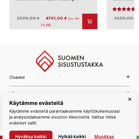
Arvos
Alkuperäinen
Nykyinen
5290,00
€
4761,00
€
3550,00
€
(sis. Alv
hinta
hinta
25,5%)
oli:
on:
o
5290,00 €.
4761,00 €.
Osastot
Info
×
Käytämme evästeitä
Espoon myymälä
Käytämme evästeitä parantaaksemme käyttökokemustasi
ja analysoidaksemme sivuston liikennettä. Valitse mitkä
evästeet sallit.
Hyväksy kaikki
Hylkää kaikki
Muokkaa