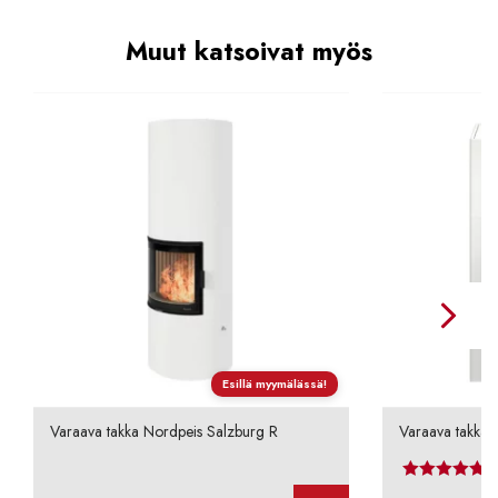
Muut katsoivat myös
Esillä myymälässä!
Varaava takka Nordpeis Salzburg R
Varaava takka 
Arvos