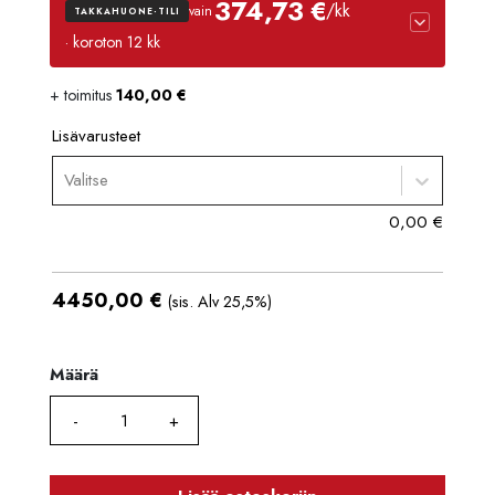
374,73 €
/kk
vain
TAKKAHUONE-TILI
· koroton 12 kk
+ toimitus
140,00
€
Luottoaika
12 kk
Korko
0 %
Lisävarusteet
Käsittelymaksu
3,90 €/kk
Valitse
Maksettava yhteensä
4 496,80 €
0,00
€
4450,00
€
(sis. Alv 25,5%)
Määrä
Määrä