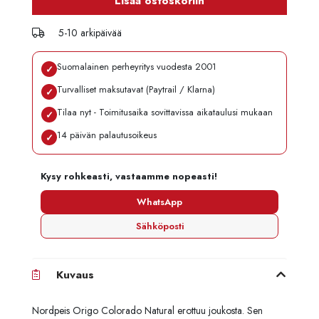
Lisää ostoskoriin
5-10 arkipäivää
Suomalainen perheyritys vuodesta 2001
✓
Turvalliset maksutavat (Paytrail / Klarna)
✓
Tilaa nyt - Toimitusaika sovittavissa aikataulusi mukaan
✓
14 päivän palautusoikeus
✓
Kysy rohkeasti, vastaamme nopeasti!
WhatsApp
Sähköposti
Kuvaus
Nordpeis Origo Colorado Natural erottuu joukosta. Sen