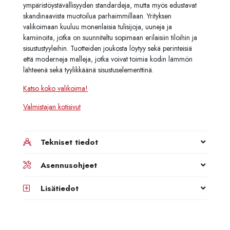
ympäristöystävällisyyden standardeja, mutta myös edustavat
skandinaavista muotoilua parhaimmillaan. Yrityksen
valikoimaan kuuluu monenlaisia tulisijoja, uuneja ja
kamiinoita, jotka on suunniteltu sopimaan erilaisiin tiloihin ja
sisustustyyleihin. Tuotteiden joukosta löytyy sekä perinteisiä
että moderneja malleja, jotka voivat toimia kodin lämmön
lähteenä sekä tyylikkäänä sisustuselementtinä.
Katso koko valikoima!
Valmistajan kotisivut
Tekniset tiedot
Asennusohjeet
Lisätiedot