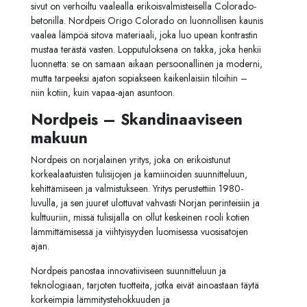
sivut on verhoiltu vaalealla erikoisvalmisteisella Colorado-
betonilla. Nordpeis Origo Colorado on luonnollisen kaunis
vaalea lämpöä sitova materiaali, joka luo upean kontrastin
mustaa terästä vasten. Lopputuloksena on takka, joka henkii
luonnetta: se on samaan aikaan persoonallinen ja moderni,
mutta tarpeeksi ajaton sopiakseen kaikenlaisiin tiloihin –
niin kotiin, kuin vapaa-ajan asuntoon.
Nordpeis – Skandinaaviseen
makuun
Nordpeis on norjalainen yritys, joka on erikoistunut
korkealaatuisten tulisijojen ja kamiinoiden suunnitteluun,
kehittämiseen ja valmistukseen. Yritys perustettiin 1980-
luvulla, ja sen juuret ulottuvat vahvasti Norjan perinteisiin ja
kulttuuriin, missä tulisijalla on ollut keskeinen rooli kotien
lämmittämisessä ja viihtyisyyden luomisessa vuosisatojen
ajan.
Nordpeis panostaa innovatiiviseen suunnitteluun ja
teknologiaan, tarjoten tuotteita, jotka eivät ainoastaan täytä
korkeimpia lämmitystehokkuuden ja