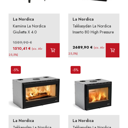
La Nordica
La Nordica
Kamiina La Nordica
Takkasydän La Nordica
Giulietta X 4.0
Inserto 80 High Pressure
1589,90
€
2689,90
€
Alkuperäinen
Nykyinen
(sis. Alv
1510,41
€
(sis. Alv
hinta
hinta
25,5%)
25,5%)
oli:
on:
1589,90 €.
1510,41 €.
-5%
-5%
La Nordica
La Nordica
Takkasydän La Nordica
Takkasydän La Nordica