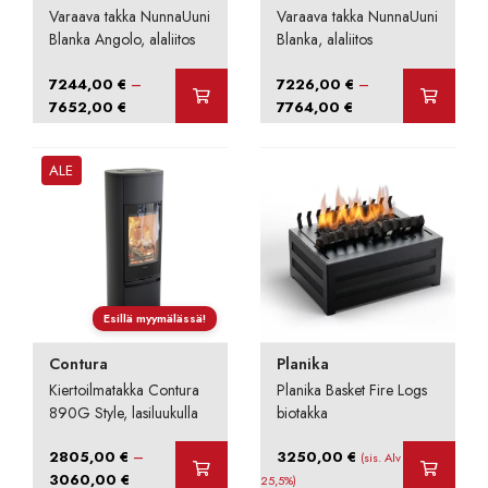
Varaava takka NunnaUuni
Varaava takka NunnaUuni
Blanka Angolo, alaliitos
Blanka, alaliitos
–
–
7244,00
€
7226,00
€
Hintaluokka:
Hintaluokka:
7652,00
€
7764,00
€
7244,00 €
7226,00 €
-
-
ALE
7652,00 €
7764,00 €
Esillä myymälässä!
Contura
Planika
Kiertoilmatakka Contura
Planika Basket Fire Logs
890G Style, lasiluukulla
biotakka
–
2805,00
€
3250,00
€
(sis. Alv
Hintaluokka:
3060,00
€
25,5%)