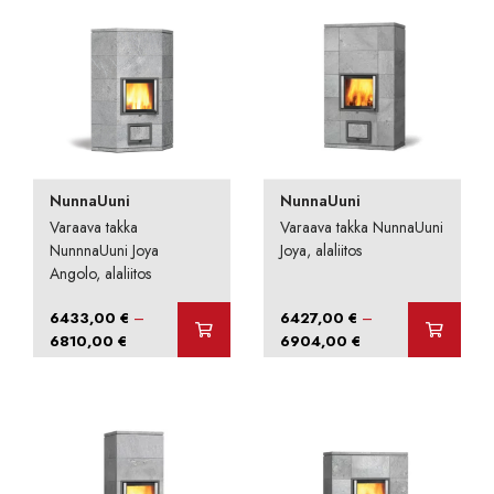
7831,00 €
7891,00 €
NunnaUuni
NunnaUuni
Varaava takka
Varaava takka NunnaUuni
NunnnaUuni Joya
Joya, alaliitos
Angolo, alaliitos
–
–
6433,00
€
6427,00
€
Hintaluokka:
Hintaluokka:
6810,00
€
6904,00
€
6433,00 €
6427,00 €
-
-
6810,00 €
6904,00 €