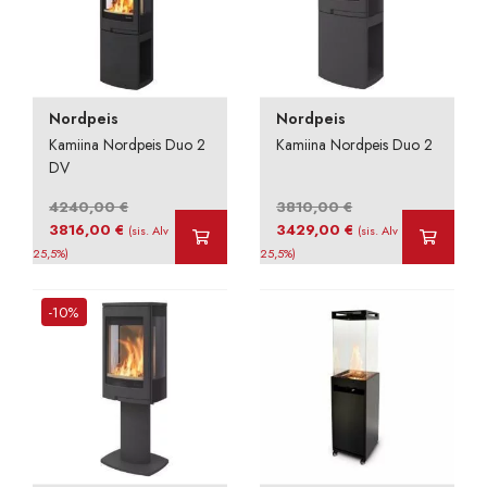
Nordpeis
Nordpeis
Kamiina Nordpeis Duo 2
Kamiina Nordpeis Duo 2
DV
4240,00
€
3810,00
€
Alkuperäinen
Nykyinen
Alkuperäinen
Nykyinen
3816,00
€
3429,00
€
(sis. Alv
(sis. Alv
hinta
hinta
hinta
hinta
25,5%)
25,5%)
oli:
on:
oli:
on:
4240,00 €.
3816,00 €.
3810,00 €.
3429,00 €.
-10%