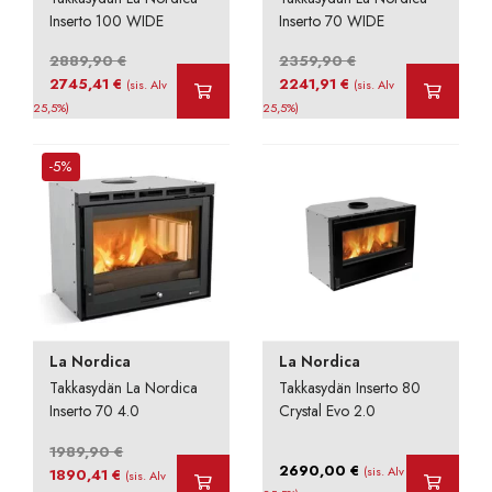
Inserto 100 WIDE
Inserto 70 WIDE
2889,90
€
2359,90
€
Alkuperäinen
Nykyinen
Alkuperäinen
Nykyinen
2745,41
€
2241,91
€
(sis. Alv
(sis. Alv
hinta
hinta
hinta
hinta
25,5%)
25,5%)
oli:
on:
oli:
on:
2889,90 €.
2745,41 €.
2359,90 €.
2241,91 €.
-5%
La Nordica
La Nordica
Takkasydän La Nordica
Takkasydän Inserto 80
Inserto 70 4.0
Crystal Evo 2.0
1989,90
€
2690,00
€
Alkuperäinen
Nykyinen
(sis. Alv
1890,41
€
(sis. Alv