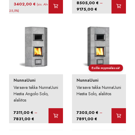
–
8505,00
€
Alkuperäinen
Nykyinen
3402,00
€
(sis. Alv
Hintaluokka:
9175,00
€
hinta
hinta
25,5%)
8505,00 €
oli:
on:
-
3780,00 €.
3402,00 €.
9175,00 €
Esillä myymälässä!
NunnaUuni
NunnaUuni
Varaava takka NunnaUuni
Varaava takka NunnaUuni
Hestia Angolo Solo,
Hestia Solo, alaliitos
alaliitos
–
–
7311,00
€
7305,00
€
Hintaluokka:
Hintaluokka:
7831,00
€
7891,00
€
7311,00 €
7305,00 €
-
-