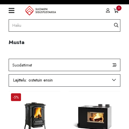
0
Musta
Suodattimet
-5%