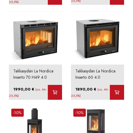
hinta
hinta
25,5%)
25,5%)
oli:
on:
1989,90 €.
1890,41 €.
Takkasydän La Nordica
Takkasydän La Nordica
Inserto 70 H49 4.0
Inserto 60 4.0
1990,00
€
1890,00
€
(sis. Alv
(sis. Alv
25,5%)
25,5%)
-10%
-10%