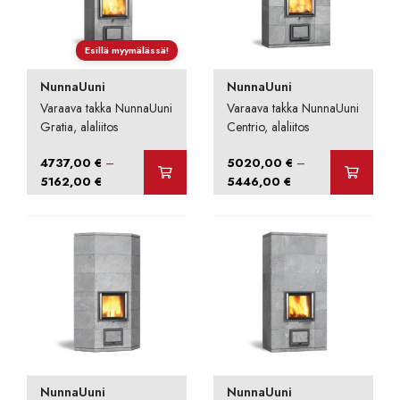
Esillä myymälässä!
NunnaUuni
NunnaUuni
Varaava takka NunnaUuni
Varaava takka NunnaUuni
Gratia, alaliitos
Centrio, alaliitos
–
–
4737,00
€
5020,00
€
Hintaluokka:
Hintaluokka:
5162,00
€
5446,00
€
4737,00 €
5020,00 €
-
-
5162,00 €
5446,00 €
NunnaUuni
NunnaUuni