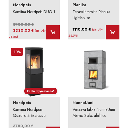
Nordpeis
Planika
Kamiina Nordpeis DUO 1
Terassilämmitin Planika
Lighthouse
3700,00
€
1110,00
€
Alkuperäinen
Nykyinen
(sis. Alv
3330,00
€
(sis. Alv
hinta
hinta
25,5%)
25,5%)
oli:
on:
3700,00 €.
3330,00 €.
-10%
Esillä myymälässä!
Nordpeis
NunnaUuni
Kamiina Nordpeis
Varaava takka NunnaUuni
Quadro 3 Exclusive
Mamo Solo, alaliitos
3780,00
€