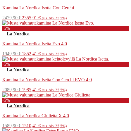
Kamiina La Nordica Isotta Con Cerchi
Alkuperäinen
Nykyinen
2479,90
€
2355,91
€
(sis. Alv 25,5%)
hinta
hinta
oli:
on:
-5%
2479,90 €.
2355,91 €.
La Nordica
Kamiina La Nordica Isetta Evo 4.0
Alkuperäinen
Nykyinen
1949,90
€
1852,41
€
(sis. Alv 25,5%)
hinta
hinta
oli:
on:
-5%
1949,90 €.
1852,41 €.
La Nordica
Kamiina La Nordica Isetta Con Cerchi EVO 4.0
Alkuperäinen
Nykyinen
2089,90
€
1985,41
€
(sis. Alv 25,5%)
hinta
hinta
oli:
on:
-5%
2089,90 €.
1985,41 €.
La Nordica
Kamiina La Nordica Giulietta X 4.0
Alkuperäinen
Nykyinen
1589,90
€
1510,41
€
(sis. Alv 25,5%)
hinta
hinta