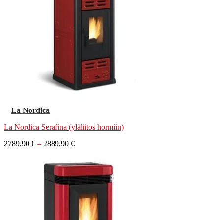
La Nordica
La Nordica Serafina (yläliitos hormiin)
Hintaluokka:
2789,90
€
–
2889,90
€
2789,90 €
-
2889,90 €