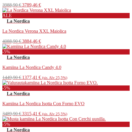
Alkuperäinen
Nykyinen
3988,90
€
3789,46
€
hinta
hinta
oli:
on:
ALE
3988,90 €.
3789,46 €.
La Nordica
La Nordica Verona XXL Maiolica
Alkuperäinen
Nykyinen
4088,90
€
3884,46
€
hinta
hinta
oli:
on:
-5%
4088,90 €.
3884,46 €.
La Nordica
Kamiina La Nordica Candy 4.0
Alkuperäinen
Nykyinen
1449,90
€
1377,41
€
(sis. Alv 25,5%)
hinta
hinta
oli:
on:
-5%
1449,90 €.
1377,41 €.
La Nordica
Kamiina La Nordica Isotta Con Forno EVO
Alkuperäinen
Nykyinen
3489,90
€
3315,41
€
(sis. Alv 25,5%)
hinta
hinta
oli:
on:
-5%
3489,90 €.
3315,41 €.
La Nordica