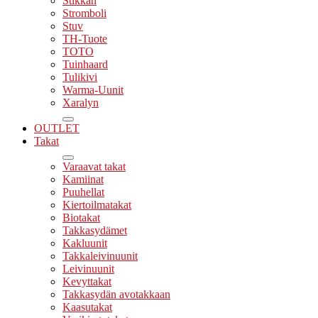
Stikkan
Stromboli
Stuv
TH-Tuote
TOTO
Tuinhaard
Tulikivi
Warma-Uunit
Xaralyn
OUTLET
Takat
Varaavat takat
Kamiinat
Puuhellat
Kiertoilmatakat
Biotakat
Takkasydämet
Kakluunit
Takkaleivinuunit
Leivinuunit
Kevyttakat
Takkasydän avotakkaan
Kaasutakat