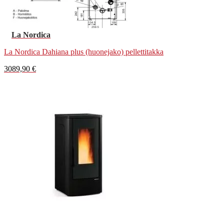
La Nordica
La Nordica Dahiana plus (huonejako) pellettitakka
3089,90
€