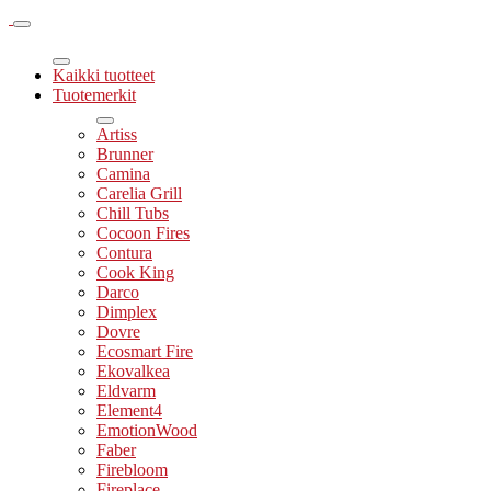
Kaikki tuotteet
Tuotemerkit
Artiss
Brunner
Camina
Carelia Grill
Chill Tubs
Cocoon Fires
Contura
Cook King
Darco
Dimplex
Dovre
Ecosmart Fire
Ekovalkea
Eldvarm
Element4
EmotionWood
Faber
Firebloom
Fireplace