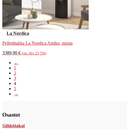
La Nordica
Pellettitakka La Nordica Amika, musta
3389,90
€
(sis. Alv 25,5%)
←
1
2
3
4
5
→
Osastot
Sähkötakat