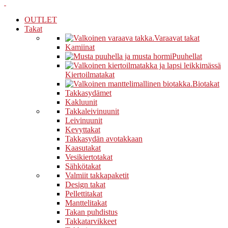
OUTLET
Takat
Varaavat takat
Kamiinat
Puuhellat
Kiertoilmatakat
Biotakat
Takkasydämet
Kakluunit
Takkaleivinuunit
Leivinuunit
Kevyttakat
Takkasydän avotakkaan
Kaasutakat
Vesikiertotakat
Sähkötakat
Valmiit takkapaketit
Design takat
Pellettitakat
Manttelitakat
Takan puhdistus
Takkatarvikkeet