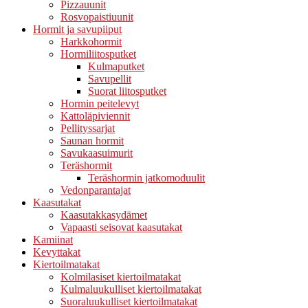
Pizzauunit
Rosvopaistiuunit
Hormit ja savupiiput
Harkkohormit
Hormiliitosputket
Kulmaputket
Savupellit
Suorat liitosputket
Hormin peitelevyt
Kattoläpiviennit
Pellityssarjat
Saunan hormit
Savukaasuimurit
Teräshormit
Teräshormin jatkomoduulit
Vedonparantajat
Kaasutakat
Kaasutakkasydämet
Vapaasti seisovat kaasutakat
Kamiinat
Kevyttakat
Kiertoilmatakat
Kolmilasiset kiertoilmatakat
Kulmaluukulliset kiertoilmatakat
Suoraluukulliset kiertoilmatakat