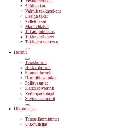
Vesikiertotakat
Sähkötakat
Valmiit takkapaketit
Design takat
Pellettitakat
Manttelitakat
Takan puhdistus
Takkatarvikkeet
Takkojen varaosat
Hormit
Teräshormit
Harkkohormit
Saunan hormit
Hormiliitosputket
Pellityssarjat
Kattoläpiviennit
Vedonparantajat
Savukaasuimurit
Ulkotulisijat
Terassilämmittimet
Ulkotulisijat