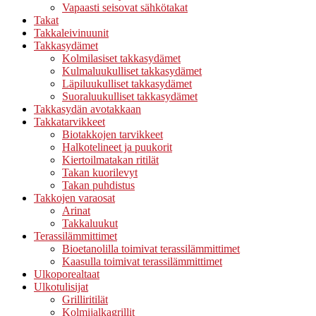
Vapaasti seisovat sähkötakat
Takat
Takkaleivinuunit
Takkasydämet
Kolmilasiset takkasydämet
Kulmaluukulliset takkasydämet
Läpiluukulliset takkasydämet
Suoraluukulliset takkasydämet
Takkasydän avotakkaan
Takkatarvikkeet
Biotakkojen tarvikkeet
Halkotelineet ja puukorit
Kiertoilmatakan ritilät
Takan kuorilevyt
Takan puhdistus
Takkojen varaosat
Arinat
Takkaluukut
Terassilämmittimet
Bioetanolilla toimivat terassilämmittimet
Kaasulla toimivat terassilämmittimet
Ulkoporealtaat
Ulkotulisijat
Grilliritilät
Kolmijalkagrillit