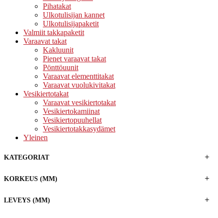
Pihatakat
Ulkotulisijan kannet
Ulkotulisijapaketit
Valmiit takkapaketit
Varaavat takat
Kakluunit
Pienet varaavat takat
Pönttöuunit
Varaavat elementtitakat
Varaavat vuolukivitakat
Vesikiertotakat
Varaavat vesikiertotakat
Vesikiertokamiinat
Vesikiertopuuhellat
Vesikiertotakkasydämet
Yleinen
KATEGORIAT
KORKEUS (MM)
LEVEYS (MM)