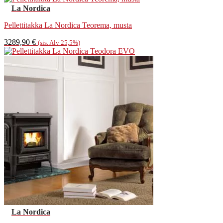
La Nordica
Pellettitakka La Nordica Teorema, musta
3289,90
€
(sis. Alv 25,5%)
La Nordica