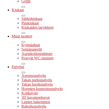
Grillit
Kiukaat
Sähkökiukaat
Puukiukaat
Kiukaiden tarvikkeet
Muut tuotteet
Kylmäaltaat
Seinäpaneelit
Aurinkolämmittimet
Pesevät WC-istuimet
Palvelut
Asennuspalvelu
Takan purkupalvelu
Takan huoltopalvelu
Hormien kunnostuspalvelu
Kotikäynti
3D havainnekuvat
Lupien hakeminen
Rahoituspalvelu