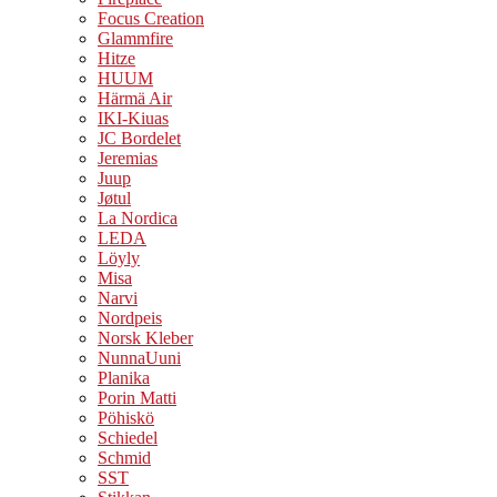
Focus Creation
Glammfire
Hitze
HUUM
Härmä Air
IKI-Kiuas
JC Bordelet
Jeremias
Juup
Jøtul
La Nordica
LEDA
Löyly
Misa
Narvi
Nordpeis
Norsk Kleber
NunnaUuni
Planika
Porin Matti
Pöhiskö
Schiedel
Schmid
SST