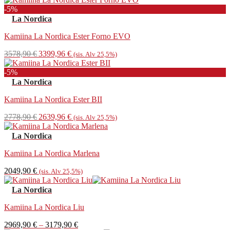
oli:
on:
-5%
1589,90 €.
1510,41 €.
La Nordica
Kamiina La Nordica Ester Forno EVO
Alkuperäinen
Nykyinen
3578,90
€
3399,96
€
(sis. Alv 25,5%)
hinta
hinta
oli:
on:
-5%
3578,90 €.
3399,96 €.
La Nordica
Kamiina La Nordica Ester BII
Alkuperäinen
Nykyinen
2778,90
€
2639,96
€
(sis. Alv 25,5%)
hinta
hinta
oli:
on:
La Nordica
2778,90 €.
2639,96 €.
Kamiina La Nordica Marlena
2049,90
€
(sis. Alv 25,5%)
La Nordica
Kamiina La Nordica Liu
Hintaluokka:
2969,90
€
–
3179,90
€