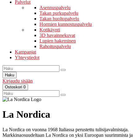
Palvelut
Asennuspalvelu
Takan purkupalvelu
Takan huoltopalvelu
Hormien kunnostuspalvelu
Kotikäynti
3D havainnekuvat
Lupien hakeminen
Rahoituspalvelu
Kampanjat
Yhteystiedot
Haku
Kirjaudu sisään
Ostoskori
0
La Nordica
La Nordica on vuonna 1968 Italiassa perustettu tulisijavalmistaja.
Markkinaosuudeltaan La Nordica on yksi Euroopan suurimmista ja