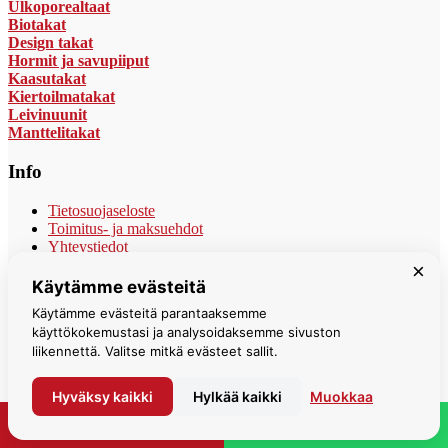
Ulkoporealtaat
Biotakat
Design takat
Hormit ja savupiiput
Kaasutakat
Kiertoilmatakat
Leivinuunit
Manttelitakat
Info
Tietosuojaseloste
Toimitus- ja maksuehdot
Yhteystiedot
×
Espoon myymälä
Käytämme evästeitä
Käytämme evästeitä parantaaksemme
Lautamiehentie 2, 02770 Espoo
käyttökokemustasi ja analysoidaksemme sivuston
liikennettä. Valitse mitkä evästeet sallit.
050 411 7286
info@suomensisustustakka.fi
Hyväksy kaikki
Hylkää kaikki
Muokkaa
Avoinna
PYYDÄ TARJOUS
💬 WHATSAPP
Maanantai – torstai 10-18