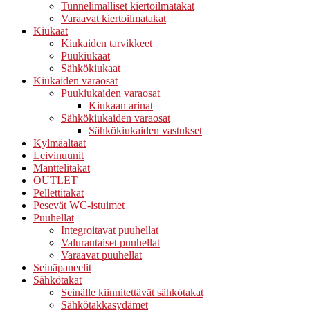
Tunnelimalliset kiertoilmatakat
Varaavat kiertoilmatakat
Kiukaat
Kiukaiden tarvikkeet
Puukiukaat
Sähkökiukaat
Kiukaiden varaosat
Puukiukaiden varaosat
Kiukaan arinat
Sähkökiukaiden varaosat
Sähkökiukaiden vastukset
Kylmäaltaat
Leivinuunit
Manttelitakat
OUTLET
Pellettitakat
Pesevät WC-istuimet
Puuhellat
Integroitavat puuhellat
Valurautaiset puuhellat
Varaavat puuhellat
Seinäpaneelit
Sähkötakat
Seinälle kiinnitettävät sähkötakat
Sähkötakkasydämet