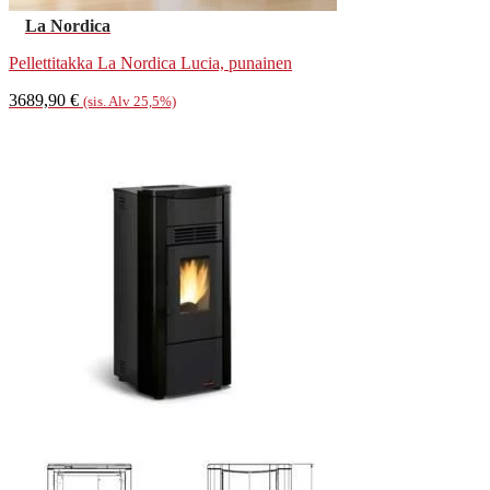
La Nordica
Pellettitakka La Nordica Lucia, punainen
3689,90
€
(sis. Alv 25,5%)