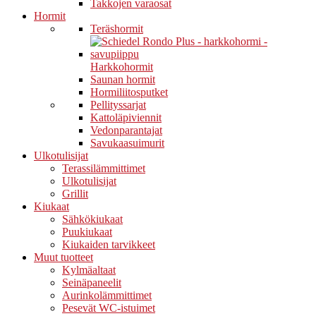
Takkojen varaosat
Hormit
Teräshormit
Harkkohormit
Saunan hormit
Hormiliitosputket
Pellityssarjat
Kattoläpiviennit
Vedonparantajat
Savukaasuimurit
Ulkotulisijat
Terassilämmittimet
Ulkotulisijat
Grillit
Kiukaat
Sähkökiukaat
Puukiukaat
Kiukaiden tarvikkeet
Muut tuotteet
Kylmäaltaat
Seinäpaneelit
Aurinkolämmittimet
Pesevät WC-istuimet